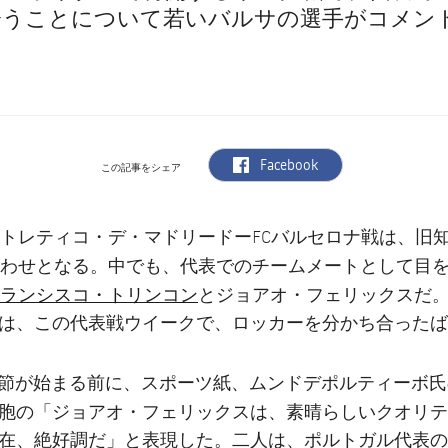
会うことについて若いバルサの選手がコメン
label.aria.facebook
Facebook
この記事をシェア
トレティコ・デ・マドリードーFCバルセロナ戦は、旧
わせとなる。中でも、代表でのチームメートとして目
ランシスコ・トリンコン
とジョアオ・フェリックスだ
は、この代表戦ウイークで、ロッカーを分かち合ったば
0節が始まる前に、スポーツ紙、ムンドデポルティーボ
ジョアオ・フェリックス
胞の「
は、素晴らしいクオリテ
在、絶好調だ」と表現した。二人は、ポルトガル代表の