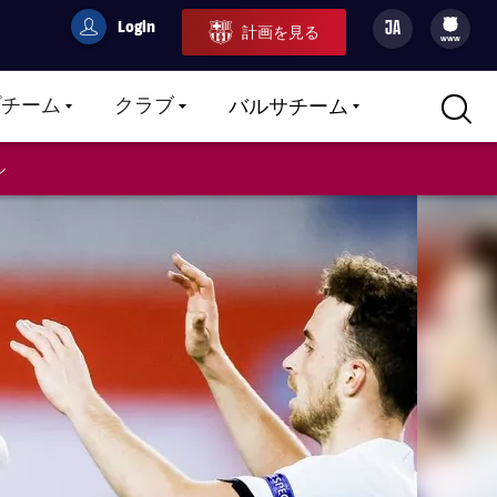
Login
JA
計画を見る
filled-badge
user
Culers
www
プチーム
クラブ
バルサチーム
LABEL.ARIA.CARETDOWN
LABEL.ARIA.CARETDOWN
LABEL.ARIA.CARETDOWN
ル