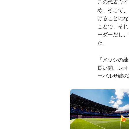
この代表ウイ
め、そこで、
けることにな
ことで、それ
ーダーだし、
た。
「メッシの練
長い間、レオ
ーバルサ戦の
FC Barcelona club badge