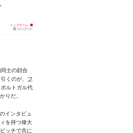
ト
トップチーム
Published news
20?11月?20?
知同士の顔合
フ
を引くのが、
。ポルトガル代
かりだ。
氏のインタビュ
ィを持つ偉大
ピッチで共に