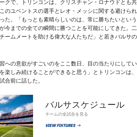
ークで、トリンコンは、クリスチャン・ロナウドとも共
レオ・メッシ
このユベントスの選手と
に関する避けられ
った。「もっとも素晴らしいのは、常に勝ちたいという
が今までの全ての瞬間に勝つことを可能にしてきた。二
チームメートを助ける偉大な人たちだ」と若きバルサの
習への意欲がすごいのをここ数日、目の当たりにしてい
を楽しみ続けることができると思う」とトリンコンは、
試合前に話した。
バルサスケジュール
チームの全試合を見る
VIEW FIXTURES
PUBLISHED NEWS