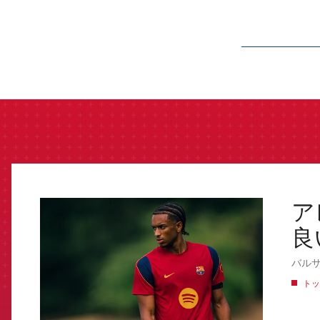
label.aria.barcelon
ア
FCB Barcelona badge
良
バル
トッ