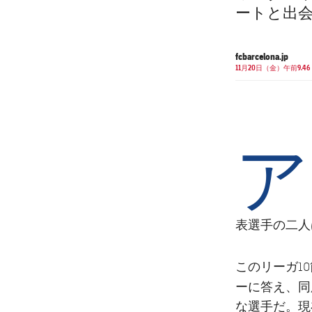
ートと出
fcbarcelona.jp
11月20日（金）午前9.46
ア
表選手の二人
このリーガ1
ーに答え、同
な選手だ。現