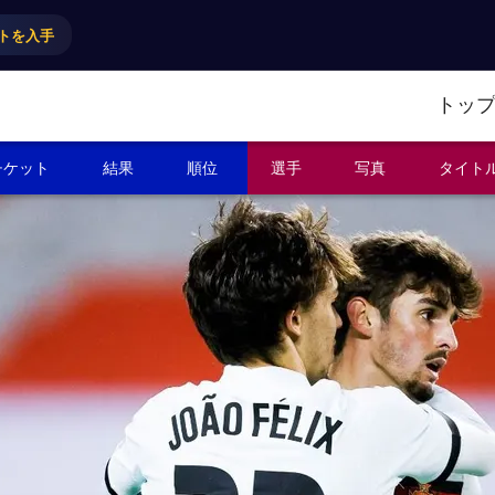
トを入手
トッ
チケット
結果
順位
選手
写真
タイト