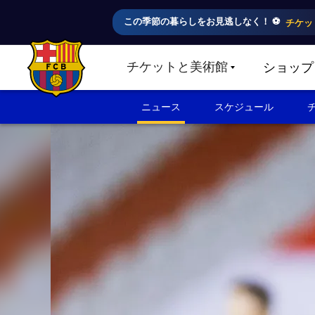
この季節の暮らしをお見逃しなく！ ⚽️
チケッ
チケットと美術館
ショップ
LABEL.SHARE.CARETDOWN
FC Barcelona club badge
ニュース
スケジュール