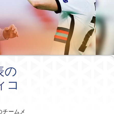
表の
ィコ
のチームメ