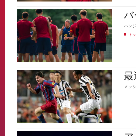
バ
FCB Barcelona badge
ハン
トッ
最
FCB Barcelona badge
メッ
FCB Barcelona badge