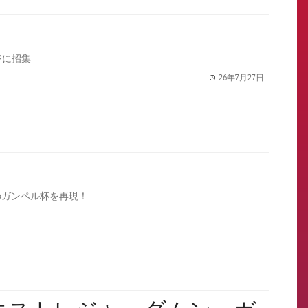
ジに招集
26年7月27日
label.share.
のガンペル杯を再現！