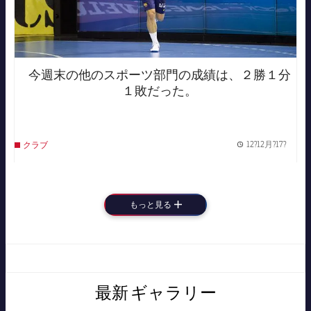
今週末の他のスポーツ部門の成績は、２勝１分
１敗だった。
12?12月?17?
クラブ
Publis
もっと見る
LABEL.ARIA.PLUS
最新
ギャラリー