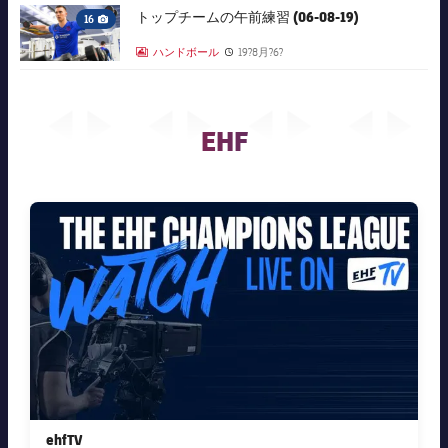
FC Barcelona club badge
トップチームの午前練習 (06-08-19)
16
Camera icon
ハンドボール
19?8月?6?
LABEL.ARIA.GALLERY
Published news
EHF
FC Barcelona club badge
ehfTV