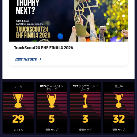
TruckScout24 EHF FINAL4 2026
VISIT THE SITE
PUBLISHED NEWS
リーガ
UEFAチャンピオン
FIFAクラブワールド
国王杯
ズリーグ
カップ
La Liga trophy
Champions League trophy
label.aria.clubworldcup
国王杯
29
5
3
32
タイトル
優勝カップ
優勝カップ
優勝カップ