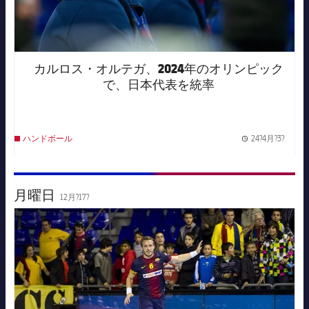
カルロス・オルテガ、2024年のオリンピック
で、日本代表を統率
24?4月?3?
ハンドボール
Publis
月曜日
12月?17?
FC Barcelona club badge