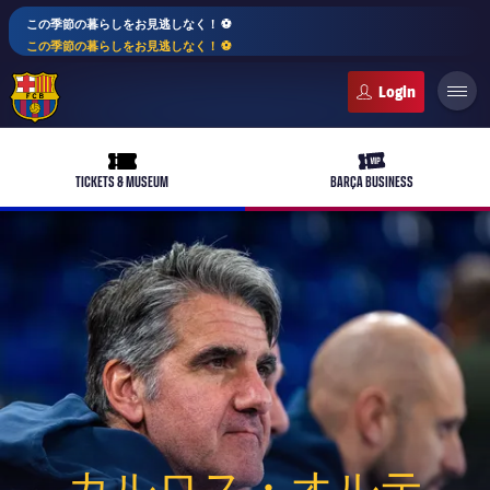
この季節の暮らしをお見逃しなく！ ⚽️
この季節の暮らしをお見逃しなく！ ⚽️
FC Barcelona club badge
ticket-full
ticket-vip
TICKETS & MUSEUM
BARÇA BUSINESS
plusicon
label.aria.plus
バルサアカデミー
plusicon
label.aria.plus
10年毎