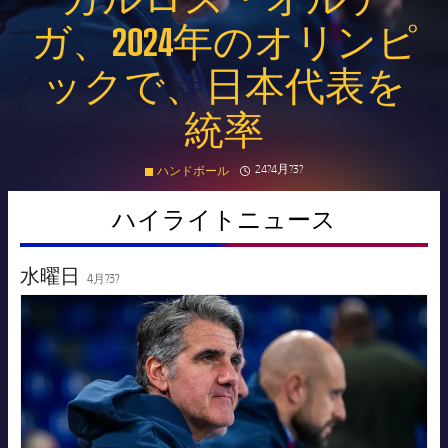
カルロス・オルテ
ガ、2024年のオリンピ
会長
plusicon
label.aria.plus
ックで、日本代表を
レジェンド
プレスパス
統率
監督
Facilities
clock
Published news
24?4月?3?
ハンドボール
ハイライトニュース
水曜日
4月?3?
FC Barcelona club badge