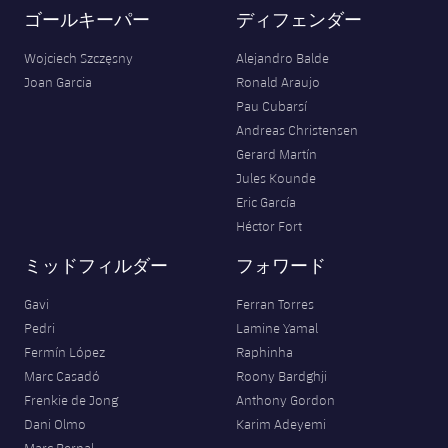
ゴールキーパー
ディフェンダー
Wojciech Szczęsny
Alejandro Balde
Joan Garcia
Ronald Araujo
Pau Cubarsí
Andreas Christensen
Gerard Martín
Jules Kounde
Eric García
Héctor Fort
ミッドフィルダー
フォワード
Gavi
Ferran Torres
Pedri
Lamine Yamal
Fermín López
Raphinha
Marc Casadó
Roony Bardghji
Frenkie de Jong
Anthony Gordon
Dani Olmo
Karim Adeyemi