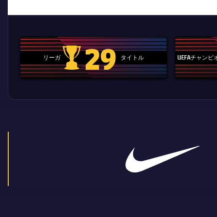
29
リーガ
タイトル
UEFAチャン
La Liga trophy