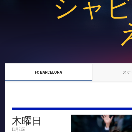
シャビ
FC BARCELONA
スケ
LABEL.ARIA.CHEVRONRIGHT
木曜日
FC Barcelona club badge
11月?13?