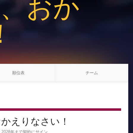
ル、おか
！
順位表
チーム
LABEL.ARIA.CHEVRONRIGHT
LABEL.ARIA.CHEVRON
おかえりなさい！
2028年まで契約にサイン