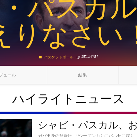
・パスカ
えりなさい
clock
Published news
25?11月?13?
バスケットボール
ジュール
結果
LABEL.ARIA.CHEVRONRIGHT
LABEL.ARIA.CHEVRONRIGHT
ハイライトニュース
シャビ・パスカル、
ガバ出身の監督は、9シーズンぶりにバルサに戻り、