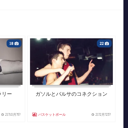
FC Barcelona club badge
18
22
Camera icon
Camera icon
ラリー
ガソルとバルサのコネクション
21?10月?5?
バスケットボール
21?2月?23?
Published news
LABEL.ARIA.GALLERY
Published 