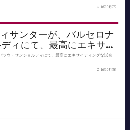
16?10月?7?
Publishe
ティサンターが、バルセロナ
ルディにて、最高にエキサイ
開し、忘られない夜を生み出
のパラウ・サンジョルディにて、最高にエキサイティングな試合
16?10月?5?
Publishe