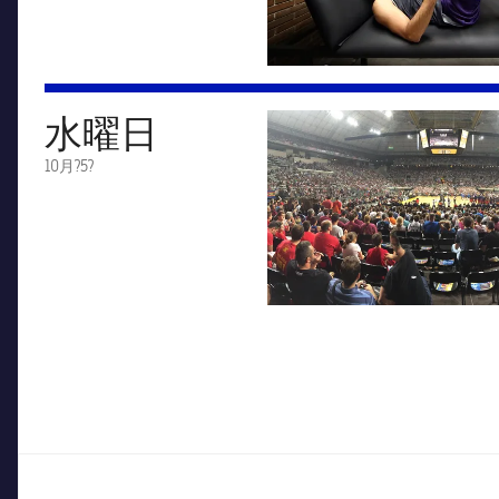
水曜日
FC Barcelona club badge
10月?5?