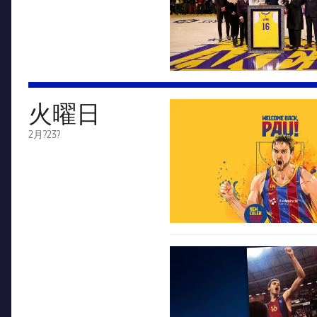
火曜日
FC Barcelona club badge
2月?23?
FC Barcelona club badge