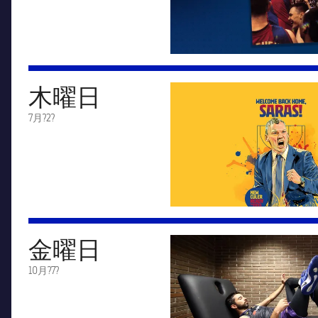
木曜日
FC Barcelona club badge
7月?2?
金曜日
FC Barcelona club badge
10月?7?