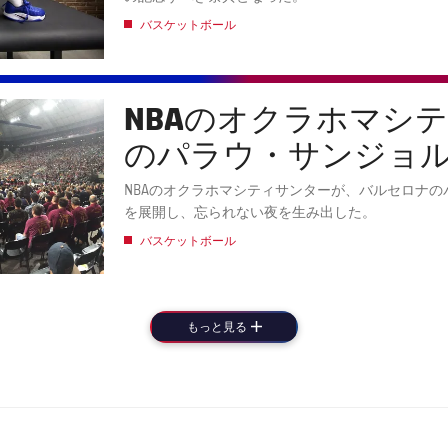
バスケットボール
NBAのオクラホマシ
のパラウ・サンジョ
ティングな試合を展
NBAのオクラホマシティサンターが、バルセロナ
を展開し、忘られない夜を生み出した。
した。
バスケットボール
もっと見る
LABEL.ARIA.PLUS