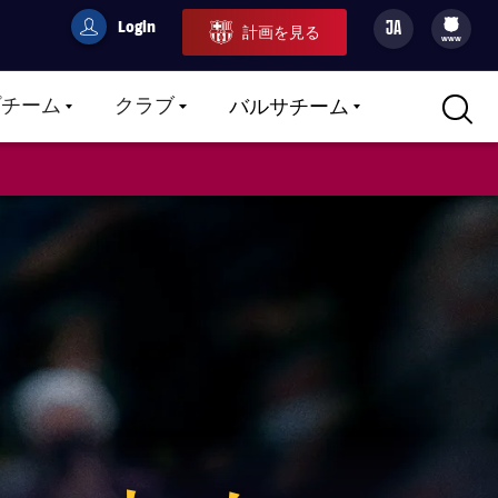
Login
JA
計画を見る
filled-badge
user
Culers
www
プチーム
クラブ
バルサチーム
LABEL.ARIA.CARETDOWN
LABEL.ARIA.CARETDOWN
LABEL.ARIA.CARETDOWN