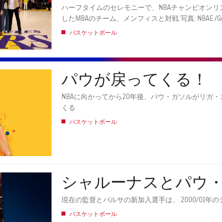
ハーフタイムのセレモニーで、NBAチャンピオンリ
したMBAのチーム、メンフィスと対戦 写真: NBAE
バスケットボール
パウが戻ってくる！
NBAに向かってから20年後、パウ・ガソルがリガ
くる
バスケットボール
シャルーナスとパウ
現在の監督とバルサの新加入選手は、 2000/01
バスケットボール