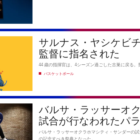
サルナス・ヤシケビ
監督に指名された
44 歳の指揮官は、4シーズン過ごした古巣に戻る。契
バスケットボール
バルサ・ラッサーオ
試合が行なわれたパ
は、NBAさながらの
バルサ・ラッサーオクラホマシティ・サンダーの試
の記念すべき祭典となった。