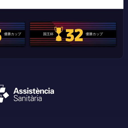
3
32
優勝カップ
国王杯
優勝カップ
.clubworldcup
国王杯