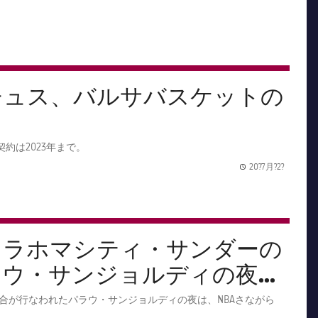
チュス、バルサバスケットの
約は2023年まで。
20?7月?2?
Publishe
クラホマシティ・サンダーの
ラウ・サンジョルディの夜
記念すべき祭典となった。
合が行なわれたパラウ・サンジョルディの夜は、NBAさながら