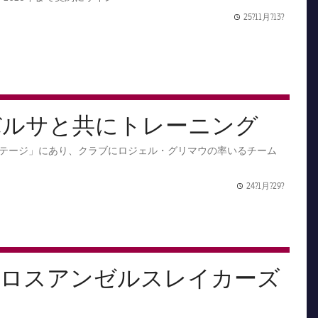
25?11月?13?
Publishe
バルサと共にトレーニング
テージ」にあり、クラブにロジェル・グリマウの率いるチーム
24?1月?29?
Publishe
、ロスアンゼルスレイカーズ