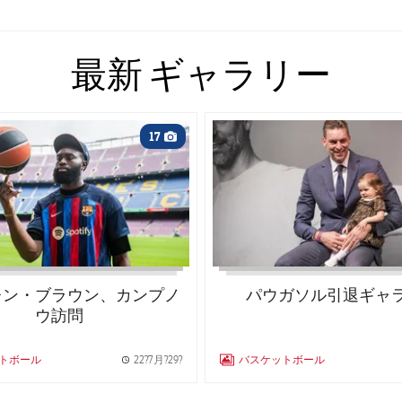
最新
ギャラリー
 club badge
FC Barcelona club badge
17
Camera icon
レン・ブラウン、カンプノ
パウガソル引退ギャ
ウ訪問
トボール
22?7月?29?
バスケットボール
GALLERY
Published news
LABEL.ARIA.GALLERY