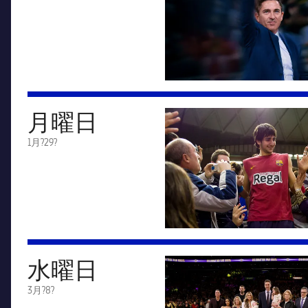
月曜日
FC Barcelona club badge
1月?29?
水曜日
FC Barcelona club badge
3月?8?