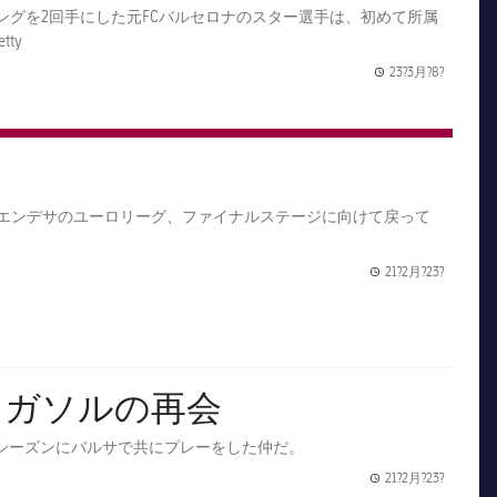
ングを2回手にした元FCバルセロナのスター選手は、初めて所属
 /Getty
23?3月?8?
Publishe
・エンデサのユーロリーグ、ファイナルステージに向けて戻って
21?2月?23?
Publishe
・ガソルの再会
年のシーズンにバルサで共にプレーをした仲だ。
21?2月?23?
Publishe