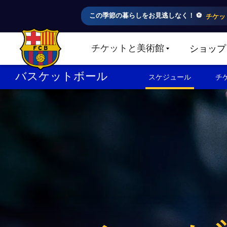
この季節の暮らしをお見逃しなく！ ⚽️
チケッ
チケットと美術館
ショップ
LABEL.SHARE.CARETDOWN
FC Barcelona club badge
バスケットボール
スケジュール
チ