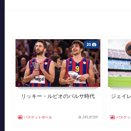
FC Barcelona club badge
FC Barcelona
20
Camera icon
リッキー・ルビオのバルサ時代
ジェイ
バスケットボール
24?1月?29?
バスケッ
LABEL.ARIA.GALLERY
Published news
LABEL.ARIA.