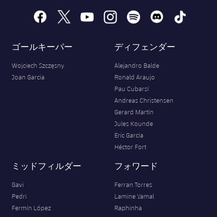
facebook
x
youtube
instagram
spotify
discord
tiktok
ゴールキーパー
ディフェンダー
Wojciech Szczęsny
Alejandro Balde
Joan Garcia
Ronald Araujo
Pau Cubarsí
Andreas Christensen
Gerard Martín
Jules Kounde
Eric García
Héctor Fort
ミッドフィルダー
フォワード
Gavi
Ferran Torres
Pedri
Lamine Yamal
Fermín López
Raphinha