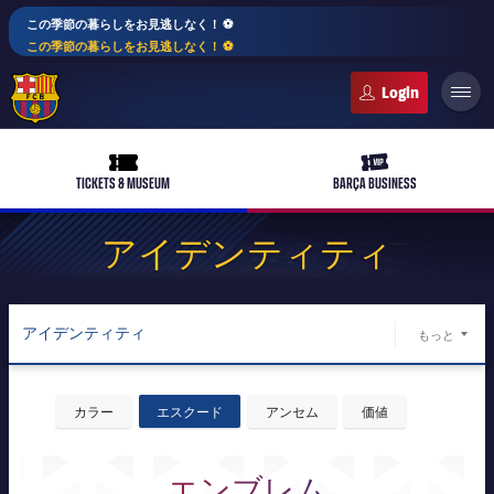
この季節の暮らしをお見逃しなく！ ⚽️
この季節の暮らしをお見逃しなく！ ⚽️
FC Barcelona club badge
ticket-full
ticket-vip
TICKETS & MUSEUM
BARÇA BUSINESS
アイデンティティ
PLUSICON
LABEL.ARIA.PLUS
アイデンティティ
もっと
トップチーム
LABEL.
バルサ財団
女子サッカー
plusicon
label.aria.plus
カラー
エスクード
アンセム
価値
バルサ・イノベーションハブ
スケジュール
バルサAtlètic
plusicon
label.aria.plus
エンブレム
バルサアカデミー