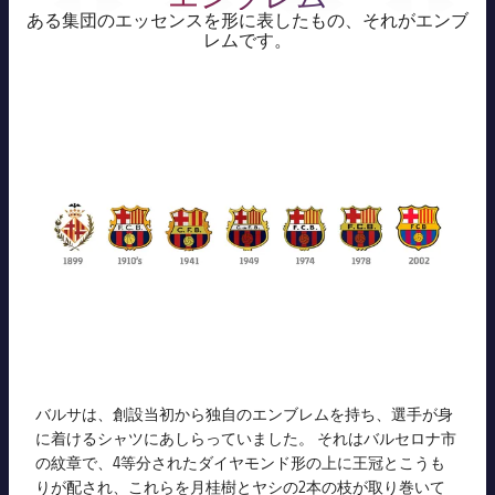
ある集団のエッセンスを形に表したもの、それがエンブ
チケット
スケジュール
レムです。
PLUSICON
LABEL.ARIA.PLUS
結果
チケット
トップチーム
plusicon
label.aria.plus
順位表
結果
スケジュール
PLUSICON
LABEL.ARIA.PLUS
順位表
チケット
トップチーム
plusicon
label.aria.plus
結果
スケジュール
PLUSICON
LABEL.ARIA.PLUS
順位表
チケット
トップチーム
plusicon
label.aria.plus
結果
スケジュール
PLUSICON
LABEL.ARIA.PLUS
バルサは、創設当初から独自のエンブレムを持ち、選手が身
順位表
に着けるシャツにあしらっていました。 それはバルセロナ市
チケット
トップチーム
plusicon
label.aria.plus
の紋章で、4等分されたダイヤモンド形の上に王冠とこうも
りが配され、これらを月桂樹とヤシの2本の枝が取り巻いて