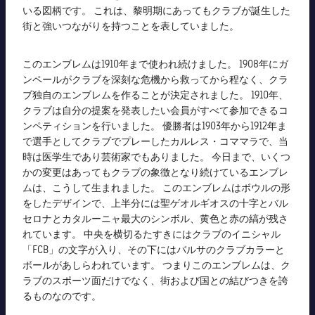
結果
スケジュール
いる図柄です。 これは、黎明期にあってもクラブが誕生した
街と強いつながりを持つことを表していました。
順位表
チケット
このエンブレムは1910年まで使われ続けました。 1908年にガ
結果
ンペールがクラブを深刻な危機から救ってから程なく、クラ
ブ独自のエンブレムを作ることが決定されました。 1910年、
クラブは自分の提案を発表したい会員がすべて参加できるコ
順位表
ンペティションを行いました。 優勝者は1903年から1912年ま
で選手としてクラブでプレーしたカルレス・コママラで、当
時は医学生であり芸術家でもありました。 今日まで、いくつ
かの変更はあってもクラブの象徴となり続けているエンブレ
ムは、こうして生まれました。 このエンブレムはボウルの形
をしたデザインで、上半分には聖ゲオルギオスの十字とバル
セロナとカタルーニャ最大のシンボル、黄色と赤の縞が残さ
れています。 中央を横切るたすきにはクラブのイニシャル
「FCB」の文字が入り、その下にはバルサのクラブカラーと
ボールがあしらわれています。 つまりこのエンブレムは、ク
ラブのスポーツ面だけでなく、街および国との結びつきを誇
るものなのです。