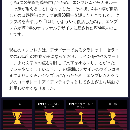
うち2つの削除を義務付けたため、エンブレムからカタルー
ニャ旗が消えることになりました。 その後、4本の縞が復活
したのは1949年にクラブ創設50周年を迎えたときでした。 ク
ラブ名を表す元の「FCB」がようやく復活したのは、エンブ
レムが1910年のオリジナルデザインに戻された1974年末のこ
とです。
現在のエンブレムは、デザイナーであるクラレット・セライ
マの2002年の翻案が基になっており、ラインをややスマート
に、また文字間の点を削除して文字を小さくし、とがったエ
ッジを少なくしています。 この最新のデザインのラインは今
までよりいくらかシンプルになったため、エンブレムとクラ
ブのコーポレートアイデンティティとしてさまざまな場面で
利用しやすくなりました。
リーガ
UEFAチャンピオン
FIFAクラブワールド
国王杯
ズリーグ
カップ
La Liga trophy
Champions League trophy
label.aria.clubworldcup
国王杯