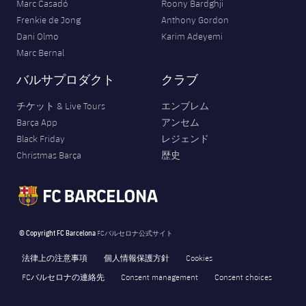
Marc Casadó
Roony Bardghji
Frenkie de Jong
Anthony Gordon
Dani Olmo
Karim Adeyemi
Marc Bernal
バルサプロダクト
クラブ
チケット & Live Tours
エンブレム
Barça App
アンセム
Black Friday
レジェンド
Christmas Barça
歴史
© Copyright FC Barcelona
FCバルセロナ公式サイト
法律上の注意事項
個人情報保護方針
Cookies
FCバルセロナの連絡先
Consent management
Consent choices