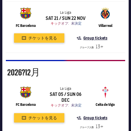
La Liga
SAT 21 / SUN 22 NOV
label.aria.chevronright
label.competition.name.21
キックオフ:
未決定
FC Barcelona
Villarreal
チケットを見る
Group tickets
13+
グループ人数
12月
2026?
12月
La Liga
SAT 05 / SUN 06
label.aria.chevronright
label.competition.name.21
DEC
FC Barcelona
Celta de Vigo
キックオフ:
未決定
チケットを見る
Group tickets
13+
グループ人数