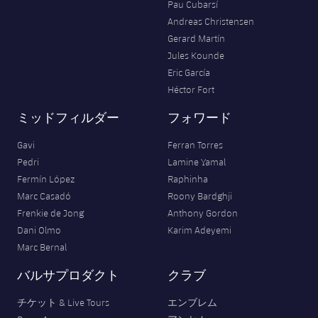
Pau Cubarsí
Andreas Christensen
Gerard Martín
Jules Kounde
Eric García
Héctor Fort
ミッドフィルダー
フォワード
Gavi
Ferran Torres
Pedri
Lamine Yamal
Fermín López
Raphinha
Marc Casadó
Roony Bardghji
Frenkie de Jong
Anthony Gordon
Dani Olmo
Karim Adeyemi
Marc Bernal
バルサプロダクト
クラブ
チケット & Live Tours
エンブレム