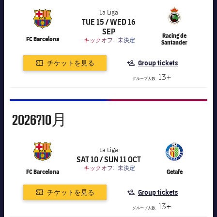
La Liga
TUE 15 / WED 16
label.aria.chevronright
label.competition.name.21
SEP
Racing de
FC Barcelona
キックオフ:
未決定
Santander
チケットを見る
Group tickets
13+
グループ人数
10月
2026?
10月
La Liga
SAT 10 / SUN 11 OCT
label.aria.chevronright
label.competition.name.21
キックオフ:
未決定
FC Barcelona
Getafe
チケットを見る
Group tickets
13+
グループ人数