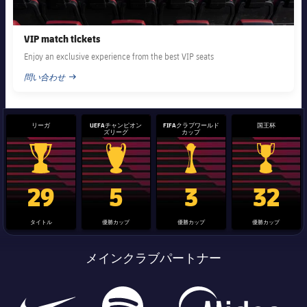
VIP match tickets
Enjoy an exclusive experience from the best VIP seats
問い合わせ
PUBLISHED NEWS
リーガ
UEFAチャンピオン
FIFAクラブワールド
国王杯
ズリーグ
カップ
La Liga trophy
Champions League trophy
label.aria.clubworldcup
国王杯
29
5
3
32
タイトル
優勝カップ
優勝カップ
優勝カップ
メインクラブパートナー