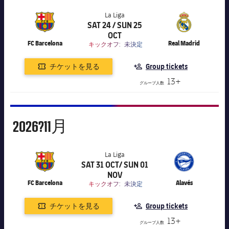
La Liga
SAT 24 / SUN 25
label.aria.chevronright
label.competition.name.21
OCT
FC Barcelona
Real Madrid
キックオフ:
未決定
チケットを見る
Group tickets
13+
グループ人数
11月
2026?
11月
La Liga
SAT 31 OCT/ SUN 01
label.aria.chevronright
label.competition.name.21
NOV
FC Barcelona
Alavés
キックオフ:
未決定
チケットを見る
Group tickets
13+
グループ人数