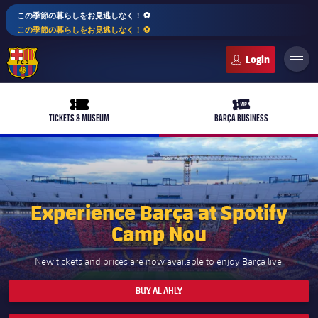
この季節の暮らしをお見逃しなく！ ⚽️
この季節の暮らしをお見逃しなく！ ⚽️
FC Barcelona club badge
ticket-full
ticket-vip
TICKETS & MUSEUM
BARÇA BUSINESS
PLUSICON
LABEL.ARIA.PLUS
Experience Barça at Spotify
トップチーム
Camp Nou
plusicon
label.aria.plus
女子サッカー
New tickets and prices are now available to enjoy Barça live.
plusicon
label.aria.plus
バルサアカデミー
plusicon
label.aria.plus
BUY AL AHLY
スケジュール
バルサAtlètic
plusicon
label.aria.plus
10年毎