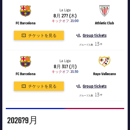
結果
スケジュール
La Liga
順位表
8月 27? (木)
チケット
label.aria.chevronright
label.competition.name.21
キックオフ:
21:00
FC Barcelona
Athletic Club
結果
チケットを見る
Group tickets
13+
順位表
グループ人数
La Liga
8月 31? (月)
label.aria.chevronright
label.competition.name.21
キックオフ:
21:30
FC Barcelona
Rayo Vallecano
チケットを見る
Group tickets
13+
グループ人数
9月
2026?
9月