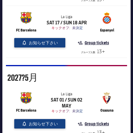
グループ人数
La Liga
SAT 17 / SUN 18 APR
label.aria.chevronright
label.competition.name.21
キックオフ:
未決定
FC Barcelona
Espanyol
お知らせ下さい
Group tickets
13+
グループ人数
5月
2027?
5月
La Liga
SAT 01 / SUN 02
label.aria.chevronright
label.competition.name.21
MAY
FC Barcelona
Osasuna
キックオフ:
未決定
お知らせ下さい
Group tickets
13+