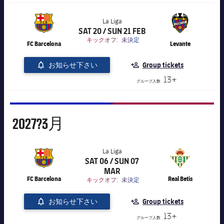
La Liga
SAT 20 / SUN 21 FEB
label.aria.chevronright
label.competition.name.21
キックオフ:
未決定
FC Barcelona
Levante
お知らせ下さい
Group tickets
13+
グループ人数
3月
2027?
3月
La Liga
SAT 06 / SUN 07
label.aria.chevronright
label.competition.name.21
MAR
FC Barcelona
Real Betis
キックオフ:
未決定
お知らせ下さい
Group tickets
13+
グループ人数