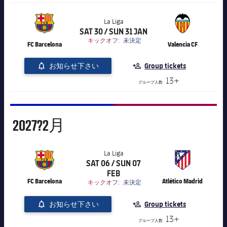
La Liga
SAT 30 / SUN 31 JAN
label.aria.chevronright
label.competition.name.21
キックオフ:
未決定
FC Barcelona
Valencia CF
お知らせ下さい
Group tickets
13+
グループ人数
2月
2027?
2月
La Liga
SAT 06 / SUN 07
label.aria.chevronright
label.competition.name.21
FEB
FC Barcelona
Atlético Madrid
キックオフ:
未決定
お知らせ下さい
Group tickets
13+
グループ人数