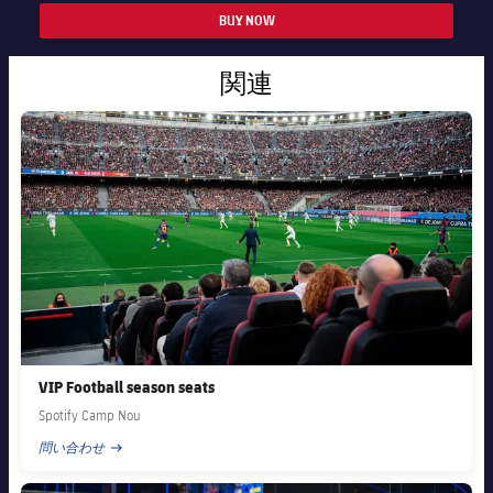
BUY NOW
関連
FC Barcelona club badge
VIP Football season seats
Spotify Camp Nou
問い合わせ
PUBLISHED NEWS