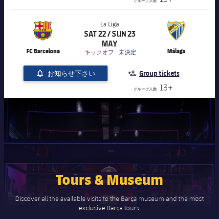
グループ人数
La Liga
SAT 22 / SUN 23
label.aria.chevronright
label.competition.name.21
MAY
FC Barcelona
Málaga
キックオフ:
未決定
お知らせ下さい
Group tickets
13+
グループ人数
Tours & Museum
Discover all the available visits to the Barça museum and the most
exclusive Barça tours.