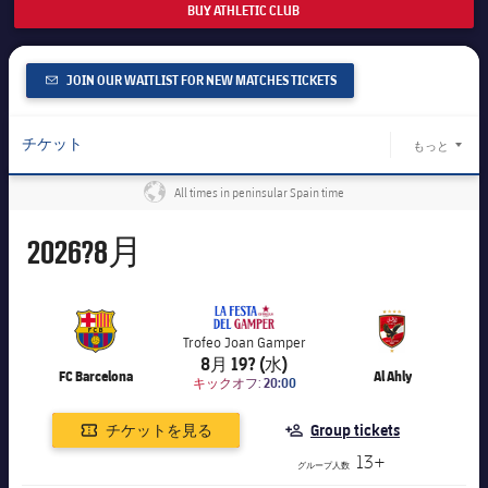
BUY ATHLETIC CLUB
チケット
スケジュール
PLUSICON
LABEL.ARIA.PLUS
会長
plusicon
label.aria.plus
結果
チケット
JOIN OUR WAITLIST FOR NEW MATCHES TICKETS
トップチーム
plusicon
label.aria.plus
レジェンド
プレスパス
順位表
結果
チケット
スケジュール
もっと
PLUSICON
LABEL.ARIA.PLUS
LABEL.
監督
Facilities
順位表
All times in peninsular Spain time
Groups (+13 people)
チケット
トップチーム
plusicon
label.aria.plus
チケットVIP
8月
2026?
8月
結果
スケジュール
PLUSICON
LABEL.ARIA.PLUS
パックとプロモーション
discount
順位表
チケット
トップチーム
plusicon
label.aria.plus
Plan your visit
Trofeo Joan Gamper
label.aria.chevronright
8月 19? (水)
結果
FC Barcelona
Al Ahly
スケジュール
キックオフ:
20:00
PLUSICON
LABEL.ARIA.PLUS
順位表
チケットを見る
Group tickets
チケット
トップチーム
plusicon
label.aria.plus
13+
グループ人数