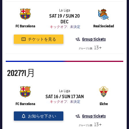
La Liga
SAT 19 / SUN 20
label.aria.chevronright
label.competition.name.21
DEC
FC Barcelona
Real Sociedad
キックオフ:
未決定
チケットを見る
Group tickets
13+
グループ人数
1月
2027?
1月
La Liga
SAT 16 / SUN 17 JAN
label.aria.chevronright
label.competition.name.21
キックオフ:
未決定
FC Barcelona
Elche
お知らせ下さい
Group tickets
13+
グループ人数