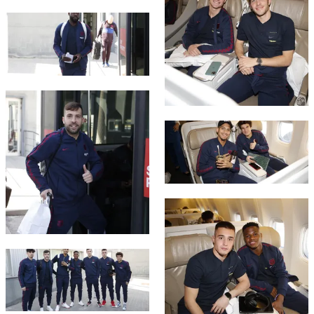
結果
スケジュール
FC Barcelona club badge
順位表
チケット
結果
FC Barcelona club badge
順位表
FC Barcelona club badge
FC Barcelona club badge
FC Barcelona club badge