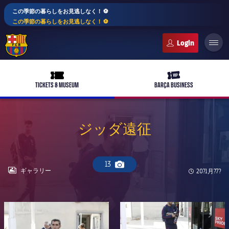
この季節の暮らしをお見逃しなく！ ⚽️
この季節の暮らしをお見逃しなく！ ⚽️
FC Barcelona club badge
ticket-full
ticket-vip
TICKETS & MUSEUM
BARÇA BUSINESS
ジッダ遠征
PLUSICON
LABEL.ARIA.PLUS
トップチーム
13
plusicon
label.aria.plus
Camera icon
LABEL.ARIA.GALLERY
ギャラリー
Published 
20?1月?7?
女子サッカー
plusicon
label.aria.plus
バルサアカデミー
plusicon
label.aria.plus
FC Barcelona club badge
FC Barcelona club badge
スケジュール
バルサAtlètic
plusicon
label.aria.plus
10年毎