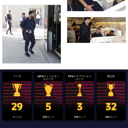
FC Barcelona club badge
FC Barcelona club badge
リーガ
UEFAチャンピオン
FIFAクラブワールド
国王杯
ズリーグ
カップ
La Liga trophy
Champions League trophy
label.aria.clubworldcup
国王杯
29
5
3
32
タイトル
優勝カップ
優勝カップ
優勝カップ