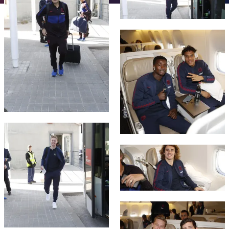
チケット
スケジュール
PLUSICON
LABEL.ARIA.PLUS
会長
plusicon
label.aria.plus
FC Barcelona club badge
結果
チケット
トップチーム
plusicon
label.aria.plus
レジェンド
プレスパス
順位表
結果
スケジュール
PLUSICON
LABEL.ARIA.PLUS
監督
Facilities
順位表
チケット
トップチーム
plusicon
label.aria.plus
結果
スケジュール
FC Barcelona club badge
PLUSICON
LABEL.ARIA.PLUS
順位表
チケット
FC Barcelona club badge
トップチーム
plusicon
label.aria.plus
結果
スケジュール
PLUSICON
LABEL.ARIA.PLUS
順位表
チケット
トップチーム
FC Barcelona club badge
plusicon
label.aria.plus