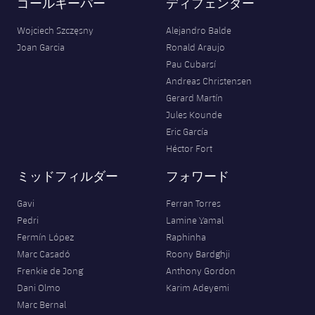
ゴールキーパー
ディフェンダー
Wojciech Szczęsny
Alejandro Balde
Joan Garcia
Ronald Araujo
Pau Cubarsí
Andreas Christensen
Gerard Martín
Jules Kounde
Eric García
Héctor Fort
ミッドフィルダー
フォワード
Gavi
Ferran Torres
Pedri
Lamine Yamal
Fermín López
Raphinha
Marc Casadó
Roony Bardghji
Frenkie de Jong
Anthony Gordon
Dani Olmo
Karim Adeyemi
Marc Bernal