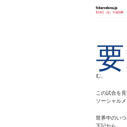
fcbarcelona.jp
3月1日（金）午後3.30
要
む。
この試合を見
ソーシャルメ
世界中のいつ
下記から: