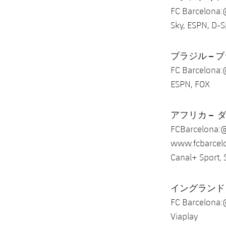
FC Barcelona:
Sky, ESPN, D-S
ブラジル – 
FC Barcelona:
ESPN, FOX
アフリカ – 
FCBarcelona:@
www.fcbarcelo
Canal+ Sport,
イングランド 
FC Barcelona:
Viaplay