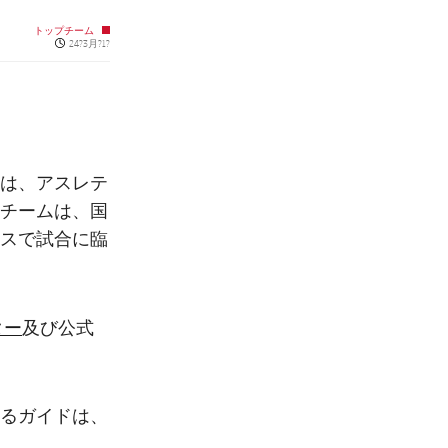
トップチーム
Published news
24?3月?1?
は、アスレテ
チームは、国
スで試合に臨
ター
及び公式
るガイドは、