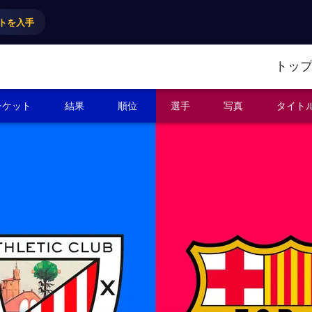
トを入手
トッ
チケット
結果
順位
選手
写真
タイト