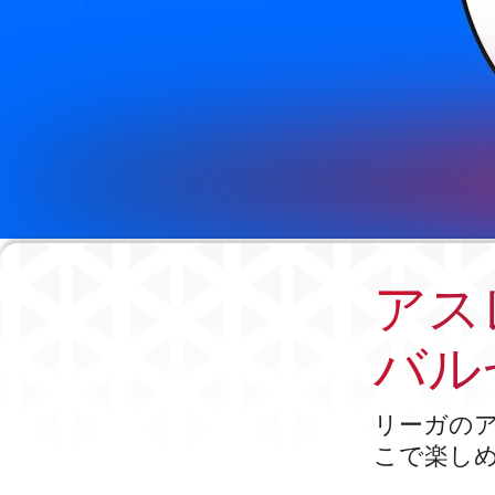
アス
バル
リーガの
こで楽し