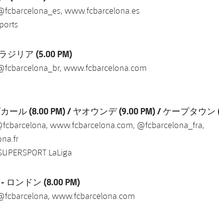
@fcbarcelona_es, www.fcbarcelona.es
ports
ブラジリア
(5.00 PM)
@fcbarcelona_br, www.fcbarcelona.com
ダカール
(8.00 PM) /
ヤオウンデ
(9.00 PM) /
ケープタウン
fcbarcelona, www.fcbarcelona.com, @fcbarcelona_fra,
na.fr
 SUPERSPORT LaLiga
- ロンドン
(8.00 PM)
@fcbarcelona, www.fcbarcelona.com