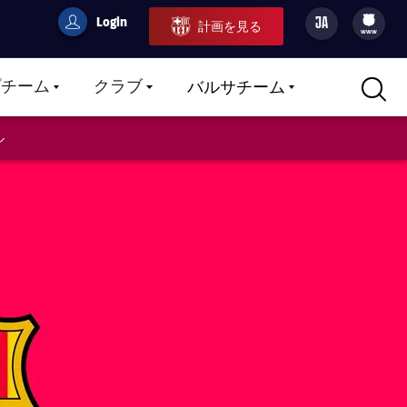
Login
JA
計画を見る
filled-badge
user
Culers
www
プチーム
クラブ
バルサチーム
LABEL.ARIA.CARETDOWN
LABEL.ARIA.CARETDOWN
LABEL.ARIA.CARETDOWN
ル