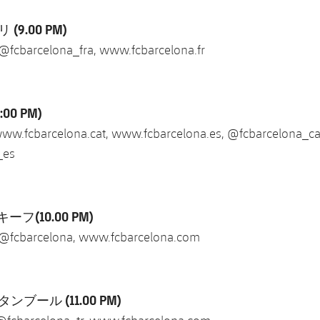
パリ
(9.00 PM)
 @fcbarcelona_fra, www.fcbarcelona.fr
:00 PM)
ww.fcbarcelona.cat, www.fcbarcelona.es, @fcbarcelona_ca
_es
 キーフ
(10.00 PM)
 @fcbarcelona, www.fcbarcelona.com
スタンブール
(11.00 PM)