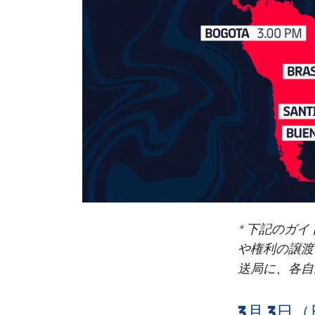
* 下記のガ
や権利の譲渡
送局に、各自
3月 3日