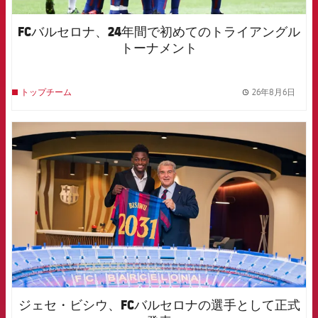
FCバルセロナ、24年間で初めてのトライアングル
トーナメント
26年8月6日
トップチーム
label.
FCB Barcelona badge
ジェセ・ビシウ、FCバルセロナの選手として正式