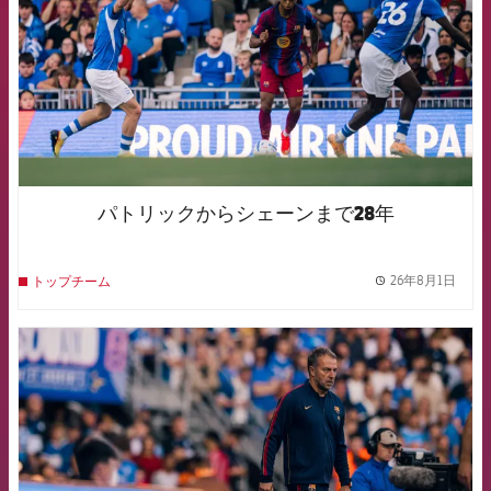
パトリックからシェーンまで28年
26年8月1日
トップチーム
label.
FCB Barcelona badge