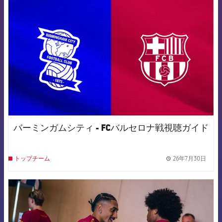
FCB Barcelona badge
バーミンガムシティ - FCバルセロナ戦視聴ガイド
26年7月30日
トップチーム
label.
FCB Barcelona badge