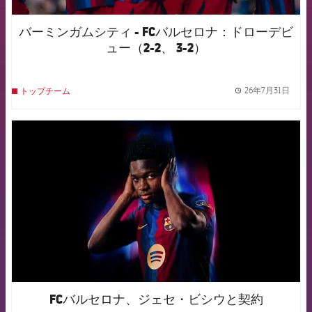
バーミンガムシティ - FCバルセロナ：ドローデビ
ュー（2-2、 3-2）
26年7月31日
トップチーム
label.
FCB Barcelona badge
FCバルセロナ、ジェセ・ビシウと契約