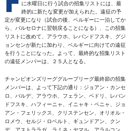
結果
スケジュール
に水曜日に行う試合の招集リストには、最
終的に新たな変更が加えられた。遠征の予
順位表
チケット
定が変更になり（試合の後、ベルギーに一泊してか
ら、バルセロナに翌朝戻ることになる）、この招集
結果
アラウホ、レバンドフスキ、グジ
リストに改めて、
ョンセン
が新たに加わり、ベルギーに向けての遠征
順位表
を行うことになった。よって、最終的な招集リスト
の遠征メンバーは、２５人となる。
チャンピオンズリーググループリーグ最終節の招集
ジョアン・カンセ
メンバーは、よって下記の通り：
ロ、バルデ、アラウホ、フェラン、ペドリ、レバン
ドフスキ、ハフィーニャ、イニャキ・ペニャ、ジョ
アン・フェリックス、クリステンセン、オリオル・
ロメウ、セルジ・ロベルト、ギュンドアン、クン
デ、アストララガ、ラミネ・ヤマル、アラルコン、