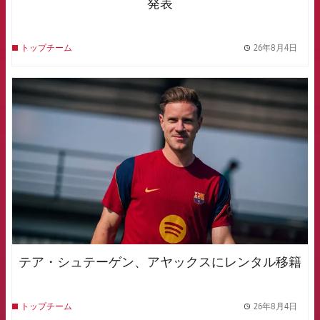
発表
26年8月4日
トップチーム
label.
FCB Barcelona badge
テア・シュテーゲン、アヤックスにレンタル移籍
26年8月4日
トップチーム
label.