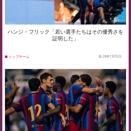
ハンジ・フリック「若い選手たちはその優秀さを
証明した」
26年7月31日
トップチーム
label.
FCB Barcelona badge