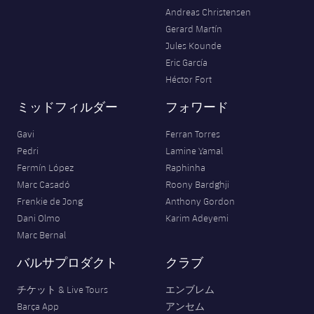
Andreas Christensen
Gerard Martín
Jules Kounde
Eric García
Héctor Fort
ミッドフィルダー
フォワード
Gavi
Ferran Torres
Pedri
Lamine Yamal
Fermín López
Raphinha
Marc Casadó
Roony Bardghji
Frenkie de Jong
Anthony Gordon
Dani Olmo
Karim Adeyemi
Marc Bernal
バルサプロダクト
クラブ
チケット & Live Tours
エンブレム
Barça App
アンセム