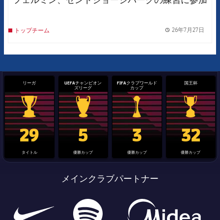
26年7月27日
トップチーム
label.
リーガ
UEFAチャンピオン
FIFAクラブワールド
国王杯
ズリーグ
カップ
La Liga trophy
Champions League trophy
label.aria.clubworldcup
国王杯
29
5
3
32
タイトル
優勝カップ
優勝カップ
優勝カップ
メインクラブパートナー