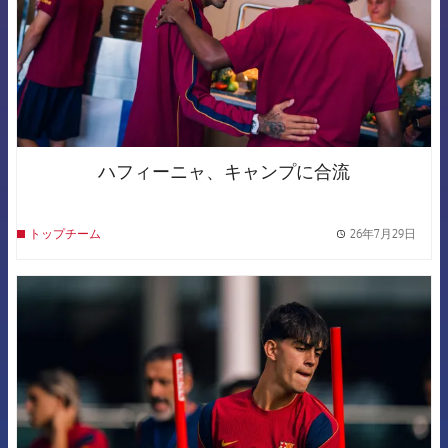
ハフィーニャ、キャンプに合流
26年7月29日
トップチーム
label.
FCB Barcelona badge