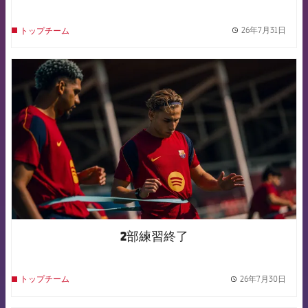
26年7月31日
トップチーム
label.
FCB Barcelona badge
2部練習終了
26年7月30日
トップチーム
label.