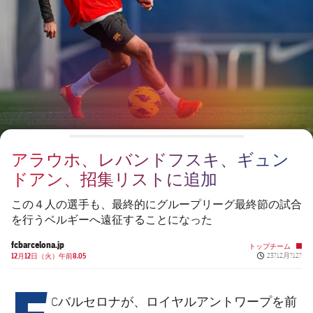
チケット
スケジュール
PLUSICON
LABEL.ARIA.PLUS
会長
plusicon
label.aria.plus
結果
チケット
トップチーム
plusicon
label.aria.plus
レジェンド
プレスパス
順位表
結果
スケジュール
PLUSICON
LABEL.ARIA.PLUS
監督
Facilities
順位表
チケット
トップチーム
plusicon
label.aria.plus
アラウホ、レバンドフスキ、ギュン
結果
スケジュール
ドアン、招集リストに追加
PLUSICON
LABEL.ARIA.PLUS
順位表
チケット
この４人の選手も、最終的にグループリーグ最終節の試合
トップチーム
plusicon
label.aria.plus
を行うベルギーへ遠征することになった
結果
スケジュール
fcbarcelona.jp
トップチーム
PLUSICON
LABEL.ARIA.PLUS
Published new
12月12日（火）午前8.05
23?12月?12?
F
順位表
チケット
トップチーム
plusicon
label.aria.plus
Cバルセロナが、ロイヤルアントワープを前