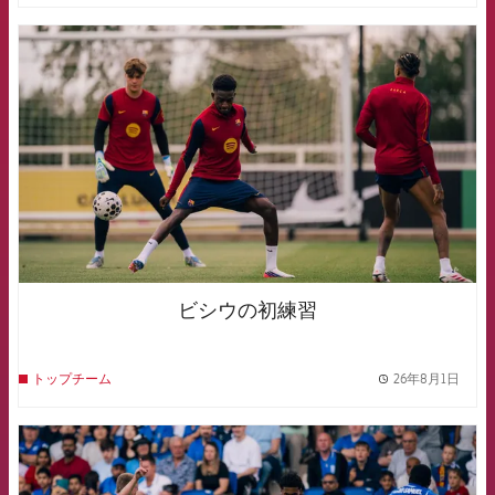
FCB Barcelona badge
ビシウの初練習
26年8月1日
トップチーム
label.
FCB Barcelona badge