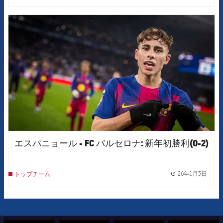
FCB Barcelona badge
エスパニョール - FC バルセロナ: 新年初勝利(0-2)
26年1月3日
トップチーム
label.