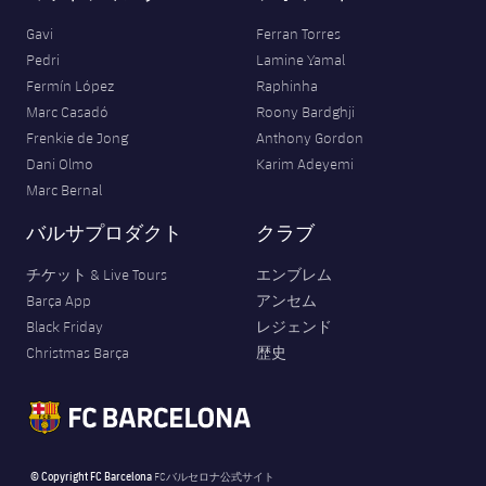
Gavi
Ferran Torres
Pedri
Lamine Yamal
Fermín López
Raphinha
Marc Casadó
Roony Bardghji
Frenkie de Jong
Anthony Gordon
Dani Olmo
Karim Adeyemi
Marc Bernal
バルサプロダクト
クラブ
チケット & Live Tours
エンブレム
Barça App
アンセム
Black Friday
レジェンド
Christmas Barça
歴史
© Copyright FC Barcelona
FCバルセロナ公式サイト