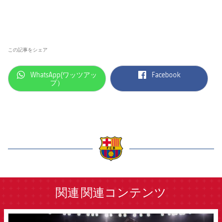
この記事をシェア
label.aria.whatsapp
label.aria.facebook
WhatsApp(ワッツアッ
Facebook
プ）
label.aria.barcelona
関連
関連コンテンツ
FCB Barcelona badge