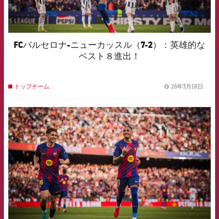
FCバルセロナ-ニューカッスル（7-2）：英雄的な
ベスト８進出！
26年3月18日
トップチーム
label.
FCB Barcelona badge