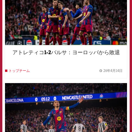
アトレティコ1-2バルサ：ヨーロッパから敗退
26年4月14日
トップチーム
label.
FCB Barcelona badge