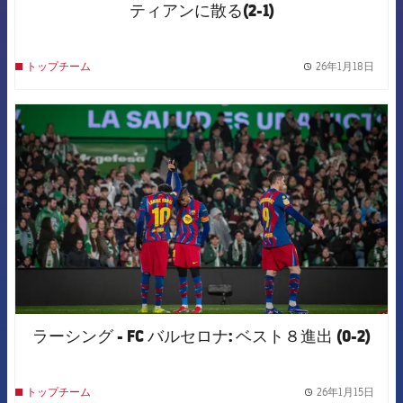
ティアンに散る(2-1)
26年1月18日
トップチーム
label.
FCB Barcelona badge
ラーシング - FC バルセロナ: ベスト８進出 (0-2)
26年1月15日
トップチーム
label.