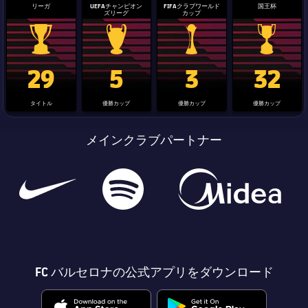
リーガ
UEFAチャンピオン
FIFAクラブワールド
国王杯
ズリーグ
カップ
La Liga trophy
Champions League trophy
label.aria.clubworldcup
国王杯
29
5
3
32
タイトル
優勝カップ
優勝カップ
優勝カップ
メインクラブパートナー
FC バルセロナの公式アプリをダウンロード