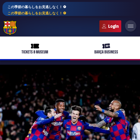
この季節の暮らしをお見逃しなく！ ⚽️
この季節の暮らしをお見逃しなく！ ⚽️
FC Barcelona club badge
ticket-full
ticket-vip
TICKETS & MUSEUM
BARÇA BUSINESS
PLUSICON
LABEL.ARIA.PLUS
トップチーム
plusicon
label.aria.plus
女子サッカー
plusicon
label.aria.plus
バルサアカデミー
plusicon
label.aria.plus
スケジュール
バルサAtlètic
plusicon
label.aria.plus
10年毎