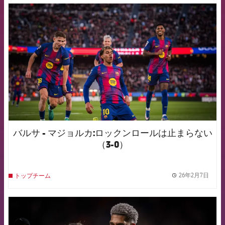
FCB Barcelona badge
バルサ - マジョルカ:ロックンロールは止まらない
（3-0）
26年2月7日
トップチーム
label.
FCB Barcelona badge