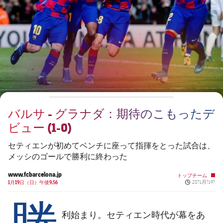
チケット
スケジュール
PLUSICON
LABEL.ARIA.PLUS
会長
plusicon
label.aria.plus
結果
チケット
トップチーム
plusicon
label.aria.plus
レジェンド
プレスパス
順位表
結果
スケジュール
PLUSICON
LABEL.ARIA.PLUS
監督
Facilities
順位表
チケット
トップチーム
plusicon
label.aria.plus
バルサ - グラナダ：期待のこもったデ
結果
スケジュール
ビュー (1-0)
PLUSICON
LABEL.ARIA.PLUS
順位表
チケット
セティエンが初めてベンチに座って指揮をとった試合は、
トップチーム
plusicon
label.aria.plus
メッシのゴールで勝利に終わった
結果
スケジュール
www.fcbarcelona.jp
トップチーム
PLUSICON
LABEL.ARIA.PLUS
Published ne
1月19日（日）午後9.56
20?1月?19?
勝
順位表
チケット
トップチーム
plusicon
label.aria.plus
利始まり。セティエン時代が幕をあ