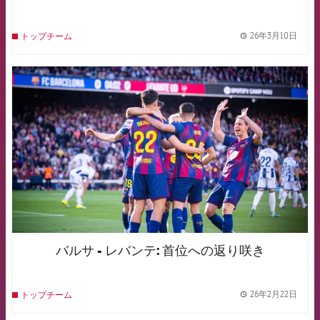
26年3月10日
トップチーム
label.
FCB Barcelona badge
バルサ - レバンテ: 首位への返り咲き
26年2月22日
トップチーム
label.