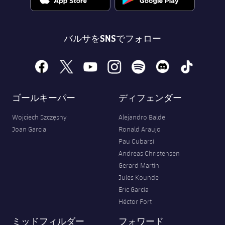
バルサをSNSでフォロー
facebook
x
youtube
instagram
spotify
discord
tiktok
ゴールキーパー
ディフェンダー
Wojciech Szczęsny
Alejandro Balde
Joan Garcia
Ronald Araujo
Pau Cubarsí
Andreas Christensen
Gerard Martín
Jules Kounde
Eric García
Héctor Fort
ミッドフィルダー
フォワード