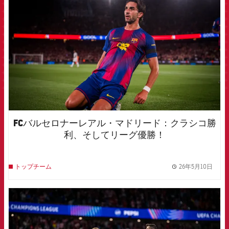
FCバルセロナーレアル・マドリード：クラシコ勝
利、そしてリーグ優勝！
26年5月10日
トップチーム
label.
FCB Barcelona badge