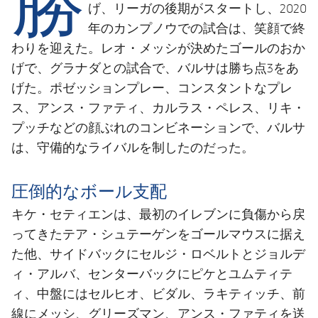
結果
スケジュール
げ、リーガの後期がスタートし、2020
年のカンプノウでの試合は、笑顔で終
順位表
チケット
わりを迎えた。レオ・メッシが決めたゴールのおか
げで、グラナダとの試合で、バルサは勝ち点3をあ
結果
げた。ポゼッションプレー、コンスタントなプレ
ス、アンス・ファティ、カルラス・ペレス、リキ・
順位表
プッチなどの顔ぶれのコンビネーションで、バルサ
は、守備的なライバルを制したのだった。
圧倒的なボール支配
キケ・セティエンは、最初のイレブンに負傷から戻
ってきたテア・シュテーゲンをゴールマウスに据え
た他、サイドバックにセルジ・ロベルトとジョルデ
ィ・アルバ、センターバックにピケとユムティテ
ィ、中盤にはセルヒオ、ビダル、ラキティッチ、前
線にメッシ、グリーズマン、アンス・ファティを送