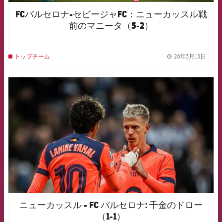
FCバルセロナ-セビージャFC：ニューカッスル戦
前のマニータ（5-2）
26年3月15日
トップチーム
label.
FCB Barcelona badge
ニューカッスル - FC バルセロナ: 千金のドロー
（1-1）