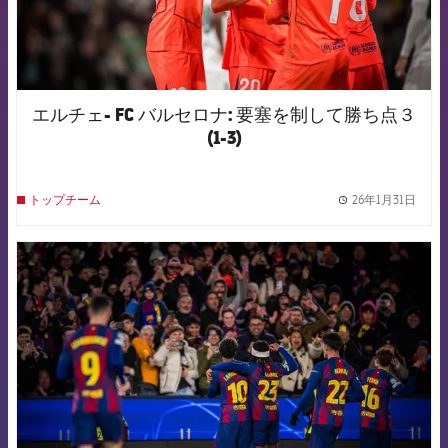
エルチェ- FC バルセロナ: 要塞を制して勝ち点３
(1-3)
26年1月31日
トップチーム
label.
FCB Barcelona badge