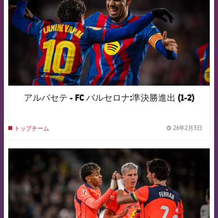
アルバセテ - FC バルセロナ:準決勝進出 (1-2)
26年2月3日
トップチーム
label.
FCB Barcelona badge