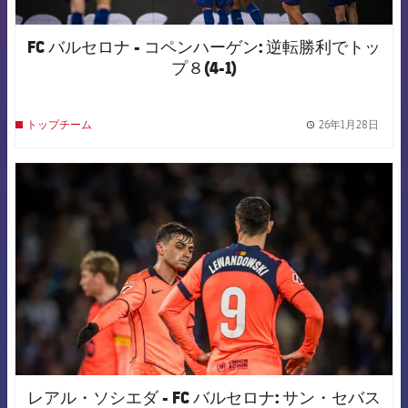
FC バルセロナ - コペンハーゲン: 逆転勝利でトッ
プ８(4-1)
26年1月28日
トップチーム
label.
FCB Barcelona badge
レアル・ソシエダ - FC バルセロナ: サン・セバス