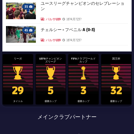
ユースリーグチャンピオンのセレブレーショ
FC Barcelona club badge
35
ン
Camera icon
バルサU19
18?4月?23?
LABEL.ARIA.GALLERY
Published news
FC Barcelona club badge
チェルシー - フベニル A (0-3)
45
Camera icon
バルサU19
18?4月?23?
LABEL.ARIA.GALLERY
Published news
リーガ
UEFAチャンピオン
FIFAクラブワールド
国王杯
ズリーグ
カップ
La Liga trophy
Champions League trophy
label.aria.clubworldcup
国王杯
29
5
3
32
タイトル
優勝カップ
優勝カップ
優勝カップ
メインクラブパートナー