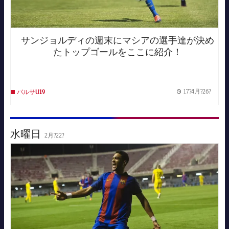
サンジョルディの週末にマシアの選手達が決め
たトップゴールをここに紹介！
17?4月?26?
バルサU19
Publis
水曜日
2月?22?
FC Barcelona club badge