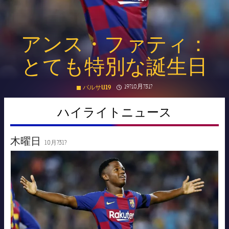
会長
plusicon
label.aria.plus
アンス・ファティ：
レジェンド
プレスパス
とても特別な誕生日
監督
Facilities
clock
Published news
19?10月?31?
バルサU19
ハイライトニュース
木曜日
10月?31?
FC Barcelona club badge