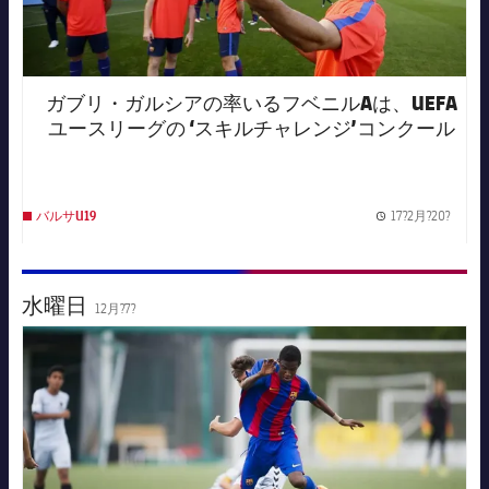
ガブリ・ガルシアの率いるフベニルAは、UEFA
ユースリーグの ‘スキルチャレンジ’コンクール
で前年優勝した後、欧州大会のプロモーション
ビデオでもそのスキルを発揮した。
17?2月?20?
バルサU19
Publis
水曜日
12月?7?
FC Barcelona club badge