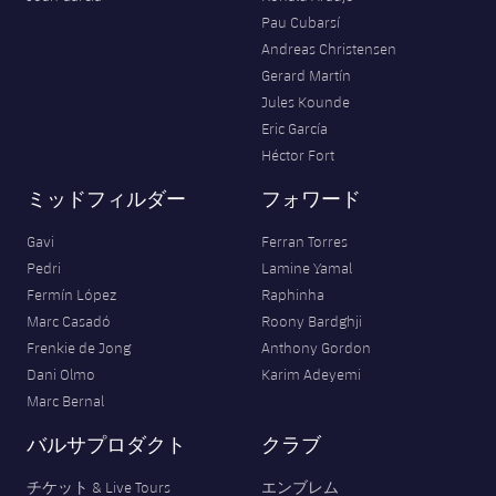
Pau Cubarsí
Andreas Christensen
Gerard Martín
Jules Kounde
Eric García
Héctor Fort
ミッドフィルダー
フォワード
Gavi
Ferran Torres
Pedri
Lamine Yamal
Fermín López
Raphinha
Marc Casadó
Roony Bardghji
Frenkie de Jong
Anthony Gordon
Dani Olmo
Karim Adeyemi
Marc Bernal
バルサプロダクト
クラブ
チケット & Live Tours
エンブレム