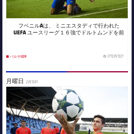
フベニルAは、 ミニエスタディで行われた
UEFA ユースリーグ１６強でドルトムンドを前
に4-1で試合を制した。
17?2月?22?
バルサU19
Publis
月曜日
2月?20?
FC Barcelona club badge