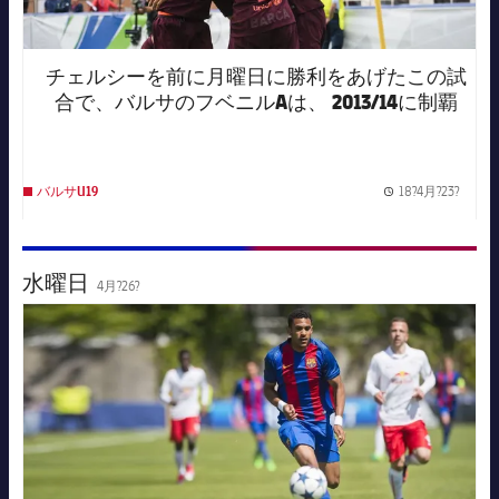
チェルシーを前に月曜日に勝利をあげたこの試
合で、バルサのフベニルAは、 2013/14に制覇
した欧州大会のタイトルを再び、手にした。
18?4月?23?
バルサU19
Publis
水曜日
4月?26?
FC Barcelona club badge