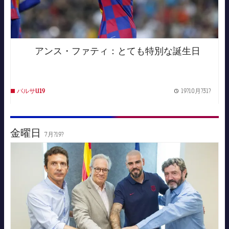
アンス・ファティ：とても特別な誕生日
19?10月?31?
バルサU19
Publis
金曜日
7月?19?
FC Barcelona club badge