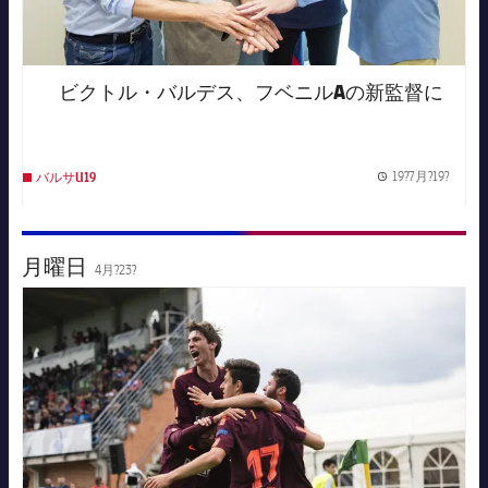
ビクトル・バルデス、フベニルAの新監督に
19?7月?19?
バルサU19
Publis
月曜日
4月?23?
FC Barcelona club badge