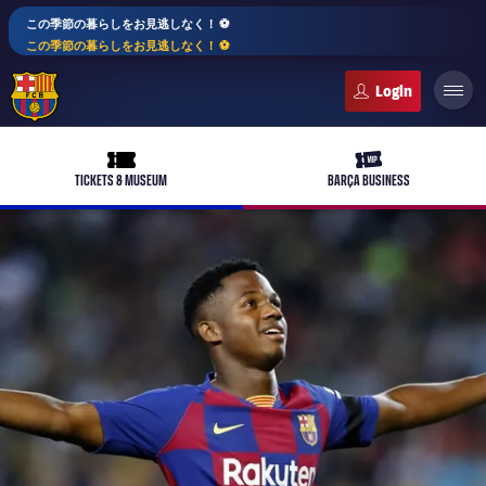
この季節の暮らしをお見逃しなく！ ⚽️
この季節の暮らしをお見逃しなく！ ⚽️
FC Barcelona club badge
ticket-full
ticket-vip
TICKETS & MUSEUM
BARÇA BUSINESS
plusicon
label.aria.plus
バルサアカデミー
plusicon
label.aria.plus
10年毎