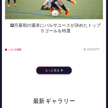
12月最初の週末にバルサユースが決めたトップ
５ゴールを特選
16?12月?7?
バルサU19
Publis
もっと見る
LABEL.ARIA.PLUS
最新
ギャラリー