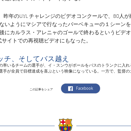
は、昨年のUYL チャレンジのビデオコンクールで、80人
ないようにマシアで行なったバーベキューの１シーンを
後にカルラス・アレニャのゴールで終わるというビデオ
A公式サイトでの再視聴ビデオにもなった。
ッチ、そしてバス越え
イ・スンウ
の率いるチームの選手が、
がボールをバスのトランクに入れ
選手が全員で目標達成を喜ぶという映像になっている。一方で、監督の
label.aria.facebook
Facebook
この記事をシェア