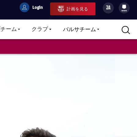
Login
JA
計画を見る
filled-badge
user
Culers
www
プチーム
クラブ
バルサチーム
LABEL.ARIA.CARETDOWN
LABEL.ARIA.CARETDOWN
LABEL.ARIA.CARETDOWN