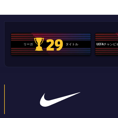
label.aria.barcelon
29
リーガ
タイトル
UEFAチャン
La Liga trophy