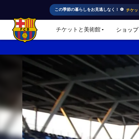
この季節の暮らしをお見逃しなく！ ⚽️
チケッ
チケットと美術館
ショップ
LABEL.SHARE.CARETDOWN
FC Barcelona club badge