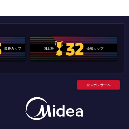
3
32
優勝カップ
国王杯
優勝カップ
.clubworldcup
国王杯
全スポンサーへ