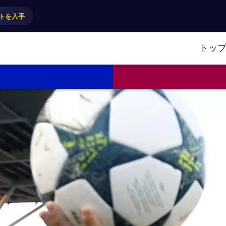
トを入手
トッ