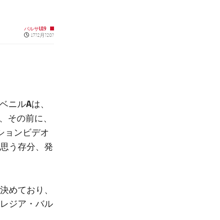
バルサU19
Published news
17?2月?20?
ベニルA
は、
が、その前に、
ーションビデオ
思う存分、発
を決めており、
とレジア・バル