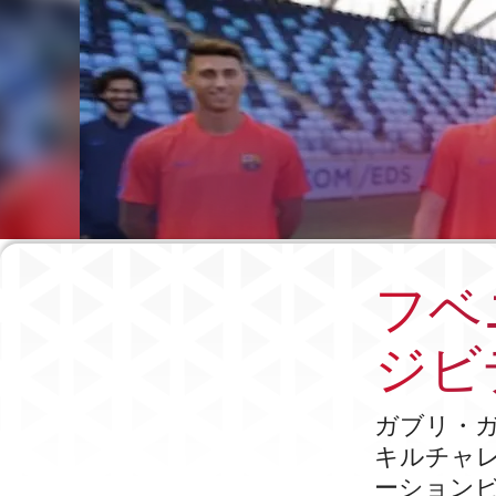
フベ
ジビ
ガブリ・ガ
キルチャレ
ーション