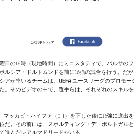
label.aria.facebook
Facebook
この記事をシェア
バルサのフ
曜日の18時（現地時間）にミニスタティで、
ボルシア・ドルトムンド
を前に16強の試合を行う。だ
シア
UEFA ユースリーグのプロモ
が率いるチームは、
た。そのビデオの中で、選手らは、それぞれのスキルを
は、マッカビ・ハイファ（0-1）を下した後に16強に進出
2位だ。その前には、スポルティング・デ・ポルトガル
て進んだレアルマドリードがいる。