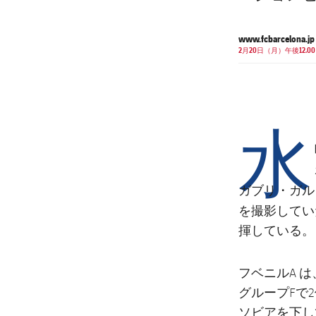
www.fcbarcelona.jp
2月20日（月）午後12.00
水
ガブリ・ガル
を撮影
してい
揮している。
フベニルA 
グループFで
ソビアを下し