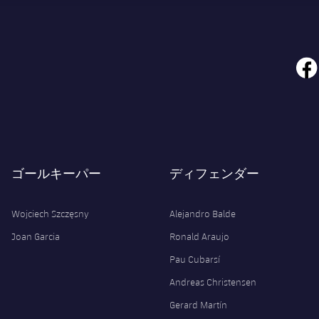
face
ゴールキーパー
ディフェンダー
Wojciech Szczęsny
Alejandro Balde
Joan Garcia
Ronald Araujo
Pau Cubarsí
Andreas Christensen
Gerard Martín