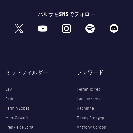
バルサをSNSでフォロー
book
x
youtube
instagram
spotify
discord
ミッドフィルダー
フォワード
Gavi
Ferran Torres
Pedri
Lamine Yamal
Fermín López
Raphinha
Marc Casadó
Roony Bardghji
Frenkie de Jong
Anthony Gordon