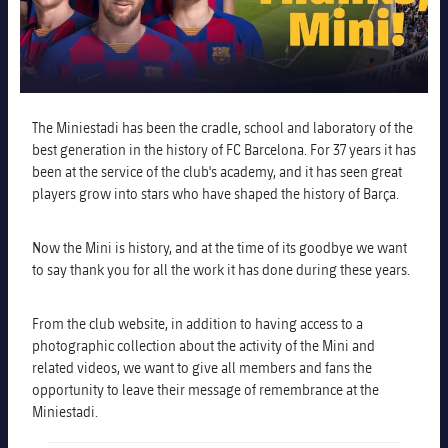
チケット
スケジュール
PLUSICON
LABEL.ARIA.PLUS
結果
チケット
トップチーム
plusicon
label.aria.plus
順位表
結果
The Miniestadi has been the cradle, school and laboratory of the
スケジュール
PLUSICON
LABEL.ARIA.PLUS
best generation in the history of FC Barcelona. For 37 years it has
been at the service of the club's academy, and it has seen great
順位表
チケット
トップチーム
players grow into stars who have shaped the history of Barça.
plusicon
label.aria.plus
結果
スケジュール
Now the Mini is history, and at the time of its goodbye we want
PLUSICON
LABEL.ARIA.PLUS
to say thank you for all the work it has done during these years.
順位表
チケット
トップチーム
plusicon
label.aria.plus
From the club website, in addition to having access to a
結果
photographic collection about the activity of the Mini and
スケジュール
PLUSICON
LABEL.ARIA.PLUS
related videos, we want to give all members and fans the
opportunity to leave their message of remembrance at the
順位表
チケット
トップチーム
plusicon
label.aria.plus
Miniestadi.