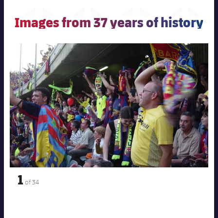
結果
スケジュール
Images from 37 years of history
順位表
チケット
前
label.aria.chevronleft
次
label.aria.
結果
順位表
1
of
34