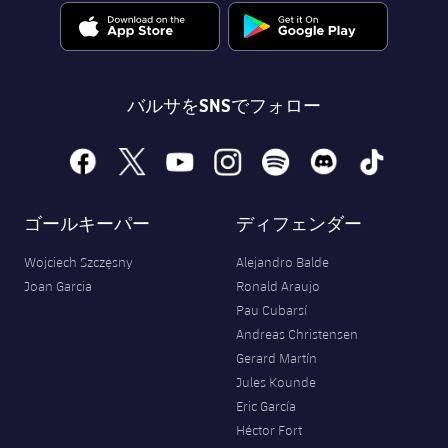
バルサをSNSでフォロー
facebook
x
youtube
instagram
spotify
discord
tiktok
ゴールキーパー
ディフェンダー
Wojciech Szczęsny
Alejandro Balde
Joan Garcia
Ronald Araujo
Pau Cubarsí
Andreas Christensen
Gerard Martín
Jules Kounde
Eric García
Héctor Fort