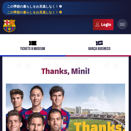
この季節の暮らしをお見逃しなく！ ⚽️
この季節の暮らしをお見逃しなく！ ⚽️
FC Barcelona club badge
ticket-full
ticket-vip
TICKETS & MUSEUM
BARÇA BUSINESS
Thanks, Mini!
PLUSICON
LABEL.ARIA.PLUS
トップチーム
女子サッカー
plusicon
label.aria.plus
スケジュール
バルサAtlètic
plusicon
label.aria.plus