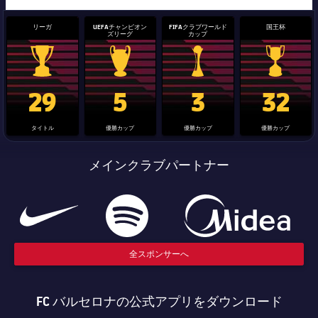
リーガ
UEFAチャンピオン
FIFAクラブワールド
国王杯
ズリーグ
カップ
La Liga trophy
Champions League trophy
label.aria.clubworldcup
国王杯
29
5
3
32
タイトル
優勝カップ
優勝カップ
優勝カップ
メインクラブパートナー
全スポンサーへ
FC バルセロナの公式アプリをダウンロード