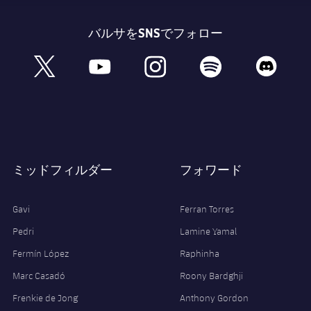
バルサをSNSでフォロー
book
x
youtube
instagram
spotify
discord
ミッドフィルダー
フォワード
Gavi
Ferran Torres
Pedri
Lamine Yamal
Fermín López
Raphinha
Marc Casadó
Roony Bardghji
Frenkie de Jong
Anthony Gordon