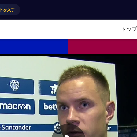
トを入手
トッ