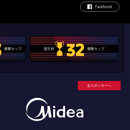
label.aria.facebook
Facebook
3
32
優勝カップ
国王杯
優勝カップ
.clubworldcup
国王杯
全スポンサーへ