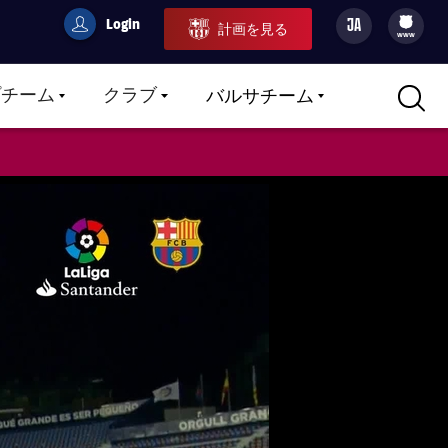
Login
JA
計画を見る
filled-badge
user
Culers
www
プチーム
クラブ
バルサチーム
LABEL.ARIA.CARETDOWN
LABEL.ARIA.CARETDOWN
LABEL.ARIA.CARETDOWN