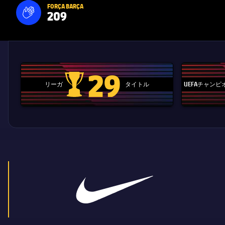
FORÇA BARÇA
209
label.aria.fire
Força Barça
label.aria.forcabarca
29
リーガ
タイトル
UEFAチャン
La Liga trophy