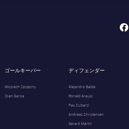
face
ゴールキーパー
ディフェンダー
Wojciech Szczęsny
Alejandro Balde
Joan Garcia
Ronald Araujo
Pau Cubarsí
Andreas Christensen
Gerard Martín