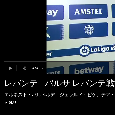
レバンテ - バルサ レバン
エルネスト・バルベルデ、ジェラルド・ピケ、テア・
Play video
01:47