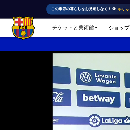
この季節の暮らしをお見逃しなく！ ⚽️
チケッ
チケットと美術館
ショップ
LABEL.SHARE.CARETDOWN
FC Barcelona club badge