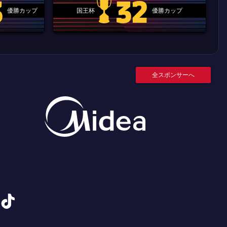
3
32
優勝カップ
国王杯
優勝カップ
.clubworldcup
国王杯
全スポンサーへ
tiktok