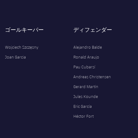
ゴールキーパー
ディフェンダー
Wojciech Szczęsny
Alejandro Balde
Joan Garcia
Ronald Araujo
Pau Cubarsí
Andreas Christensen
Gerard Martín
Jules Kounde
Eric García
Héctor Fort