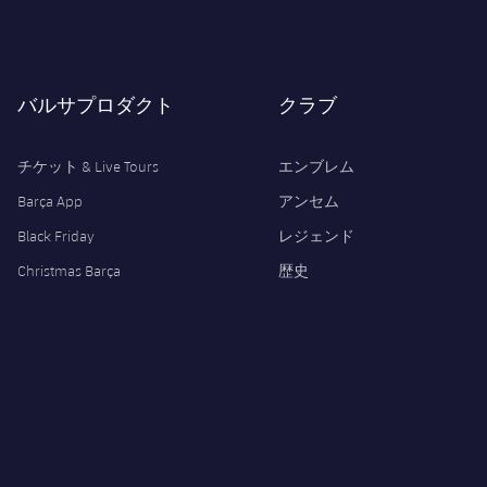
バルサプロダクト
クラブ
チケット & Live Tours
エンブレム
Barça App
アンセム
Black Friday
レジェンド
Christmas Barça
歴史