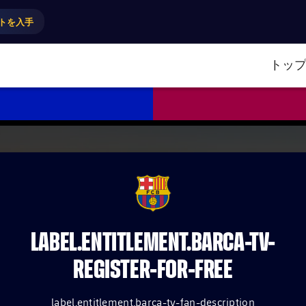
トを入手
トッ
FCB Barcelona badge
LABEL.ENTITLEMENT.BARCA-TV-
REGISTER-FOR-FREE
label.entitlement.barca-tv-fan-description