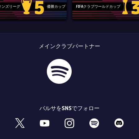
5
ピオンズリーグ
優勝カップ
FIFAクラブワールドカップ
Champions League trophy
label.aria
メインクラブパートナー
バルサをSNSでフォロー
book
x
youtube
instagram
spotify
discord