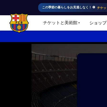
この季節の暮らしをお見逃しなく！ ⚽️
チケッ
チケットと美術館
ショップ
LABEL.SHARE.CARETDOWN
FC Barcelona club badge