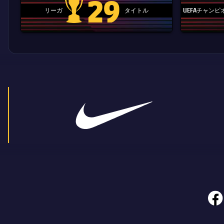
29
リーガ
タイトル
UEFAチャン
La Liga trophy
face