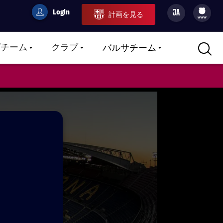
Login
JA
計画を見る
filled-badge
user
Culers
www
プチーム
クラブ
バルサチーム
LABEL.ARIA.CARETDOWN
LABEL.ARIA.CARETDOWN
LABEL.ARIA.CARETDOWN