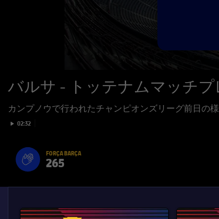
バルサ - トッテナムマッチ
カンプノウで行われたチャンピオンズリーグ前日の様
Play video
02:32
FORÇA BARÇA
265
label.aria.fire
Força Barça
label.aria.forcabarca