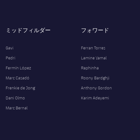
ミッドフィルダー
フォワード
Gavi
Ferran Torres
Pedri
Lamine Yamal
Fermín López
Raphinha
Marc Casadó
Roony Bardghji
Frenkie de Jong
Anthony Gordon
Dani Olmo
Karim Adeyemi
Marc Bernal