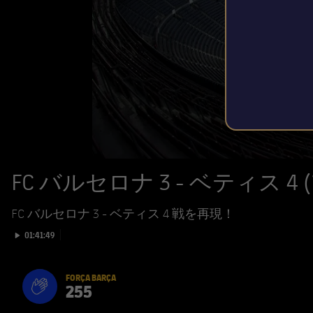
FC バルセロナ 3 - ベティス 4
FC バルセロナ 3 - ベティス 4 戦を再現！
Play video
01:41:49
FORÇA BARÇA
255
label.aria.fire
Força Barça
label.aria.forcabarca