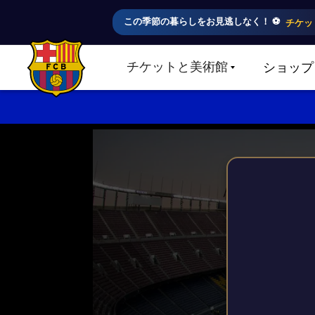
この季節の暮らしをお見逃しなく！ ⚽️
チケッ
チケットと美術館
ショップ
LABEL.SHARE.CARETDOWN
FC Barcelona club badge