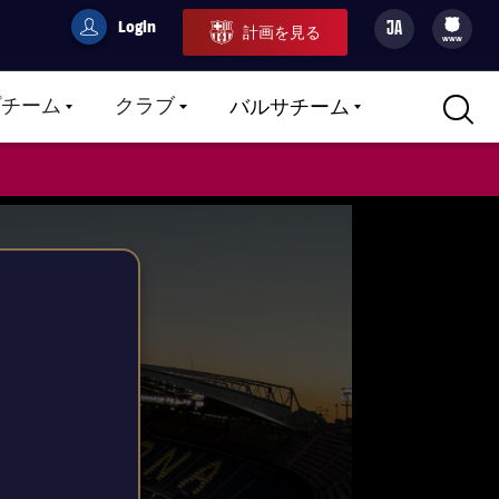
Login
JA
計画を見る
filled-badge
user
Culers
www
プチーム
クラブ
バルサチーム
LABEL.ARIA.CARETDOWN
LABEL.ARIA.CARETDOWN
LABEL.ARIA.CARETDOWN