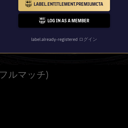
LABEL.ENTITLEMENT.PREMIUMCTA
BARCELONA BADGE GOLD
LOG IN AS A MEMBER
FC BARCELONA CLUB BADGE
label.already-registered
ログイン
 (フルマッチ)