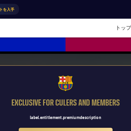
トを入手
トッ
FCB Barcelona badge
EXCLUSIVE FOR CULERS AND MEMBERS
label.entitlement.premiumdescription