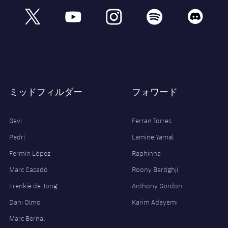
book
x
youtube
instagram
spotify
discord
ミッドフィルダー
フォワード
Gavi
Ferran Torres
Pedri
Lamine Yamal
Fermín López
Raphinha
Marc Casadó
Roony Bardghji
Frenkie de Jong
Anthony Gordon
Dani Olmo
Karim Adeyemi
Marc Bernal