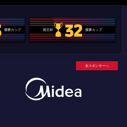
3
32
優勝カップ
国王杯
優勝カップ
.clubworldcup
国王杯
全スポンサーへ