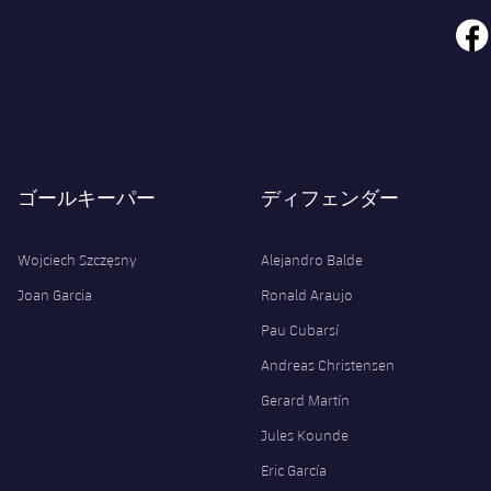
face
ゴールキーパー
ディフェンダー
Wojciech Szczęsny
Alejandro Balde
Joan Garcia
Ronald Araujo
Pau Cubarsí
Andreas Christensen
Gerard Martín
Jules Kounde
Eric García