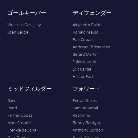
ゴールキーパー
ディフェンダー
Wojciech Szczęsny
Alejandro Balde
Joan Garcia
Ronald Araujo
Pau Cubarsí
Andreas Christensen
Gerard Martín
Jules Kounde
Eric García
Héctor Fort
ミッドフィルダー
フォワード
Gavi
Ferran Torres
Pedri
Lamine Yamal
Fermín López
Raphinha
Marc Casadó
Roony Bardghji
Frenkie de Jong
Anthony Gordon
Dani Olmo
Karim Adeyemi