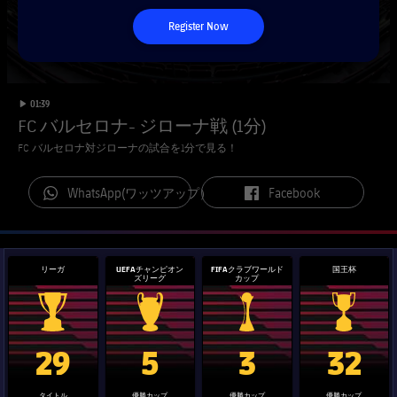
チケット
スケジュール
Register Now
PLUSICON
LABEL.ARIA.PLUS
会長
plusicon
label.aria.plus
結果
チケット
トップチーム
plusicon
label.aria.plus
レジェンド
プレスパス
順位表
label.duration
Play video
01:39
結果
スケジュール
FC バルセロナ- ジローナ戦 (1分)
PLUSICON
LABEL.ARIA.PLUS
監督
Facilities
FC バルセロナ対ジローナの試合を1分で見る！
順位表
チケット
トップチーム
plusicon
label.aria.plus
label.aria.whatsapp
label.aria.facebook
WhatsApp(ワッツアップ）
Facebook
結果
スケジュール
PLUSICON
LABEL.ARIA.PLUS
順位表
チケット
トップチーム
plusicon
label.aria.plus
リーガ
UEFAチャンピオン
FIFAクラブワールド
国王杯
ズリーグ
カップ
結果
スケジュール
PLUSICON
LABEL.ARIA.PLUS
La Liga trophy
Champions League trophy
label.aria.clubworldcup
国王杯
順位表
29
5
3
32
チケット
トップチーム
plusicon
label.aria.plus
タイトル
優勝カップ
優勝カップ
優勝カップ