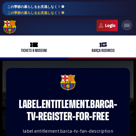
この季節の暮らしをお見逃しなく！ ⚽️
この季節の暮らしをお見逃しなく！ ⚽️
FC Barcelona club badge
ticket-full
ticket-vip
TICKETS & MUSEUM
BARÇA BUSINESS
PLUSICON
LABEL.ARIA.PLUS
FCB Barcelona badge
トップチーム
plusicon
label.aria.plus
LABEL.ENTITLEMENT.BARCA-
女子サッカー
plusicon
label.aria.plus
TV-REGISTER-FOR-FREE
バルサアカデミー
plusicon
label.aria.plus
スケジュール
バルサAtlètic
plusicon
label.aria.plus
label.entitlement.barca-tv-fan-description
10年毎