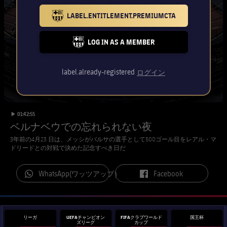
チケット
スケジュール
LABEL.ENTITLEMENT.PREMIUMCTA
PLUSICON
LABEL.ARIA.PLUS
BARCELONA BADGE GOLD
会長
plusicon
label.aria.plus
結果
チケット
トップチーム
LOG IN AS A MEMBER
plusicon
label.aria.plus
FC BARCELONA CLUB BADGE
レジェンド
プレスパス
順位表
結果
スケジュール
label.already-registered
ログイン
PLUSICON
LABEL.ARIA.PLUS
監督
Facilities
順位表
チケット
トップチーム
plusicon
label.aria.plus
label.duration
Play video
01:42:55
結果
スケジュール
ベルナベウでの忘れられない夜
PLUSICON
LABEL.ARIA.PLUS
3年前の4月23 日は、メッシがバルサの選手として500ゴール目をレアル・マ
順位表
チケット
ドリードとの対戦で決めた記念すべき日だ
トップチーム
plusicon
label.aria.plus
結果
label.aria.whatsapp
label.aria.facebook
WhatsApp(ワッツアップ）
Facebook
スケジュール
PLUSICON
LABEL.ARIA.PLUS
順位表
チケット
トップチーム
plusicon
label.aria.plus
リーガ
UEFAチャンピオン
FIFAクラブワールド
国王杯
ズリーグ
カップ