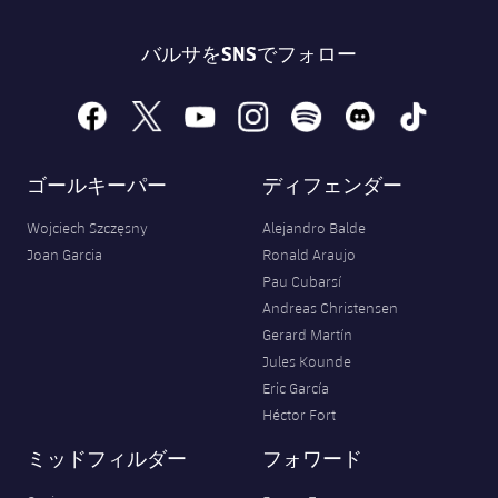
バルサをSNSでフォロー
facebook
x
youtube
instagram
spotify
discord
tiktok
ゴールキーパー
ディフェンダー
Wojciech Szczęsny
Alejandro Balde
Joan Garcia
Ronald Araujo
Pau Cubarsí
Andreas Christensen
Gerard Martín
Jules Kounde
Eric García
Héctor Fort
ミッドフィルダー
フォワード