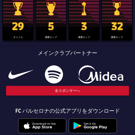
結果
スケジュール
順位表
チケット
La Liga trophy
Champions League trophy
label.aria.clubworldcup
国王杯
29
5
3
32
結果
タイトル
優勝カップ
優勝カップ
優勝カップ
順位表
メインクラブパートナー
全スポンサーへ
FC バルセロナの公式アプリをダウンロード