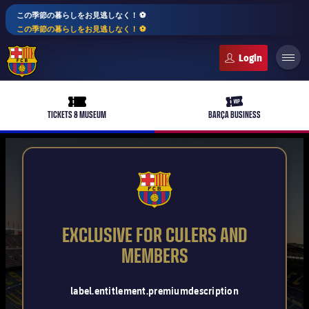
この季節の暮らしをお見逃しなく！ ⚽️
この季節の暮らしをお見逃しなく！ ⚽️
FC Barcelona club badge
ticket-full
ticket-vip
TICKETS & MUSEUM
BARÇA BUSINESS
PLUSICON
LABEL.ARIA.PLUS
FCB Barcelona badge
トップチーム
plusicon
label.aria.plus
EXCLUSIVE FOR CULERS AND
女子サッカー
MEMBERS
plusicon
label.aria.plus
バルサアカデミー
plusicon
label.aria.plus
スケジュール
バルサAtlètic
label.entitlement.premiumdescription
plusicon
label.aria.plus
10年毎