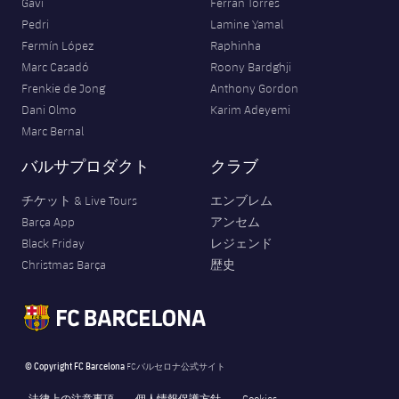
Gavi
Ferran Torres
Pedri
Lamine Yamal
Fermín López
Raphinha
Marc Casadó
Roony Bardghji
Frenkie de Jong
Anthony Gordon
Dani Olmo
Karim Adeyemi
Marc Bernal
バルサプロダクト
クラブ
チケット & Live Tours
エンブレム
Barça App
アンセム
Black Friday
レジェンド
Christmas Barça
歴史
© Copyright FC Barcelona
FCバルセロナ公式サイト
法律上の注意事項
個人情報保護方針
Cookies