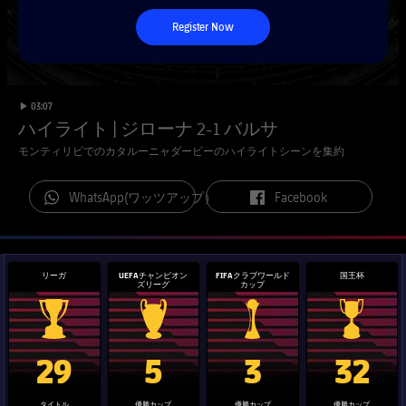
チケット
スケジュール
Register Now
PLUSICON
LABEL.ARIA.PLUS
会長
plusicon
label.aria.plus
結果
チケット
トップチーム
plusicon
label.aria.plus
レジェンド
プレスパス
順位表
label.duration
Play video
03:07
結果
スケジュール
ハイライト | ジローナ 2-1 バルサ
PLUSICON
LABEL.ARIA.PLUS
監督
Facilities
モンティリビでのカタルーニャダービーのハイライトシーンを集約
順位表
チケット
トップチーム
plusicon
label.aria.plus
label.aria.whatsapp
label.aria.facebook
WhatsApp(ワッツアップ）
Facebook
結果
スケジュール
PLUSICON
LABEL.ARIA.PLUS
順位表
チケット
トップチーム
plusicon
label.aria.plus
リーガ
UEFAチャンピオン
FIFAクラブワールド
国王杯
ズリーグ
カップ
結果
スケジュール
PLUSICON
LABEL.ARIA.PLUS
La Liga trophy
Champions League trophy
label.aria.clubworldcup
国王杯
順位表
29
5
3
32
チケット
トップチーム
plusicon
label.aria.plus
タイトル
優勝カップ
優勝カップ
優勝カップ