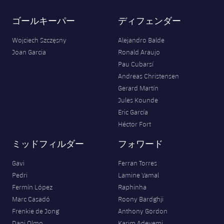
ゴールキーパー
ディフェンダー
Wojciech Szczęsny
Alejandro Balde
Joan Garcia
Ronald Araujo
Pau Cubarsí
Andreas Christensen
Gerard Martín
Jules Kounde
Eric García
Héctor Fort
ミッドフィルダー
フォワード
Gavi
Ferran Torres
Pedri
Lamine Yamal
Fermín López
Raphinha
Marc Casadó
Roony Bardghji
Frenkie de Jong
Anthony Gordon
Dani Olmo
Karim Adeyemi