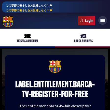
この季節の暮らしをお見逃しなく！ ⚽️
この季節の暮らしをお見逃しなく！ ⚽️
FC Barcelona club badge
ticket-full
ticket-vip
TICKETS & MUSEUM
BARÇA BUSINESS
PLUSICON
LABEL.ARIA.PLUS
FCB Barcelona badge
トップチーム
plusicon
label.aria.plus
LABEL.ENTITLEMENT.BARCA-
女子サッカー
plusicon
label.aria.plus
TV-REGISTER-FOR-FREE
バルサアカデミー
plusicon
label.aria.plus
スケジュール
バルサAtlètic
plusicon
label.aria.plus
label.entitlement.barca-tv-fan-description
10年毎