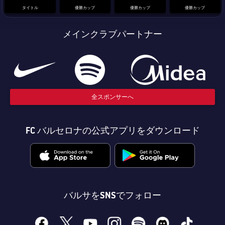
結果
スケジュール
タイトル
優勝カップ
優勝カップ
優勝カップ
順位表
チケット
メインクラブパートナー
結果
順位表
全スポンサーへ
FC バルセロナの公式アプリをダウンロード
バルサをSNSでフォロー
facebook
x
youtube
instagram
spotify
discord
tiktok