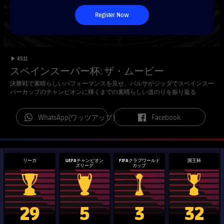
チケット
スケジュール
Register Now
PLUSICON
LABEL.ARIA.PLUS
会長
plusicon
label.aria.plus
結果
チケット
トップチーム
plusicon
label.aria.plus
レジェンド
プレスパス
順位表
label.duration
Play video
45:11
結果
スケジュール
スペインスーパー杯: ザ・ムービー
PLUSICON
LABEL.ARIA.PLUS
監督
Facilities
決勝戦で素晴らしいパフォーマンスを見せ、バルサがジッダでスペインスー
順位表
チケット
パーカップのチャンピオンに輝くまでの素晴らしい道のりを振り返る
トップチーム
plusicon
label.aria.plus
結果
label.aria.whatsapp
label.aria.facebook
WhatsApp(ワッツアップ）
Facebook
スケジュール
PLUSICON
LABEL.ARIA.PLUS
順位表
チケット
トップチーム
plusicon
label.aria.plus
リーガ
UEFAチャンピオン
FIFAクラブワールド
国王杯
ズリーグ
カップ
結果
スケジュール
PLUSICON
LABEL.ARIA.PLUS
順位表
チケット
La Liga trophy
Champions League trophy
label.aria.clubworldcup
国王杯
トップチーム
29
5
3
32
plusicon
label.aria.plus