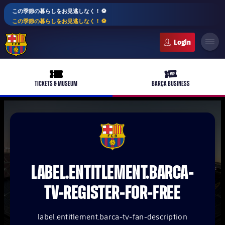
この季節の暮らしをお見逃しなく！ ⚽️
この季節の暮らしをお見逃しなく！ ⚽️
FC Barcelona club badge
ticket-full
ticket-vip
TICKETS & MUSEUM
BARÇA BUSINESS
PLUSICON
LABEL.ARIA.PLUS
FCB Barcelona badge
トップチーム
plusicon
label.aria.plus
LABEL.ENTITLEMENT.BARCA-
女子サッカー
plusicon
label.aria.plus
TV-REGISTER-FOR-FREE
バルサアカデミー
plusicon
label.aria.plus
スケジュール
バルサAtlètic
plusicon
label.aria.plus
label.entitlement.barca-tv-fan-description
10年毎