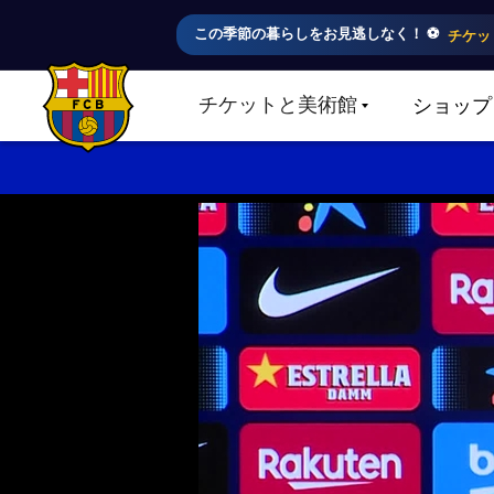
この季節の暮らしをお見逃しなく！ ⚽️
チケッ
チケットと美術館
ショップ
LABEL.SHARE.CARETDOWN
FC Barcelona club badge