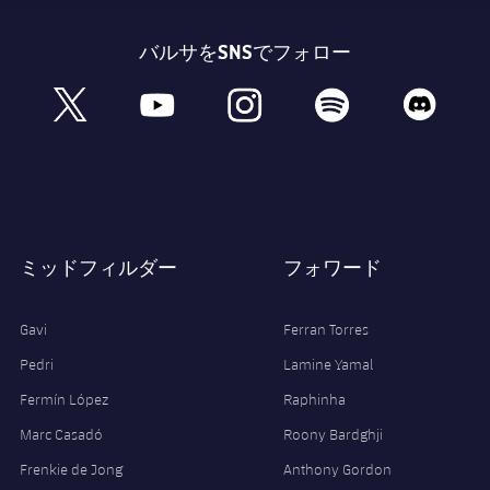
バルサをSNSでフォロー
book
x
youtube
instagram
spotify
discord
ミッドフィルダー
フォワード
Gavi
Ferran Torres
Pedri
Lamine Yamal
Fermín López
Raphinha
Marc Casadó
Roony Bardghji
Frenkie de Jong
Anthony Gordon