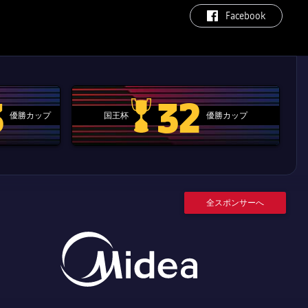
label.aria.facebook
Facebook
3
32
優勝カップ
国王杯
優勝カップ
.clubworldcup
国王杯
全スポンサーへ