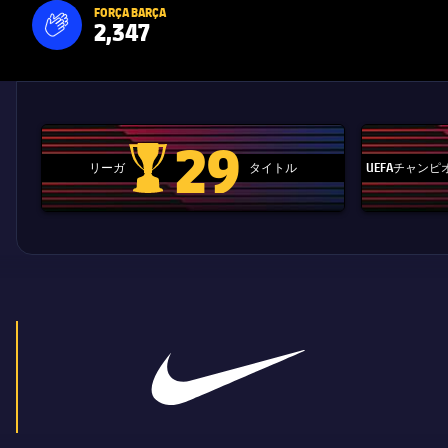
FORÇA BARÇA
2,347
label.aria.fire
Força Barça
label.aria.forcabarca
29
リーガ
タイトル
UEFAチャン
La Liga trophy