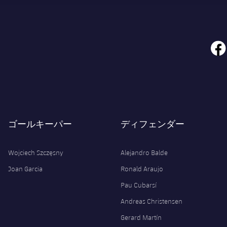
face
ゴールキーパー
ディフェンダー
Wojciech Szczęsny
Alejandro Balde
Joan Garcia
Ronald Araujo
Pau Cubarsí
Andreas Christensen
Gerard Martín