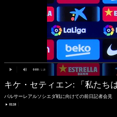
キケ・セティエン: 「私たち
バルサーレアルソシエダ戦に向けての前日記者会見
Play video
01:18