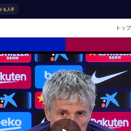
トを入手
トッ