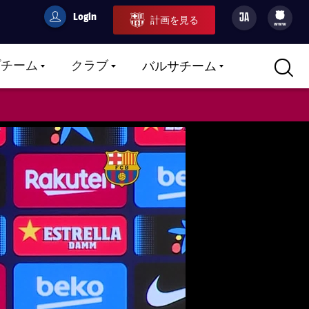
Login
JA
計画を見る
filled-badge
user
Culers
www
プチーム
クラブ
バルサチーム
LABEL.ARIA.CARETDOWN
LABEL.ARIA.CARETDOWN
LABEL.ARIA.CARETDOWN