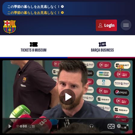
この季節の暮らしをお見逃しなく！ ⚽️
この季節の暮らしをお見逃しなく！ ⚽️
FC Barcelona club badge
ticket-full
ticket-vip
TICKETS & MUSEUM
BARÇA BUSINESS
PLUSICON
LABEL.ARIA.PLUS
トップチーム
plusicon
label.aria.plus
女子サッカー
plusicon
label.aria.plus
バルサアカデミー
plusicon
label.aria.plus
スケジュール
バルサAtlètic
plusicon
label.aria.plus
10年毎