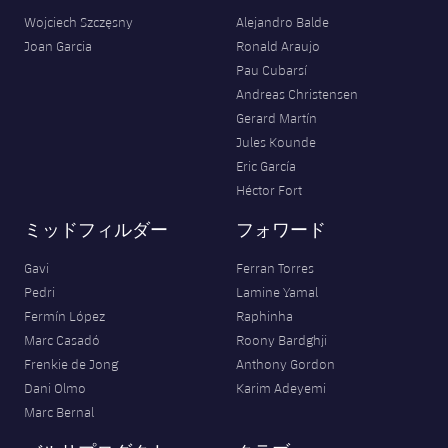
Wojciech Szczęsny
Alejandro Balde
Joan Garcia
Ronald Araujo
Pau Cubarsí
Andreas Christensen
Gerard Martín
Jules Kounde
Eric García
Héctor Fort
ミッドフィルダー
フォワード
Gavi
Ferran Torres
Pedri
Lamine Yamal
Fermín López
Raphinha
Marc Casadó
Roony Bardghji
Frenkie de Jong
Anthony Gordon
Dani Olmo
Karim Adeyemi
Marc Bernal