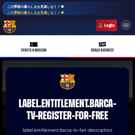
この季節の暮らしをお見逃しなく！ ⚽️
この季節の暮らしをお見逃しなく！ ⚽️
FC Barcelona club badge
ticket-full
ticket-vip
TICKETS & MUSEUM
BARÇA BUSINESS
PLUSICON
LABEL.ARIA.PLUS
FCB Barcelona badge
トップチーム
plusicon
label.aria.plus
LABEL.ENTITLEMENT.BARCA-
女子サッカー
plusicon
label.aria.plus
TV-REGISTER-FOR-FREE
バルサアカデミー
plusicon
label.aria.plus
スケジュール
バルサAtlètic
plusicon
label.aria.plus
label.entitlement.barca-tv-fan-description
10年毎