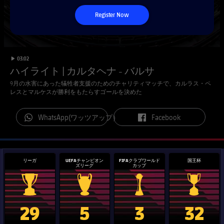
チケット
スケジュール
Register Now
PLUSICON
LABEL.ARIA.PLUS
会長
plusicon
label.aria.plus
結果
チケット
トップチーム
plusicon
label.aria.plus
レジェンド
プレスパス
順位表
label.duration
Play video
03:02
結果
スケジュール
ハイライト | カルタヘナ - バルサ
PLUSICON
LABEL.ARIA.PLUS
監督
Facilities
9月の水害にあった犠牲者支援のためのチャリティマッチで、カルラス・ペ
順位表
チケット
レスとマルケスが勝利をもたらすゴールを決めた
トップチーム
plusicon
label.aria.plus
結果
label.aria.whatsapp
label.aria.facebook
WhatsApp(ワッツアップ）
Facebook
スケジュール
PLUSICON
LABEL.ARIA.PLUS
順位表
チケット
トップチーム
plusicon
label.aria.plus
リーガ
UEFAチャンピオン
FIFAクラブワールド
国王杯
ズリーグ
カップ
結果
スケジュール
PLUSICON
LABEL.ARIA.PLUS
順位表
チケット
La Liga trophy
Champions League trophy
label.aria.clubworldcup
国王杯
トップチーム
29
5
3
32
plusicon
label.aria.plus