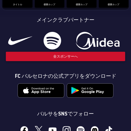
結果
スケジュール
タイトル
優勝カップ
優勝カップ
優勝カップ
順位表
チケット
メインクラブパートナー
結果
順位表
全スポンサーへ
FC バルセロナの公式アプリをダウンロード
バルサをSNSでフォロー
facebook
x
youtube
instagram
spotify
discord
tiktok