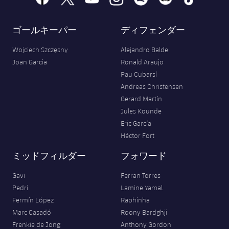
ゴールキーパー
ディフェンダー
Wojciech Szczęsny
Alejandro Balde
Joan Garcia
Ronald Araujo
Pau Cubarsí
Andreas Christensen
Gerard Martín
Jules Kounde
Eric García
Héctor Fort
ミッドフィルダー
フォワード
Gavi
Ferran Torres
Pedri
Lamine Yamal
Fermín López
Raphinha
Marc Casadó
Roony Bardghji
Frenkie de Jong
Anthony Gordon