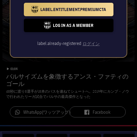
チケット
スケジュール
LABEL.ENTITLEMENT.PREMIUMCTA
PLUSICON
LABEL.ARIA.PLUS
BARCELONA BADGE GOLD
会長
plusicon
label.aria.plus
結果
チケット
トップチーム
LOG IN AS A MEMBER
plusicon
label.aria.plus
FC BARCELONA CLUB BADGE
レジェンド
プレスパス
順位表
結果
スケジュール
label.already-registered
ログイン
PLUSICON
LABEL.ARIA.PLUS
監督
Facilities
順位表
チケット
トップチーム
plusicon
label.aria.plus
label.duration
Play video
01:04
結果
スケジュール
バルサイズムを象徴するアンス・ファティの
PLUSICON
LABEL.ARIA.PLUS
ゴール
順位表
チケット
トップチーム
48秒に渡り8選手が18本のパスを連ねてシュートへ。2019年にカンプ・ノウ
plusicon
label.aria.plus
で行われたリーガ試合でバルサの最高傑作となった
結果
スケジュール
PLUSICON
LABEL.ARIA.PLUS
label.aria.whatsapp
label.aria.facebook
WhatsApp(ワッツアップ）
Facebook
順位表
チケット
トップチーム
plusicon
label.aria.plus