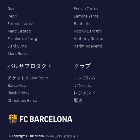
Gavi
Ferran Torres
Pedri
Lamine Yamal
Fermín López
Raphinha
Marc Casadó
Roony Bardghji
Frenkie de Jong
Anthony Gordon
Dani Olmo
Karim Adeyemi
Marc Bernal
バルサプロダクト
クラブ
チケット & Live Tours
エンブレム
Barça App
アンセム
Black Friday
レジェンド
Christmas Barça
歴史
© Copyright FC Barcelona
FCバルセロナ公式サイト