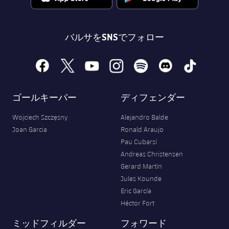
バルサをSNSでフォロー
facebook
x
youtube
instagram
spotify
discord
tiktok
ゴールキーパー
ディフェンダー
Wojciech Szczęsny
Alejandro Balde
Joan Garcia
Ronald Araujo
Pau Cubarsí
Andreas Christensen
Gerard Martín
Jules Kounde
Eric García
Héctor Fort
ミッドフィルダー
フォワード