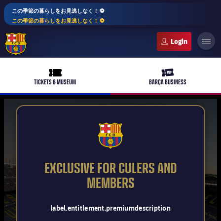
この季節の暮らしをお見逃しなく！ ⚽️
この季節の暮らしをお見逃しなく！ ⚽️
FC Barcelona club badge
ticket-full
ticket-vip
TICKETS & MUSEUM
BARÇA BUSINESS
PLUSICON
LABEL.ARIA.PLUS
FCB Barcelona badge
トップチーム
plusicon
label.aria.plus
EXCLUSIVE FOR CULERS AND
女子サッカー
MEMBERS
plusicon
label.aria.plus
バルサアカデミー
plusicon
label.aria.plus
スケジュール
バルサAtlètic
label.entitlement.premiumdescription
plusicon
label.aria.plus
10年毎