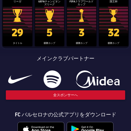
結果
スケジュール
リーガ
UEFAチャンピオン
FIFAクラブワールド
国王杯
ズリーグ
カップ
順位表
チケット
La Liga trophy
Champions League trophy
label.aria.clubworldcup
国王杯
29
5
3
32
結果
タイトル
優勝カップ
優勝カップ
優勝カップ
順位表
メインクラブパートナー
全スポンサーへ
FC バルセロナの公式アプリをダウンロード