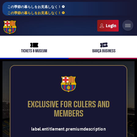
この季節の暮らしをお見逃しなく！ ⚽️
この季節の暮らしをお見逃しなく！ ⚽️
FC Barcelona club badge
ticket-full
ticket-vip
TICKETS & MUSEUM
BARÇA BUSINESS
PLUSICON
LABEL.ARIA.PLUS
FCB Barcelona badge
トップチーム
plusicon
label.aria.plus
EXCLUSIVE FOR CULERS AND
女子サッカー
MEMBERS
plusicon
label.aria.plus
バルサアカデミー
plusicon
label.aria.plus
スケジュール
バルサAtlètic
label.entitlement.premiumdescription
plusicon
label.aria.plus
10年毎