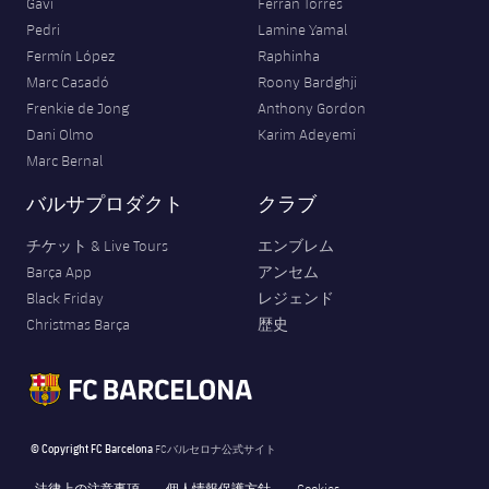
Gavi
Ferran Torres
Pedri
Lamine Yamal
Fermín López
Raphinha
Marc Casadó
Roony Bardghji
Frenkie de Jong
Anthony Gordon
Dani Olmo
Karim Adeyemi
Marc Bernal
バルサプロダクト
クラブ
チケット & Live Tours
エンブレム
Barça App
アンセム
Black Friday
レジェンド
Christmas Barça
歴史
© Copyright FC Barcelona
FCバルセロナ公式サイト
法律上の注意事項
個人情報保護方針
Cookies