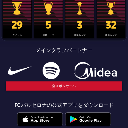
結果
スケジュール
順位表
チケット
La Liga trophy
Champions League trophy
label.aria.clubworldcup
国王杯
29
5
3
32
結果
タイトル
優勝カップ
優勝カップ
優勝カップ
順位表
メインクラブパートナー
全スポンサーへ
FC バルセロナの公式アプリをダウンロード