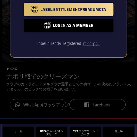
チケット
スケジュール
LABEL.ENTITLEMENT.PREMIUMCTA
PLUSICON
LABEL.ARIA.PLUS
BARCELONA BADGE GOLD
会長
plusicon
label.aria.plus
結果
チケット
トップチーム
LOG IN AS A MEMBER
plusicon
label.aria.plus
FC BARCELONA CLUB BADGE
レジェンド
プレスパス
順位表
結果
スケジュール
label.already-registered
ログイン
PLUSICON
LABEL.ARIA.PLUS
監督
Facilities
順位表
チケット
トップチーム
plusicon
label.aria.plus
label.duration
Play video
02:52
結果
スケジュール
ナポリ戦でのグリーズマン
PLUSICON
LABEL.ARIA.PLUS
クラブのカメラが、アスルグラナ選手としての初ゴールを決めたフランス人
順位表
チケット
アタッカーのピッチでの様子を追い続けた
トップチーム
plusicon
label.aria.plus
結果
label.aria.whatsapp
label.aria.facebook
WhatsApp(ワッツアップ）
Facebook
スケジュール
PLUSICON
LABEL.ARIA.PLUS
順位表
チケット
トップチーム
plusicon
label.aria.plus
リーガ
UEFAチャンピオン
FIFAクラブワールド
国王杯
ズリーグ
カップ