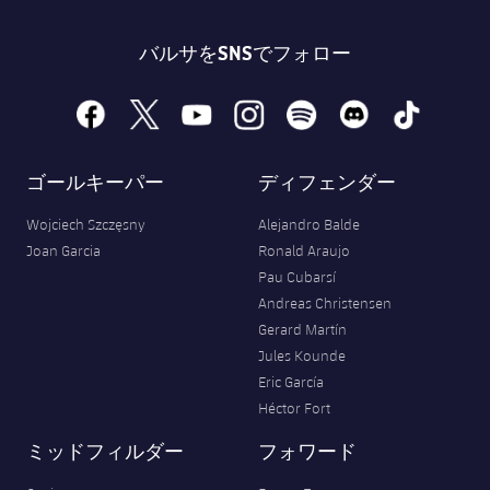
バルサをSNSでフォロー
facebook
x
youtube
instagram
spotify
discord
tiktok
ゴールキーパー
ディフェンダー
Wojciech Szczęsny
Alejandro Balde
Joan Garcia
Ronald Araujo
Pau Cubarsí
Andreas Christensen
Gerard Martín
Jules Kounde
Eric García
Héctor Fort
ミッドフィルダー
フォワード