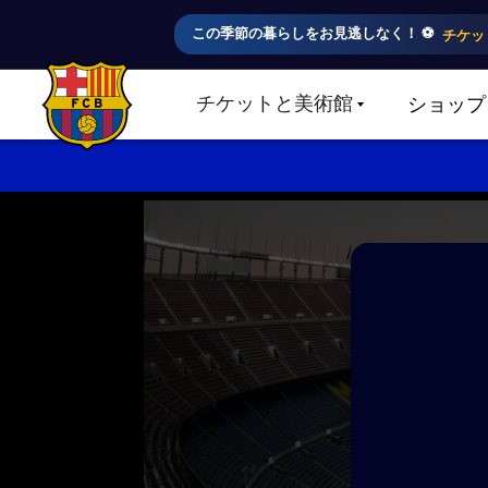
この季節の暮らしをお見逃しなく！ ⚽️
チケッ
チケットと美術館
ショップ
LABEL.SHARE.CARETDOWN
FC Barcelona club badge