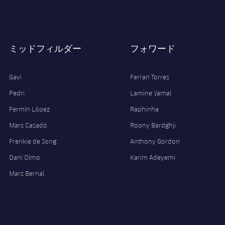
ミッドフィルダー
フォワード
Gavi
Ferran Torres
Pedri
Lamine Yamal
Fermín López
Raphinha
Marc Casadó
Roony Bardghji
Frenkie de Jong
Anthony Gordon
Dani Olmo
Karim Adeyemi
Marc Bernal