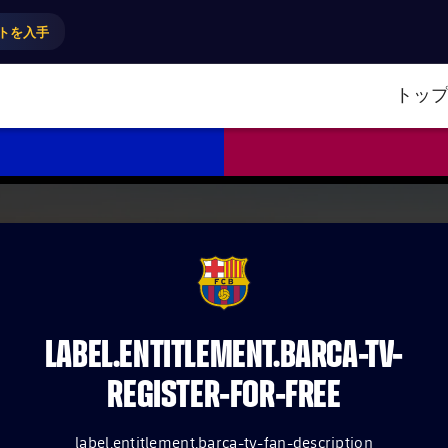
トを入手
トッ
FCB Barcelona badge
LABEL.ENTITLEMENT.BARCA-TV-
REGISTER-FOR-FREE
label.entitlement.barca-tv-fan-description