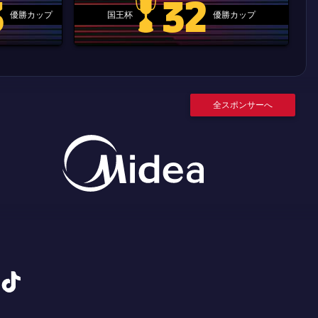
3
32
優勝カップ
国王杯
優勝カップ
.clubworldcup
国王杯
全スポンサーへ
tiktok