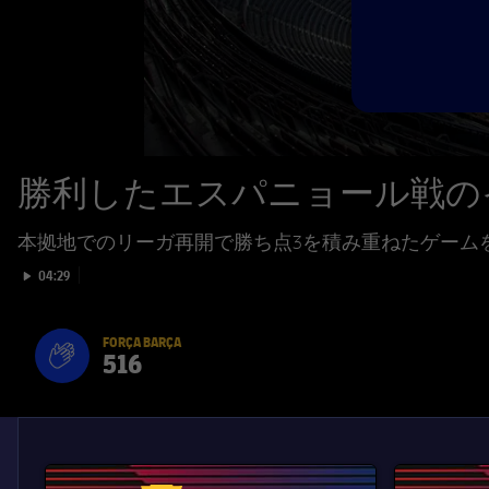
勝利したエスパニョール戦の
本拠地でのリーガ再開で勝ち点3を積み重ねたゲーム
Play video
04:29
FORÇA BARÇA
516
label.aria.fire
Força Barça
label.aria.forcabarca