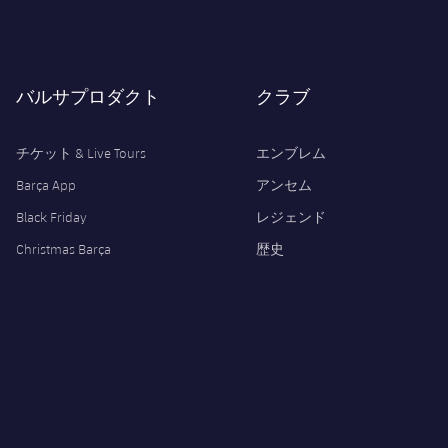
バルサプロダクト
クラブ
チケット & Live Tours
エンブレム
Barça App
アンセム
Black Friday
レジェンド
Christmas Barça
歴史