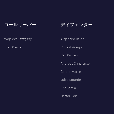
ゴールキーパー
ディフェンダー
Wojciech Szczęsny
Alejandro Balde
Joan Garcia
Ronald Araujo
Pau Cubarsí
Andreas Christensen
Gerard Martín
Jules Kounde
Eric García
Héctor Fort