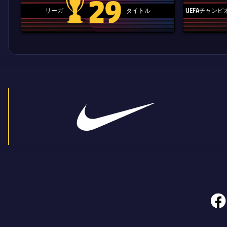
29
リーガ
タイトル
UEFAチャン
La Liga trophy
face