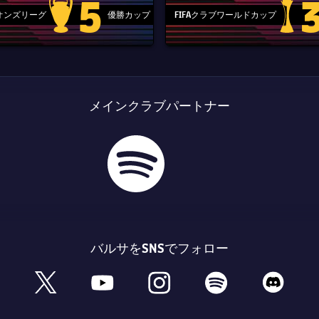
5
ピオンズリーグ
優勝カップ
FIFAクラブワールドカップ
Champions League trophy
label.aria
メインクラブパートナー
バルサをSNSでフォロー
book
x
youtube
instagram
spotify
discord