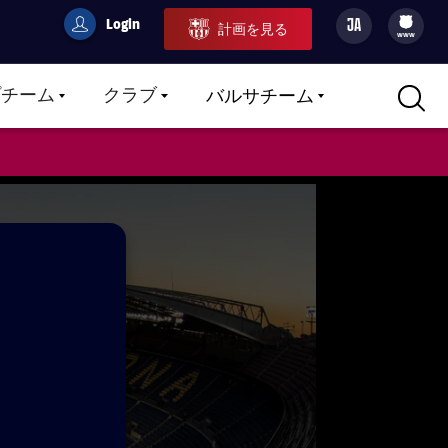
Login
JA
計画を見る
filled-badge
user
Culers
www
プチーム
クラブ
バルサチーム
LABEL.ARIA.CARETDOWN
LABEL.ARIA.CARETDOWN
LABEL.ARIA.CARETDOWN