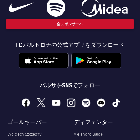
結果
スケジュール
順位表
チケット
全スポンサーへ
結果
FC バルセロナの公式アプリをダウンロード
順位表
バルサをSNSでフォロー
facebook
x
youtube
instagram
spotify
discord
tiktok
ゴールキーパー
ディフェンダー
Wojciech Szczęsny
Alejandro Balde