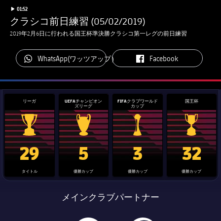
チケット
label.duration
Play video
01:52
スケジュール
クラシコ前日練習 (05/02/2019)
PLUSICON
LABEL.ARIA.PLUS
会長
plusicon
label.aria.plus
結果
2019年2月6日に行われる国王杯準決勝クラシコ第一レグの前日練習
チケット
トップチーム
plusicon
label.aria.plus
レジェンド
プレスパス
label.aria.whatsapp
順位表
label.aria.facebook
WhatsApp(ワッツアップ）
Facebook
結果
スケジュール
PLUSICON
LABEL.ARIA.PLUS
監督
Facilities
順位表
チケット
トップチーム
plusicon
label.aria.plus
リーガ
UEFAチャンピオン
FIFAクラブワールド
国王杯
ズリーグ
カップ
結果
スケジュール
PLUSICON
LABEL.ARIA.PLUS
順位表
La Liga trophy
Champions League trophy
label.aria.clubworldcup
国王杯
チケット
29
5
3
32
トップチーム
plusicon
label.aria.plus
結果
スケジュール
タイトル
優勝カップ
優勝カップ
優勝カップ
PLUSICON
LABEL.ARIA.PLUS
順位表
メインクラブパートナー
チケット
トップチーム
plusicon
label.aria.plus