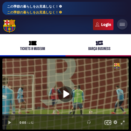
この季節の暮らしをお見逃しなく！ ⚽️
この季節の暮らしをお見逃しなく！ ⚽️
FC Barcelona club badge
ticket-full
ticket-vip
TICKETS & MUSEUM
BARÇA BUSINESS
PLUSICON
LABEL.ARIA.PLUS
トップチーム
plusicon
label.aria.plus
女子サッカー
plusicon
label.aria.plus
バルサアカデミー
plusicon
label.aria.plus
スケジュール
バルサAtlètic
plusicon
label.aria.plus
10年毎