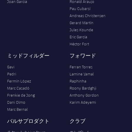
Joan Garcia
Ronald Araujo
Pau Cubarsí
Andreas Christensen
Gerard Martín
Jules Kounde
Eric García
Héctor Fort
ミッドフィルダー
フォワード
Gavi
Ferran Torres
Pedri
Lamine Yamal
Fermín López
Raphinha
Marc Casadó
Roony Bardghji
Frenkie de Jong
Anthony Gordon
Dani Olmo
Karim Adeyemi
Marc Bernal
バルサプロダクト
クラブ