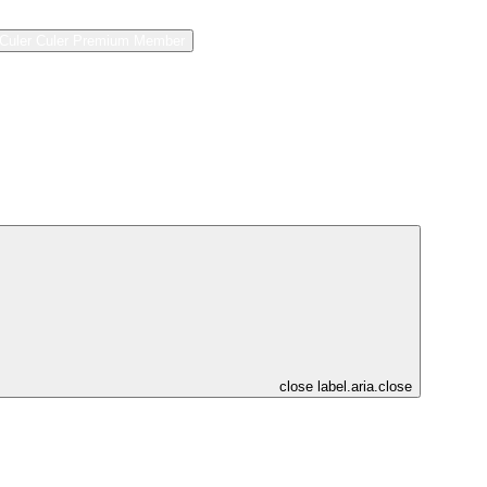
Culer
Culer Premium
Member
close
label.aria.close