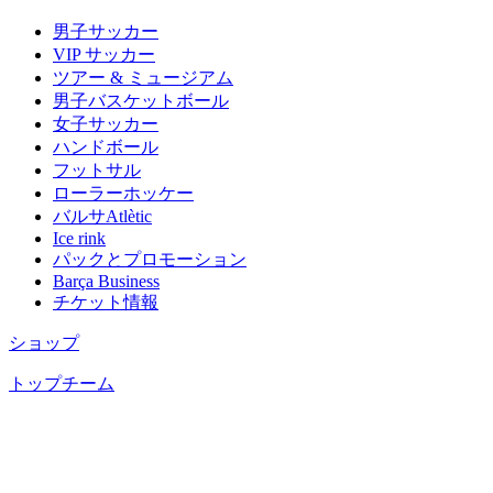
男子サッカー
VIP サッカー
ツアー & ミュージアム
男子バスケットボール
女子サッカー
ハンドボール
フットサル
ローラーホッケー
バルサAtlètic
Ice rink
パックとプロモーション
Barça Business
チケット情報
ショップ
トップチーム