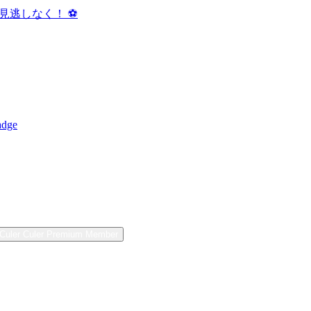
逃しなく！ ⚽️
adge
Culer
Culer Premium
Member