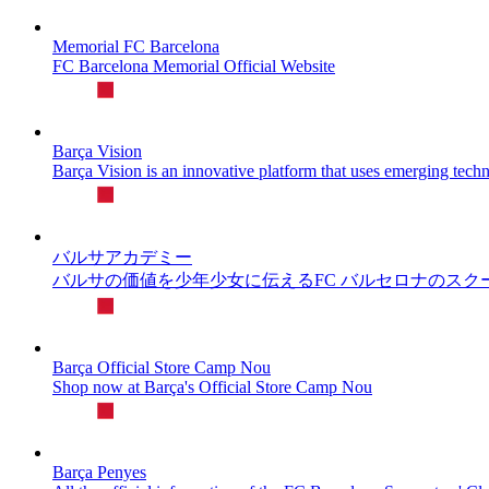
Memorial FC Barcelona
FC Barcelona Memorial Official Website
Barça Vision
Barça Vision is an innovative platform that uses emerging techno
バルサアカデミー
バルサの価値を少年少女に伝えるFC バルセロナのスク
Barça Official Store Camp Nou
Shop now at Barça's Official Store Camp Nou
Barça Penyes