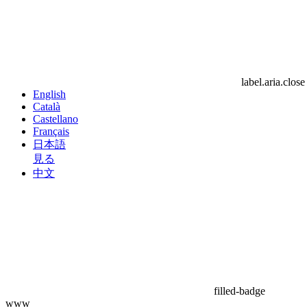
label.aria.close
English
Català
Castellano
Français
日本語
見る
中文
filled-badge
www