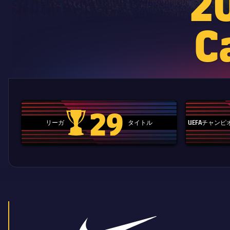
2
C
29
リーガ
タイトル
UEFAチャン
La Liga trophy