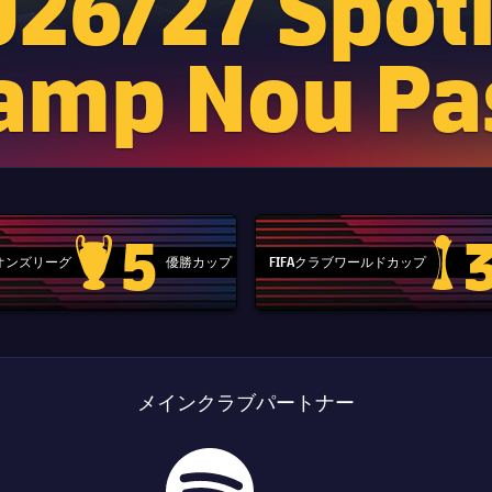
026/27 Spoti
amp Nou Pa
5
ピオンズリーグ
優勝カップ
FIFAクラブワールドカップ
Champions League trophy
label.aria
メインクラブパートナー