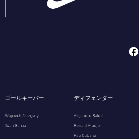
face
ゴールキーパー
ディフェンダー
Wojciech Szczęsny
Alejandro Balde
Joan Garcia
Ronald Araujo
Pau Cubarsí