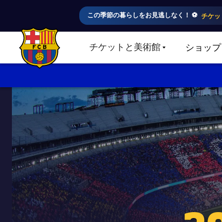
この季節の暮らしをお見逃しなく！ ⚽️
チケッ
チケットと美術館
ショップ
LABEL.SHARE.CARETDOWN
FC Barcelona club badge