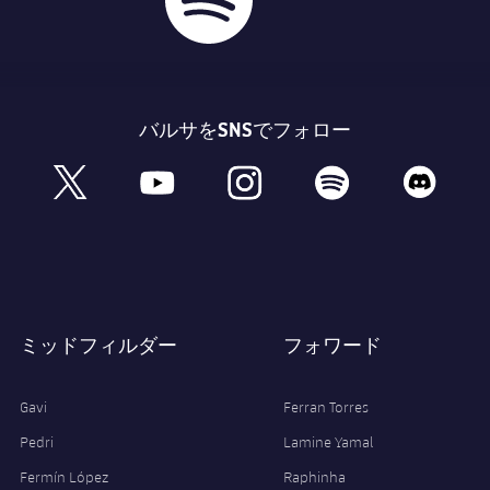
バルサをSNSでフォロー
book
x
youtube
instagram
spotify
discord
ミッドフィルダー
フォワード
Gavi
Ferran Torres
Pedri
Lamine Yamal
Fermín López
Raphinha