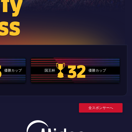
fy
ss
3
32
優勝カップ
国王杯
優勝カップ
.clubworldcup
国王杯
全スポンサーへ