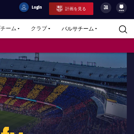
Login
JA
計画を見る
filled-badge
user
Culers
www
プチーム
クラブ
バルサチーム
LABEL.ARIA.CARETDOWN
LABEL.ARIA.CARETDOWN
LABEL.ARIA.CARETDOWN