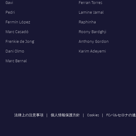
Gavi
Ferran Torres
Pedri
Lamine Yamal
Fermín López
Raphinha
Marc Casadó
Roony Bardghji
Frenkie de Jong
Anthony Gordon
Dani Olmo
Karim Adeyemi
Marc Bernal
法律上の注意事項
個人情報保護方針
Cookies
FCバルセロナの