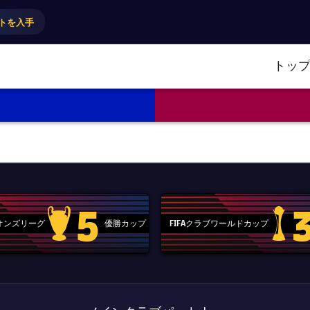
トを入手
トッ
5
ピオンズリーグ
優勝カップ
FIFAクラブワールドカップ
Champions League trophy
label.aria