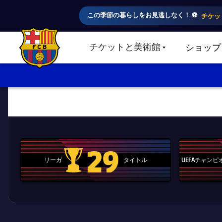
この季節の暮らしをお見逃しなく！ ⚽️
チケッ
チケットと美術館
ショップ
LABEL.SHARE.CARETDOWN
FC Barcelona club badge
29
リーガ
タイトル
UEFAチャン
La Liga trophy