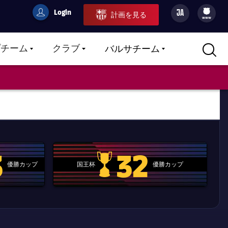
Login
JA
計画を見る
filled-badge
user
Culers
www
プチーム
クラブ
バルサチーム
LABEL.ARIA.CARETDOWN
LABEL.ARIA.CARETDOWN
LABEL.ARIA.CARETDOWN
3
32
優勝カップ
国王杯
優勝カップ
.clubworldcup
国王杯