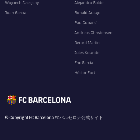
Wojciech Szczęsny
Alejandro Balde
Joan Garcia
Ronald Araujo
Pau Cubarsí
Andreas Christensen
Gerard Martín
Jules Kounde
Eric García
Héctor Fort
© Copyright FC Barcelona
FCバルセロナ公式サイト