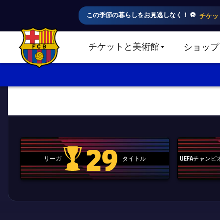
この季節の暮らしをお見逃しなく！ ⚽️
チケッ
チケットと美術館
ショップ
LABEL.SHARE.CARETDOWN
FC Barcelona club badge
29
リーガ
タイトル
UEFAチャン
La Liga trophy