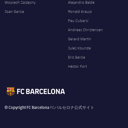
Wojciech Szczęsny
Alejandro Balde
Joan Garcia
Ronald Araujo
Pau Cubarsí
Andreas Christensen
Gerard Martín
Jules Kounde
Eric García
Héctor Fort
© Copyright FC Barcelona
FCバルセロナ公式サイト