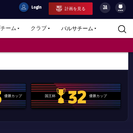
Login
JA
計画を見る
filled-badge
user
Culers
www
プチーム
クラブ
バルサチーム
LABEL.ARIA.CARETDOWN
LABEL.ARIA.CARETDOWN
LABEL.ARIA.CARETDOWN
3
32
優勝カップ
国王杯
優勝カップ
.clubworldcup
国王杯