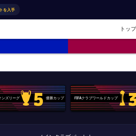
トを入手
トッ
5
ピオンズリーグ
優勝カップ
FIFAクラブワールドカップ
Champions League trophy
label.aria