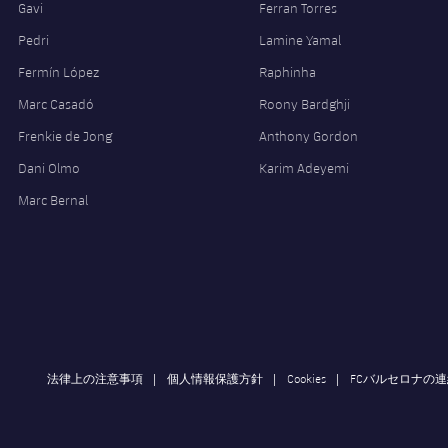
Gavi
Ferran Torres
Pedri
Lamine Yamal
Fermín López
Raphinha
Marc Casadó
Roony Bardghji
Frenkie de Jong
Anthony Gordon
Dani Olmo
Karim Adeyemi
Marc Bernal
法律上の注意事項
個人情報保護方針
Cookies
FCバルセロナの