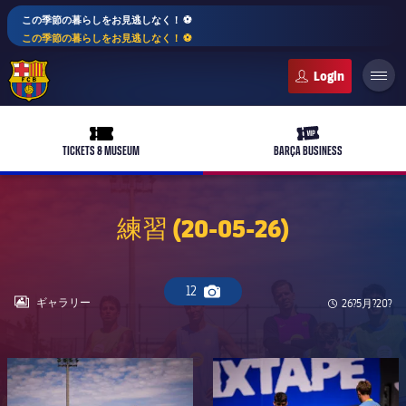
この季節の暮らしをお見逃しなく！ ⚽️
この季節の暮らしをお見逃しなく！ ⚽️
FC Barcelona club badge
ticket-full
ticket-vip
TICKETS & MUSEUM
BARÇA BUSINESS
練習 (20-05-26)
PLUSICON
LABEL.ARIA.PLUS
トップチーム
12
plusicon
label.aria.plus
Camera icon
LABEL.ARIA.GALLERY
ギャラリー
Published n
26?5月?20?
女子サッカー
plusicon
label.aria.plus
バルサアカデミー
plusicon
label.aria.plus
FC Barcelona club badge
FC Barcelona club badge
スケジュール
バルサAtlètic
plusicon
label.aria.plus
10年毎