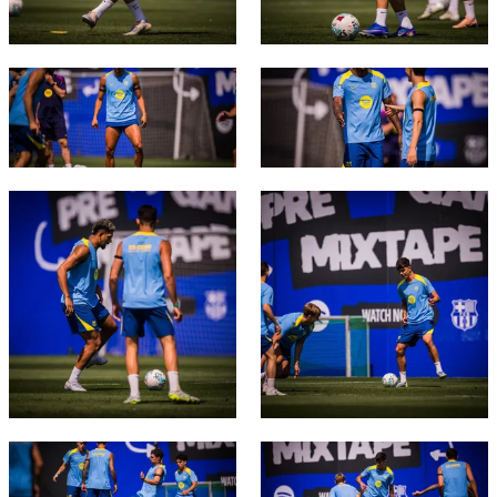
結果
スケジュール
順位表
チケット
FC Barcelona club badge
FC Barcelona club badge
結果
順位表
FC Barcelona club badge
FC Barcelona club badge
FC Barcelona club badge
FC Barcelona club badge