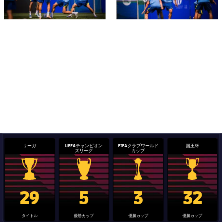
リーガ
UEFAチャンピオン
FIFAクラブワールド
国王杯
ズリーグ
カップ
La Liga trophy
Champions League trophy
label.aria.clubworldcup
国王杯
29
5
3
32
タイトル
優勝カップ
優勝カップ
優勝カップ