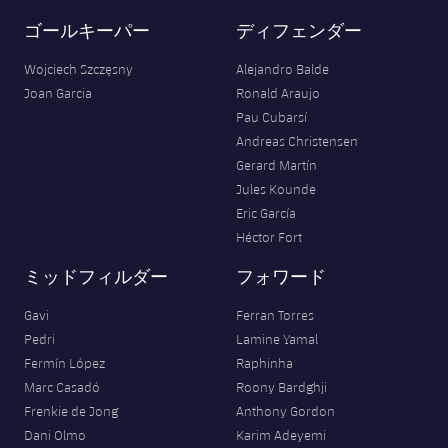
ゴールキーパー
ディフェンダー
Wojciech Szczęsny
Alejandro Balde
Joan Garcia
Ronald Araujo
Pau Cubarsí
Andreas Christensen
Gerard Martín
Jules Kounde
Eric García
Héctor Fort
ミッドフィルダー
フォワード
Gavi
Ferran Torres
Pedri
Lamine Yamal
Fermín López
Raphinha
Marc Casadó
Roony Bardghji
Frenkie de Jong
Anthony Gordon
Dani Olmo
Karim Adeyemi