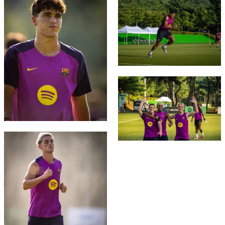
FC Barcelona club badge
FC Barcelona club badge