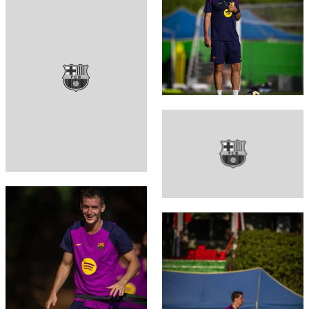
FC Barcelona club badge
FC Barcelona club badge
FC Barcelona club badge