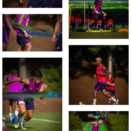
FC Barcelona club badge
FC Barcelona club badge
FC Barcelona club badge
FC Barcelona club badge