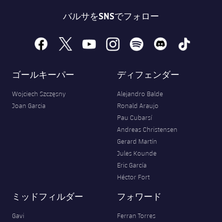
バルサをSNSでフォロー
facebook
x
youtube
instagram
spotify
discord
tiktok
ゴールキーパー
ディフェンダー
Wojciech Szczęsny
Alejandro Balde
Joan Garcia
Ronald Araujo
Pau Cubarsí
Andreas Christensen
Gerard Martín
Jules Kounde
Eric García
Héctor Fort
ミッドフィルダー
フォワード
Gavi
Ferran Torres