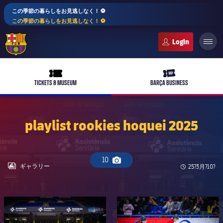
この季節の暮らしをお見逃しなく！ ⚽️
この季節の暮らしをお見逃しなく！ ⚽️
FC Barcelona club badge
ticket-full
ticket-vip
TICKETS & MUSEUM
BARÇA BUSINESS
playlist rookies hoquei 2025
PLUSICON
LABEL.ARIA.PLUS
トップチーム
10
plusicon
label.aria.plus
Camera icon
LABEL.ARIA.GALLERY
ギャラリー
Published n
25?3月?10?
女子サッカー
plusicon
label.aria.plus
バルサアカデミー
plusicon
label.aria.plus
FC Barcelona club badge
FC Barcelona club badge
スケジュール
バルサAtlètic
plusicon
label.aria.plus
10年毎