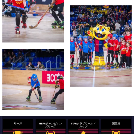
結果
スケジュール
FC Barcelona club badge
順位表
チケット
結果
順位表
FC Barcelona club badge
リーガ
UEFAチャンピオン
FIFAクラブワールド
国王杯
ズリーグ
カップ