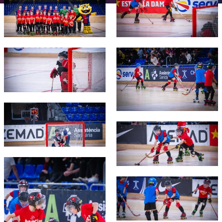
チケット
スケジュール
PLUSICON
LABEL.ARIA.PLUS
会長
plusicon
label.aria.plus
結果
チケット
トップチーム
plusicon
label.aria.plus
レジェンド
FC Barcelona club badge
FC Barcelona club badge
プレスパス
順位表
結果
スケジュール
PLUSICON
LABEL.ARIA.PLUS
監督
Facilities
順位表
チケット
トップチーム
plusicon
label.aria.plus
FC Barcelona club badge
結果
スケジュール
FC Barcelona club badge
PLUSICON
LABEL.ARIA.PLUS
順位表
チケット
トップチーム
plusicon
label.aria.plus
FC Barcelona club badge
結果
スケジュール
PLUSICON
LABEL.ARIA.PLUS
FC Barcelona club badge
順位表
チケット
トップチーム
plusicon
label.aria.plus