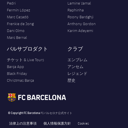
Pedri
Lamine Yamal
Fermín López
Raphinha
Marc Casadó
Roony Bardghji
Frenkie de Jong
Anthony Gordon
Dani Olmo
Karim Adeyemi
Marc Bernal
バルサプロダクト
クラブ
チケット & Live Tours
エンブレム
Barça App
アンセム
Black Friday
レジェンド
Christmas Barça
歴史
© Copyright FC Barcelona
FCバルセロナ公式サイト
法律上の注意事項
個人情報保護方針
Cookies