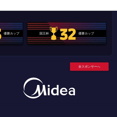
3
32
優勝カップ
国王杯
優勝カップ
.clubworldcup
国王杯
全スポンサーへ