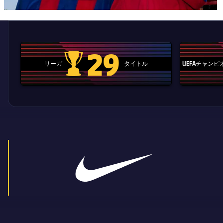
29
リーガ
タイトル
UEFAチャン
La Liga trophy