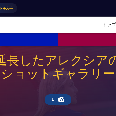
トを入手
トッ
延長したアレクシア
ショットギャラリー
11
Camera icon