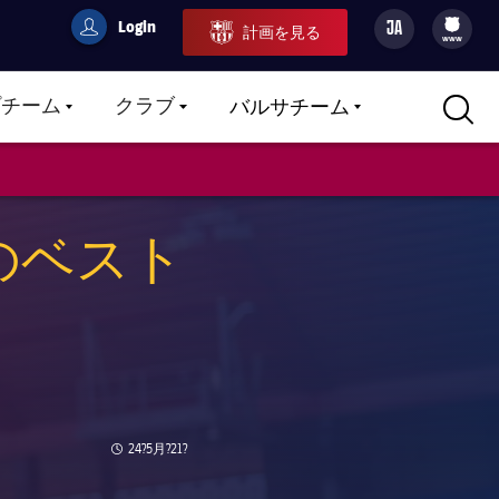
Login
JA
計画を見る
filled-badge
user
Culers
www
プチーム
クラブ
バルサチーム
LABEL.ARIA.CARETDOWN
LABEL.ARIA.CARETDOWN
LABEL.ARIA.CARETDOWN
のベスト
Published news
24?5月?21?