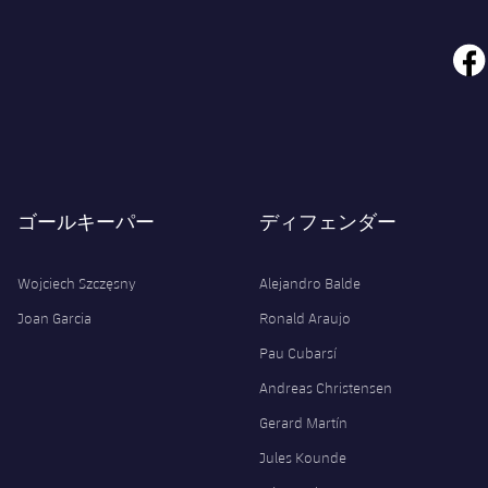
face
ゴールキーパー
ディフェンダー
Wojciech Szczęsny
Alejandro Balde
Joan Garcia
Ronald Araujo
Pau Cubarsí
Andreas Christensen
Gerard Martín
Jules Kounde