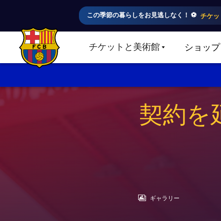
この季節の暮らしをお見逃しなく！ ⚽️
チケッ
チケットと美術館
ショップ
LABEL.SHARE.CARETDOWN
FC Barcelona club badge
契約を
LABEL.ARIA.GALLERY
ギャラリー