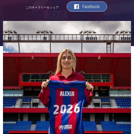
label.aria.facebook
Facebook
このギャラリーをシェア
FC Barcelona club badge