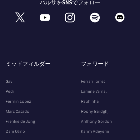
バルサをSNSでフォロー
book
x
youtube
instagram
spotify
discord
ミッドフィルダー
フォワード
Gavi
Ferran Torres
Pedri
Lamine Yamal
Fermín López
Raphinha
Marc Casadó
Roony Bardghji
Frenkie de Jong
Anthony Gordon
Dani Olmo
Karim Adeyemi