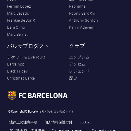
Fermín López
Raphinha
Marc Casadó
Roony Bardghji
Frenkie de Jong
Anthony Gordon
Dani Olmo
Karim Adeyemi
Marc Bernal
バルサプロダクト
クラブ
チケット & Live Tours
エンブレム
Barça App
アンセム
Black Friday
レジェンド
Christmas Barça
歴史
© Copyright FC Barcelona
FCバルセロナ公式サイト
法律上の注意事項
個人情報保護方針
Cookies
FCバルセロナの連絡先
Consent management
Consent choices