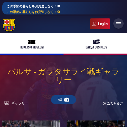
この季節の暮らしをお見逃しなく！ ⚽️
この季節の暮らしをお見逃しなく！ ⚽️
FC Barcelona club badge
ticket-full
ticket-vip
TICKETS & MUSEUM
BARÇA BUSINESS
バルサ - ガラタサライ戦ギャラ
リー
PLUSICON
LABEL.ARIA.PLUS
トップチーム
plusicon
label.aria.plus
30
Camera icon
女子サッカー
LABEL.ARIA.GALLERY
ギャラリー
Published n
22?3月?10?
plusicon
label.aria.plus
バルサアカデミー
plusicon
label.aria.plus
スケジュール
バルサAtlètic
plusicon
label.aria.plus
FC Barcelona club badge
FC Barcelona club badge
10年毎