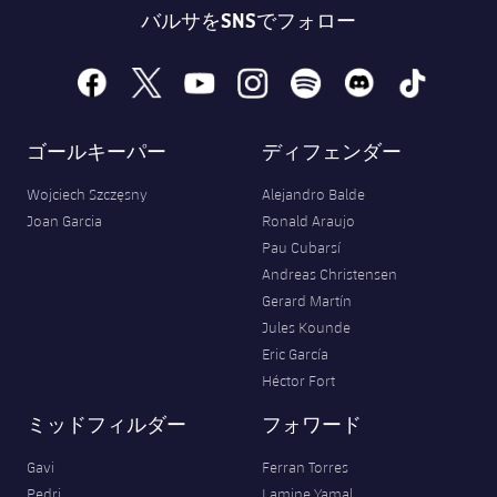
バルサをSNSでフォロー
facebook
x
youtube
instagram
spotify
discord
tiktok
ゴールキーパー
ディフェンダー
Wojciech Szczęsny
Alejandro Balde
Joan Garcia
Ronald Araujo
Pau Cubarsí
Andreas Christensen
Gerard Martín
Jules Kounde
Eric García
Héctor Fort
ミッドフィルダー
フォワード
Gavi
Ferran Torres
Pedri
Lamine Yamal