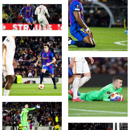
結果
スケジュール
FC Barcelona club badge
順位表
チケット
結果
FC Barcelona club badge
順位表
FC Barcelona club badge
FC Barcelona club badge
FC Barcelona club badge