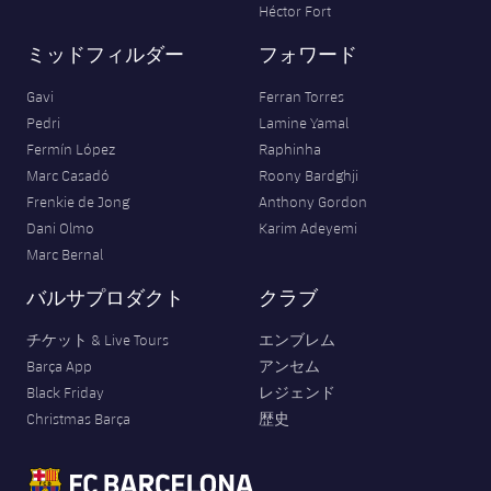
Héctor Fort
ミッドフィルダー
フォワード
Gavi
Ferran Torres
Pedri
Lamine Yamal
Fermín López
Raphinha
Marc Casadó
Roony Bardghji
Frenkie de Jong
Anthony Gordon
Dani Olmo
Karim Adeyemi
Marc Bernal
バルサプロダクト
クラブ
チケット & Live Tours
エンブレム
Barça App
アンセム
Black Friday
レジェンド
Christmas Barça
歴史