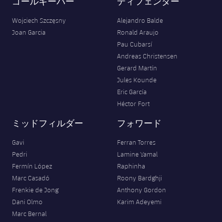
ゴールキーパー
ディフェンダー
Wojciech Szczęsny
Alejandro Balde
Joan Garcia
Ronald Araujo
Pau Cubarsí
Andreas Christensen
Gerard Martín
Jules Kounde
Eric García
Héctor Fort
ミッドフィルダー
フォワード
Gavi
Ferran Torres
Pedri
Lamine Yamal
Fermín López
Raphinha
Marc Casadó
Roony Bardghji
Frenkie de Jong
Anthony Gordon
Dani Olmo
Karim Adeyemi
Marc Bernal