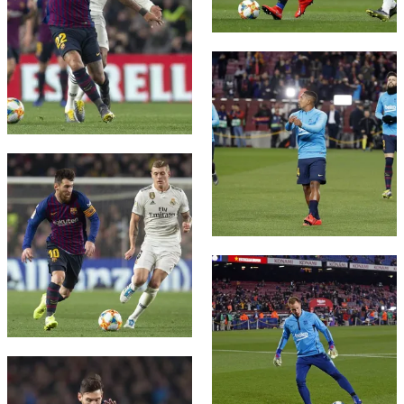
FC Barcelona club badge
FC Barcelona club badge
FC Barcelona club badge
FC Barcelona club badge