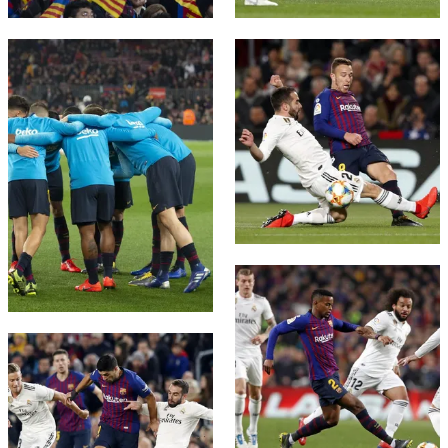
FC Barcelona club badge
FC Barcelona club badge
FC Barcelona club badge
FC Barcelona club badge