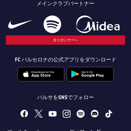
メインクラブパートナー
全スポンサーへ
FC バルセロナの公式アプリをダウンロード
バルサをSNSでフォロー
facebook
x
youtube
instagram
spotify
discord
tiktok