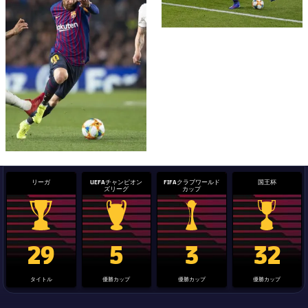
リーガ
UEFAチャンピオン
FIFAクラブワールド
国王杯
ズリーグ
カップ
La Liga trophy
Champions League trophy
label.aria.clubworldcup
国王杯
29
5
3
32
タイトル
優勝カップ
優勝カップ
優勝カップ