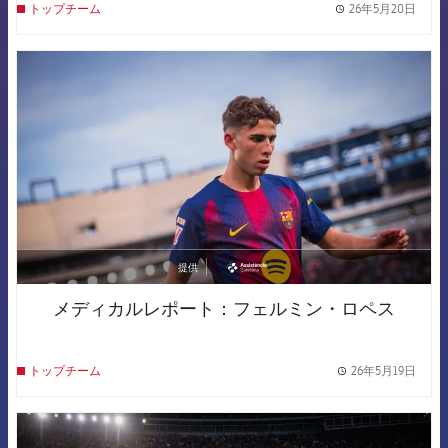
26年5月20日
トップチーム
label.
FCB Barcelona badge
提供
asistencia
メディカルレポート：フェルミン・ロペス
26年5月19日
トップチーム
label.
FCB Barcelona badge