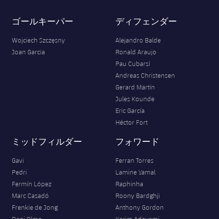
ゴールキーパー
ディフェンダー
Wojciech Szczęsny
Alejandro Balde
Joan Garcia
Ronald Araujo
Pau Cubarsí
Andreas Christensen
Gerard Martín
Jules Kounde
Eric García
Héctor Fort
ミッドフィルダー
フォワード
Gavi
Ferran Torres
Pedri
Lamine Yamal
Fermín López
Raphinha
Marc Casadó
Roony Bardghji
Frenkie de Jong
Anthony Gordon
Dani Olmo
Karim Adeyemi