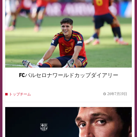
FCバルセロナワールドカップダイアリー
26年7月19日
トップチーム
label.
FCB Barcelona badge