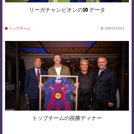
リーガチャンピオンの10 データ
26年5月26日
トップチーム
label.
FCB Barcelona badge
トップチームの祝勝ディナー