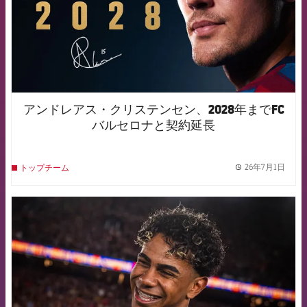
アンドレアス・クリステンセン、2028年までFC
バルセロナと契約延長
26年7月1日
トップチーム
label.
FCB Barcelona badge