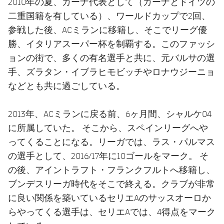
2010年の夏、ガーナ代表として（ガーナとドイツの
二重国籍を有している）、ワールドカップで2回、
参戦した後、ACミランに移籍し、そこでリーグ優
勝、イタリアスーパー杯を制覇する。このファッシ
ョンの街で、多くの有名選手と共に、元バルサの選
手、ズラタン・イブラヒモビッチやロナウジーニョ
などとも共に過ごしている。
2013年、ACミランに戻る前、6ヶ月間、シャルケ04
に所属していた。 そこから、スペインリーグへや
ってくることになる。リーガでは、ラス・パルマス
の選手として、2016/17年に10ゴールをマーク。 そ
の後、アイントラフト・フランクフルトへ移籍し、
ブンデスリーガ時代をそこで終える。クラブが非常
に良い関係を築いているセリエAのサッスオーロか
らやってくる選手は、セリエAでは、4得点をマーク