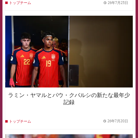
26年7月23日
トップチーム
label.
FCB Barcelona badge
ラミン・ヤマルとパウ・クバルシの新たな最年少
記録
26年7月20日
トップチーム
label.
FCB Barcelona badge