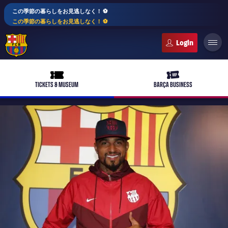
この季節の暮らしをお見逃しなく！ ⚽️
この季節の暮らしをお見逃しなく！ ⚽️
FC Barcelona club badge
ticket-full
ticket-vip
TICKETS & MUSEUM
BARÇA BUSINESS
PLUSICON
LABEL.ARIA.PLUS
トップチーム
plusicon
label.aria.plus
女子サッカー
plusicon
label.aria.plus
バルサアカデミー
plusicon
label.aria.plus
スケジュール
バルサAtlètic
plusicon
label.aria.plus
10年毎