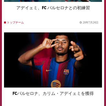
アデイェミ、FC バルセロナとの初練習
26年7月24日
トップチーム
label.
FCB Barcelona badge
FCバルセロナ、カリム・アデイェミを獲得