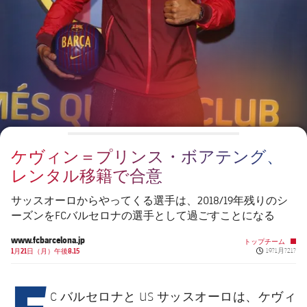
チケット
スケジュール
PLUSICON
LABEL.ARIA.PLUS
会長
plusicon
label.aria.plus
結果
チケット
トップチーム
plusicon
label.aria.plus
レジェンド
プレスパス
順位表
結果
スケジュール
PLUSICON
LABEL.ARIA.PLUS
監督
Facilities
順位表
チケット
トップチーム
plusicon
label.aria.plus
ケヴィン＝プリンス・ボアテング、
結果
スケジュール
レンタル移籍で合意
PLUSICON
LABEL.ARIA.PLUS
順位表
チケット
サッスオーロからやってくる選手は、2018/19年残りのシ
トップチーム
plusicon
label.aria.plus
ーズンをFCバルセロナの選手として過ごすことになる
結果
スケジュール
www.fcbarcelona.jp
トップチーム
PLUSICON
LABEL.ARIA.PLUS
Published ne
1月21日（月）午後8.15
19?1月?21?
F
順位表
チケット
トップチーム
plusicon
label.aria.plus
ケヴィ
C バルセロナと US サッスオーロは、