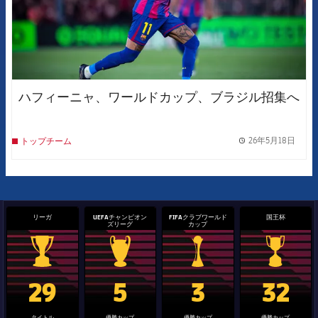
ハフィーニャ、ワールドカップ、ブラジル招集へ
26年5月18日
トップチーム
label.
リーガ
UEFAチャンピオン
FIFAクラブワールド
国王杯
ズリーグ
カップ
La Liga trophy
Champions League trophy
label.aria.clubworldcup
国王杯
29
5
3
32
タイトル
優勝カップ
優勝カップ
優勝カップ