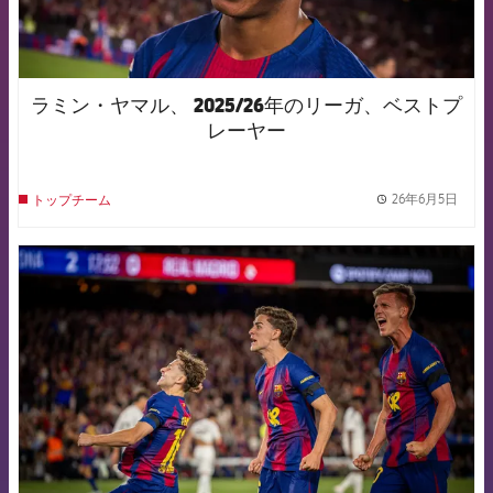
ラミン・ヤマル、 2025/26年のリーガ、ベストプ
レーヤー
26年6月5日
トップチーム
label.
FCB Barcelona badge