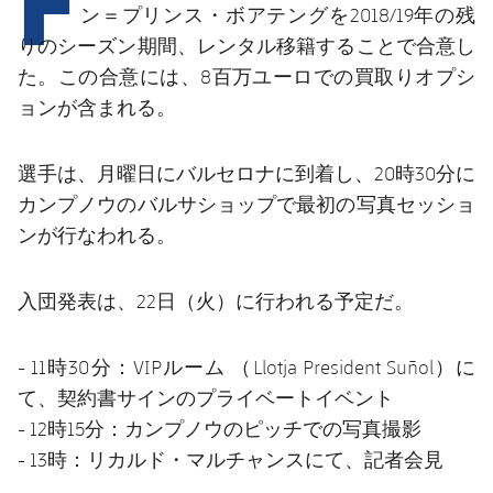
結果
スケジュール
ン＝プリンス・ボアテング
を2018/19年の残
りのシーズン期間、レンタル移籍することで合意し
順位表
チケット
た。この合意には、8百万ユーロでの買取りオプシ
ョンが含まれる。
結果
選手は、月曜日にバルセロナに到着し、20時30分に
順位表
カンプノウのバルサショップで最初の写真セッショ
ンが行なわれる。
入団発表は、22日（火）に行われる予定だ。
- 11時30分：VIPルーム （Llotja President Suñol）に
て、契約書サインのプライベートイベント
- 12時15分：カンプノウのピッチでの写真撮影
- 13時：リカルド・マルチャンスにて、記者会見