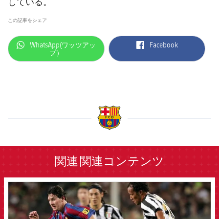
している。
この記事をシェア
label.aria.whatsapp
label.aria.facebook
WhatsApp(ワッツアッ
Facebook
プ）
label.aria.barcelona
関連
関連コンテンツ
FCB Barcelona badge