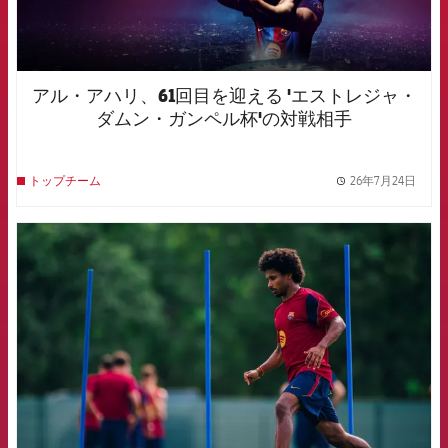
アル・アハリ、61回目を迎える 'エストレジャ・
ダムン・ガンペル杯'の対戦相手
26年7月24日
トップチーム
label.
FCB Barcelona badge