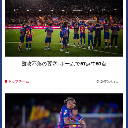
難攻不落の要塞: ホームで57点中57点
26年5月19日
トップチーム
label.
FCB Barcelona badge