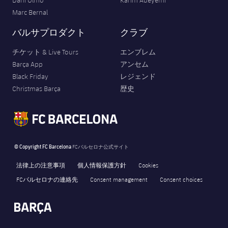
Marc Bernal
バルサプロダクト
クラブ
チケット & Live Tours
エンブレム
Barça App
アンセム
Black Friday
レジェンド
Christmas Barça
歴史
© Copyright FC Barcelona
FCバルセロナ公式サイト
法律上の注意事項
個人情報保護方針
Cookies
FCバルセロナの連絡先
Consent management
Consent choices
FORÇA BARÇA
1,467
label.aria.fire
Força Barça
label.aria.forcabarca