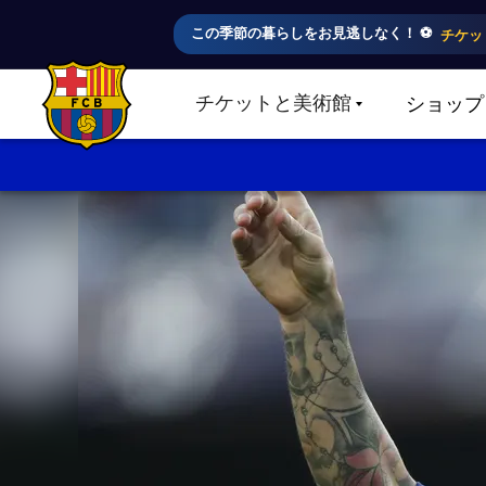
この季節の暮らしをお見逃しなく！ ⚽️
チケッ
チケットと美術館
ショップ
LABEL.SHARE.CARETDOWN
FC Barcelona club badge