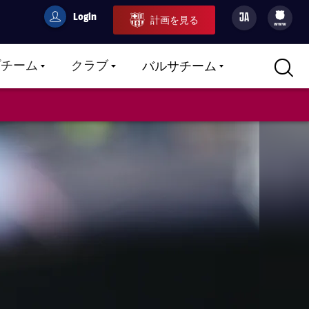
Login
JA
計画を見る
filled-badge
user
Culers
www
プチーム
クラブ
バルサチーム
LABEL.ARIA.CARETDOWN
LABEL.ARIA.CARETDOWN
LABEL.ARIA.CARETDOWN