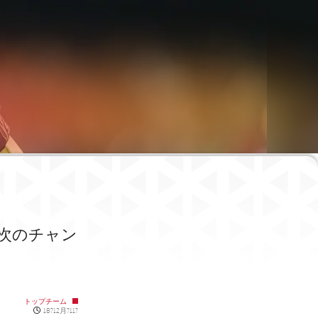
が次のチャン
トップチーム
Published news
18?12月?11?