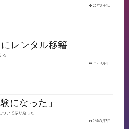
26年8月4日
label.share.
スにレンタル移籍
する
26年8月4日
label.share.
経験になった」
について振り返った
26年8月3日
label.share.