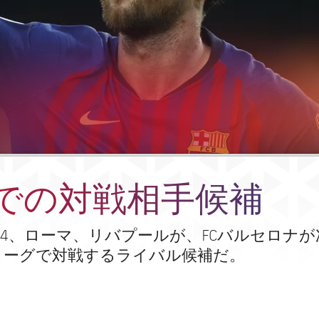
強での対戦相手候補
04、ローマ、リバプールが、FCバルセロナ
リーグで対戦するライバル候補だ。