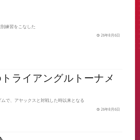
個別練習をこなした
26年8月6日
label.share.
てのトライアングルトーナメ
ダムで、アヤックスと対戦した時以来となる
26年8月6日
label.share.