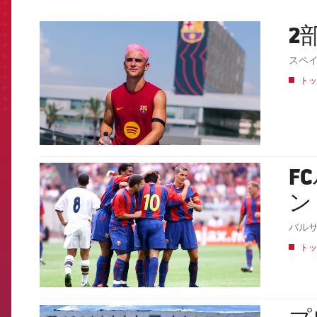
2
FCB Barcelona badge
スペ
トッ
F
FCB Barcelona badge
ン
バル
トッ
FCB Barcelona badge