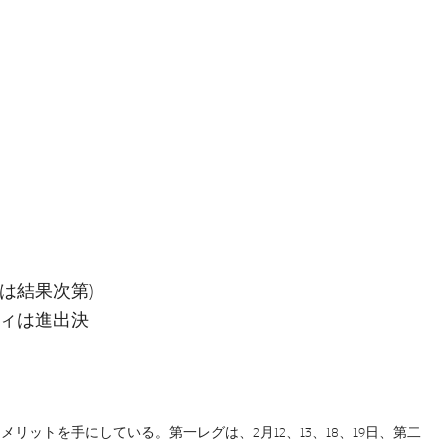
は結果次第)
ティは進出決
ットを手にしている。第一レグは、2月12、13、18、19日、第二