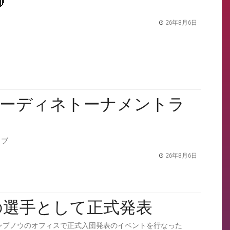

26年8月6日
label.share.
でウーディネトーナメントラ
イブ
26年8月6日
label.share.
の選手として正式発表
 カンプノウのオフィスで正式入団発表のイベントを行なった