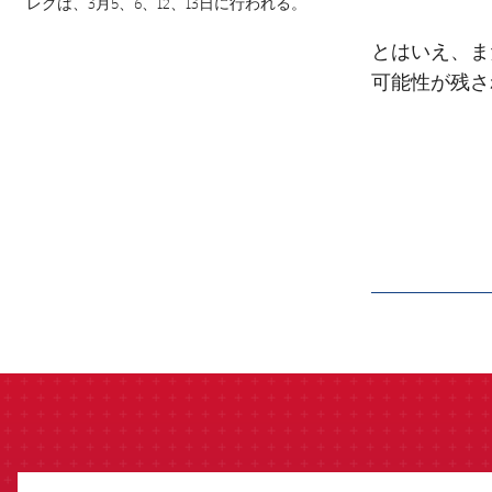
レグは、3月5、6、12、13日に行われる。
とはいえ、ま
可能性が残さ
label.aria.barcelon