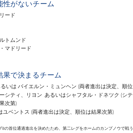
能性がないチーム
リード
ルトムンド
・マドリード
結果で決まるチーム
バイエルン・ミュンヘン
るいは
(両者進出は決定、順位
ーシティ、リヨン
シャフタル・ドネツク
あるいは
(シ
果次第)
ユベントス
は
(両者進出は決定、順位は結果次第)
Bの首位通過進出を決めたため、第二レグをホームのカンプノウで戦うメリ