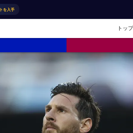
トを入手
トッ