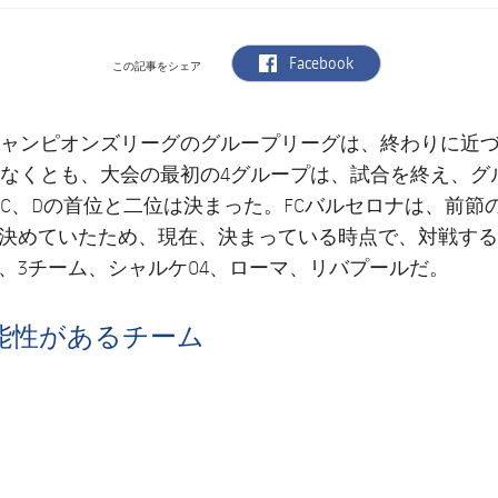
label.aria.facebook
Facebook
この記事をシェア
ャンピオンズリーグのグループリーグは、終わりに近
なくとも、大会の最初の4グループは、試合を終え、グ
C、Dの首位と二位は決まった。FCバルセロナは、前節
決めていたため、現在、決まっている時点で、対戦する
、3チーム、シャルケ04、ローマ、リバプールだ。
能性があるチーム