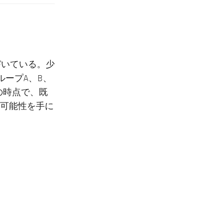
づいている。少
ループA、B、
の時点で、既
可能性を手に