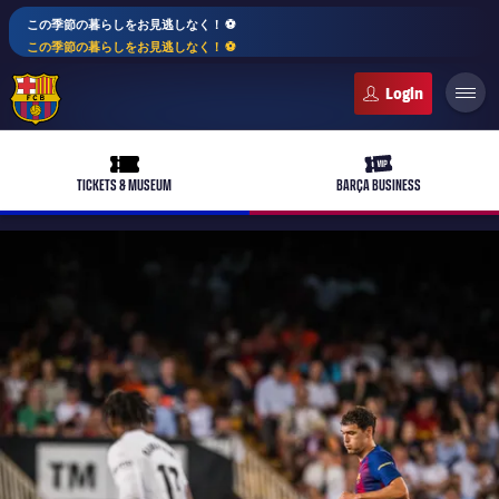
この季節の暮らしをお見逃しなく！ ⚽️
この季節の暮らしをお見逃しなく！ ⚽️
FC Barcelona club badge
ticket-full
ticket-vip
TICKETS & MUSEUM
BARÇA BUSINESS
PLUSICON
LABEL.ARIA.PLUS
トップチーム
plusicon
label.aria.plus
女子サッカー
plusicon
label.aria.plus
バルサアカデミー
plusicon
label.aria.plus
スケジュール
バルサAtlètic
plusicon
label.aria.plus
10年毎