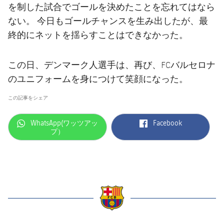
を制した試合でゴールを決めたことを忘れてはなら
ない。 今日もゴールチャンスを生み出したが、最
終的にネットを揺らすことはできなかった。
この日、デンマーク人選手は、再び、FCバルセロナ
のユニフォームを身につけて笑顔になった。
この記事をシェア
label.aria.whatsapp
label.aria.facebook
WhatsApp(ワッツアッ
Facebook
プ）
label.aria.barcelona