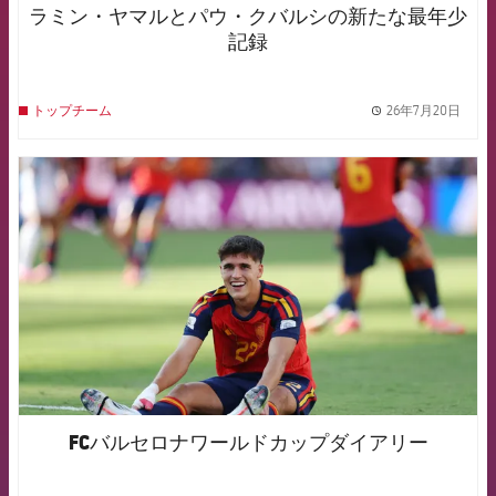
ラミン・ヤマルとパウ・クバルシの新たな最年少
記録
26年7月20日
トップチーム
label.
FCB Barcelona badge
FCバルセロナワールドカップダイアリー