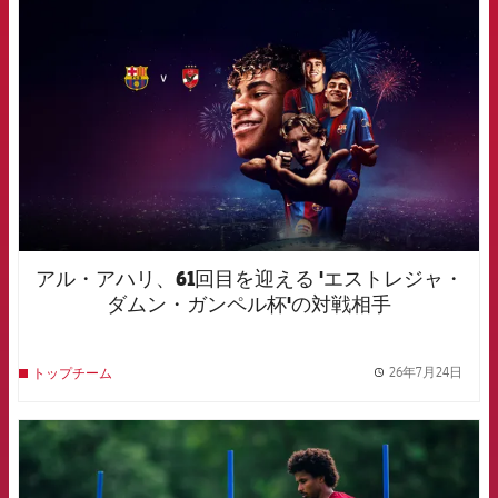
FCB Barcelona badge
アル・アハリ、61回目を迎える 'エストレジャ・
ダムン・ガンペル杯'の対戦相手
26年7月24日
トップチーム
label.
FCB Barcelona badge