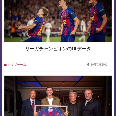
リーガチャンピオンの10 データ
26年5月26日
トップチーム
label.
FCB Barcelona badge