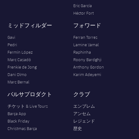
Eric García
Héctor Fort
ミッドフィルダー
フォワード
Gavi
Ferran Torres
Pedri
Lamine Yamal
Fermín López
Raphinha
Marc Casadó
Roony Bardghji
Frenkie de Jong
Anthony Gordon
Dani Olmo
Karim Adeyemi
Marc Bernal
バルサプロダクト
クラブ
チケット & Live Tours
エンブレム
Barça App
アンセム
Black Friday
レジェンド
Christmas Barça
歴史