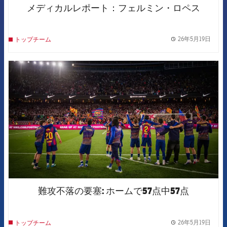
メディカルレポート：フェルミン・ロペス
26年5月19日
トップチーム
label.
FCB Barcelona badge
難攻不落の要塞: ホームで57点中57点
26年5月19日
トップチーム
label.