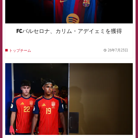
FCバルセロナ、カリム・アデイェミを獲得
26年7月23日
トップチーム
label.
FCB Barcelona badge