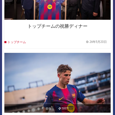
トップチームの祝勝ディナー
26年5月20日
トップチーム
label.
FCB Barcelona badge
提供
asistencia