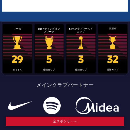
リーガ
UEFAチャンピオン
FIFAクラブワールド
国王杯
ズリーグ
カップ
La Liga trophy
Champions League trophy
label.aria.clubworldcup
国王杯
29
5
3
32
タイトル
優勝カップ
優勝カップ
優勝カップ
メインクラブパートナー
全スポンサーへ