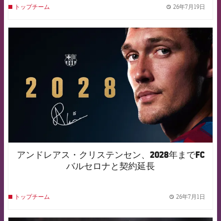
26年7月19日
トップチーム
label.
FCB Barcelona badge
アンドレアス・クリステンセン、2028年までFC
バルセロナと契約延長
26年7月1日
トップチーム
label.