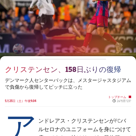
チケット
スケジュール
PLUSICON
LABEL.ARIA.PLUS
会長
plusicon
label.aria.plus
結果
チケット
トップチーム
plusicon
label.aria.plus
レジェンド
プレスパス
順位表
結果
スケジュール
PLUSICON
LABEL.ARIA.PLUS
監督
Facilities
順位表
チケット
トップチーム
plusicon
label.aria.plus
クリステンセン、158日ぶりの復帰
結果
スケジュール
PLUSICON
LABEL.ARIA.PLUS
デンマーク人センターバックは、メスタージャスタジアム
順位表
で負傷から復帰してピッチに立った
チケット
トップチーム
plusicon
label.aria.plus
トップチーム
Published ne
5月23日（土）午後9.04
26?5月?23?
結果
スケジュール
ア
PLUSICON
LABEL.ARIA.PLUS
順位表
ンドレアス・クリステンセンがFCバ
チケット
トップチーム
plusicon
label.aria.plus
ルセロナのユニフォームを身につけて