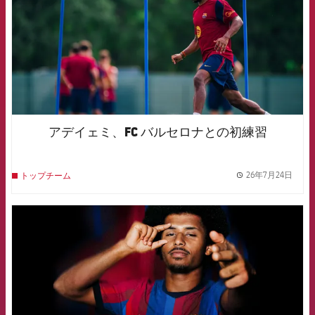
アデイェミ、FC バルセロナとの初練習
26年7月24日
トップチーム
label.
FCB Barcelona badge