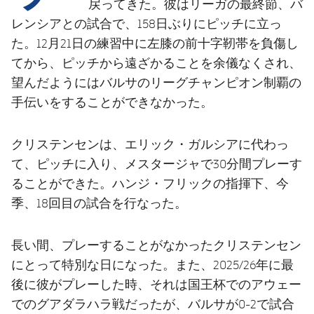
結果
戻ってきた。彼はリーガの最終節、バ
スケジュール
レンシアとの試合で、158日ぶりにピッチに立っ
順位表
チケット
た。12月21日の練習中に左膝の前十字靭帯を負傷し
てから、ピッチから遠ざかることを余儀なくされ、
結果
望んだようにはバルサのリーグチャンピオン制覇の
手伝いをすることができなかった。
順位表
クリステンセンは、エリック・ガルシアに代わっ
て、ピッチに入り、メスタージャで30分間プレーす
ることができた。ハンジ・フリックの指揮下、今
季、18回目の試合を行なった。
長い間、プレーすることがなかったクリステンセン
にとって特別な日になった。また、2025/26年に最
後に彼がプレーした時、それは国王杯でのアウェー
でのグアダラハラ戦だったが、バルサが0-2で試合