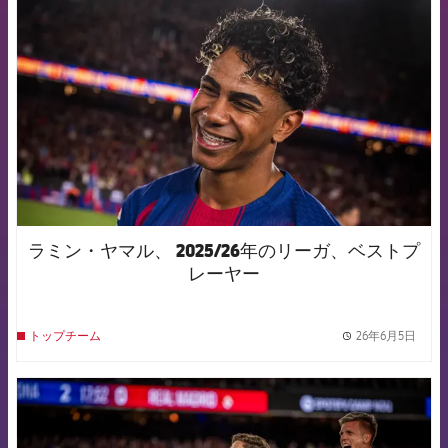
FCB Barcelona badge
ラミン・ヤマル、 2025/26年のリーガ、ベストプ
レーヤー
26年6月5日
トップチーム
label.
FCB Barcelona badge