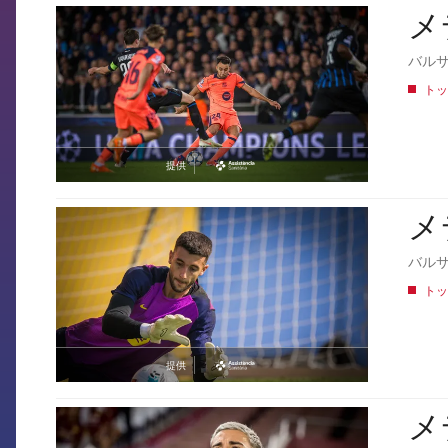
メ
FCB Barcelona badge
バルサ
トッ
提供
asistencia
メ
FCB Barcelona badge
バルサ
トッ
提供
asistencia
メ
FCB Barcelona badge