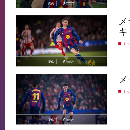
提供
asistencia
メ
FCB Barcelona badge
キ
トッ
提供
asistencia
メ
FCB Barcelona badge
トッ
提供
asistencia