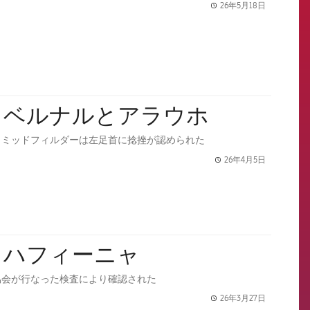
26年5月18日
label.share.
：ベルナルとアラウホ
、ミッドフィルダーは左足首に捻挫が認められた
26年4月5日
label.share.
：ハフィーニャ
協会が行なった検査により確認された
26年3月27日
label.share.