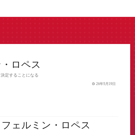
ン・ロペス
て決定することになる
26年5月19日
label.share.
：フェルミン・ロペス