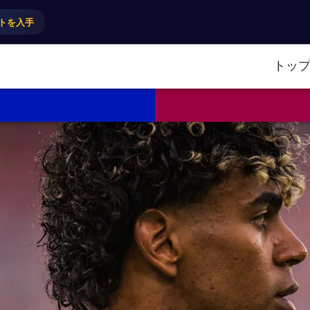
トを入手
トッ