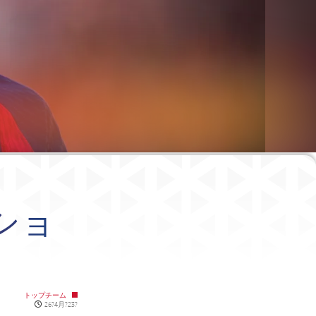
ショ
トップチーム
Published news
26?4月?23?