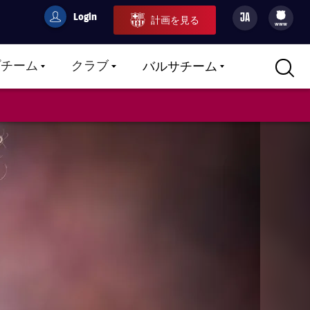
Login
JA
計画を見る
filled-badge
user
Culers
www
プチーム
クラブ
バルサチーム
LABEL.ARIA.CARETDOWN
LABEL.ARIA.CARETDOWN
LABEL.ARIA.CARETDOWN