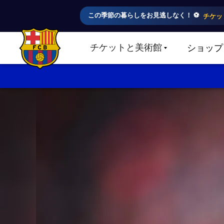
この季節の暮らしをお見逃しなく！ ⚽️
チケッ
チケットと美術館
ショップ
LABEL.SHARE.CARETDOWN
FC Barcelona club badge