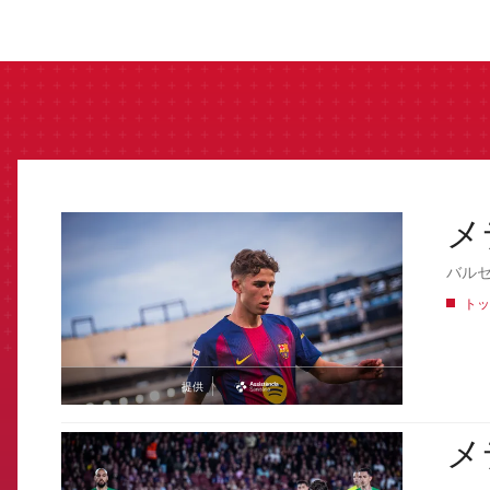
label.aria.barcelon
メ
FCB Barcelona badge
バル
トッ
提供
asistencia
メ
FCB Barcelona badge