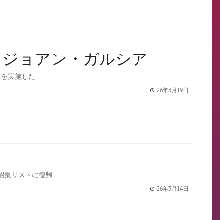
：ジョアン・ガルシア
査を実施した
26年3月19日
label.share.
招集リストに復帰
26年3月14日
label.share.