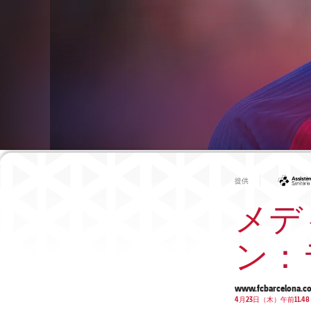
提供
メデ
ン：
www.fcbarcelona.c
4月23日（木）午前11.48