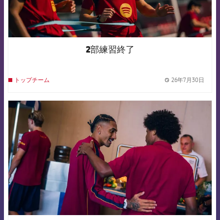
2部練習終了
26年7月30日
トップチーム
label.
FCB Barcelona badge