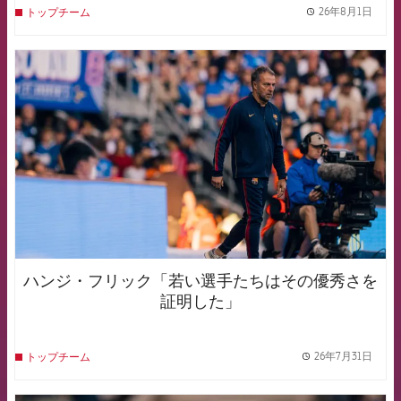
26年8月1日
トップチーム
label.
FCB Barcelona badge
ハンジ・フリック「若い選手たちはその優秀さを
証明した」
26年7月31日
トップチーム
label.