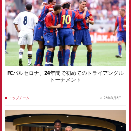
FCB Barcelona badge
FCバルセロナ、24年間で初めてのトライアングル
トーナメント
26年8月6日
トップチーム
label.
FCB Barcelona badge