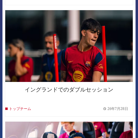
FCB Barcelona badge
イングランドでのダブルセッション
26年7月28日
トップチーム
label.
FCB Barcelona badge