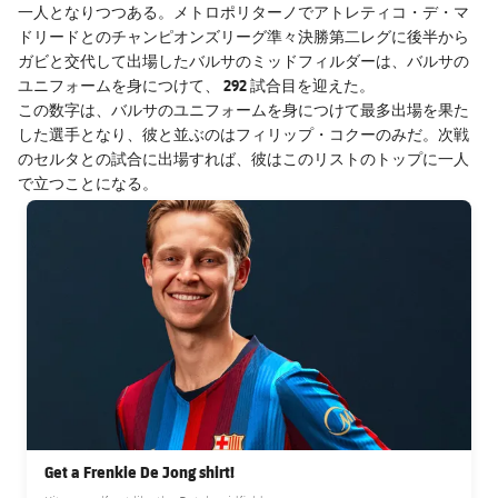
結果
スケジュール
一人となりつつある。メトロポリターノでアトレティコ・デ・マ
ドリードとのチャンピオンズリーグ準々決勝第二レグに後半から
順位表
ガビと交代して出場したバルサのミッドフィルダーは、バルサの
チケット
292 試合目を迎えた。
ユニフォームを身につけて、
バルサのユニフォームを身につけて最多出場を果た
この数字は、
結果
した選手
となり、彼と並ぶのはフィリップ・コクーのみだ。次戦
のセルタとの試合に出場すれば、彼はこのリストのトップに一人
順位表
で立つことになる。
FC Barcelona club badge
Get a Frenkie De Jong shirt!