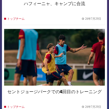
ハフィーニャ、キャンプに合流
26年7月29日
トップチーム
label.
FCB Barcelona badge
セントジョージパークでの4回目のトレーニング
26年7月29日
トップチーム
label.