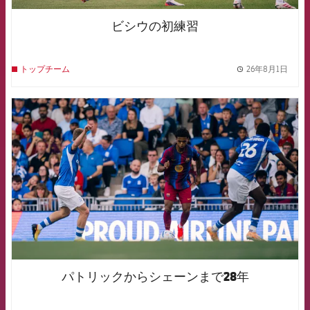
ビシウの初練習
26年8月1日
トップチーム
label.
FCB Barcelona badge
パトリックからシェーンまで28年