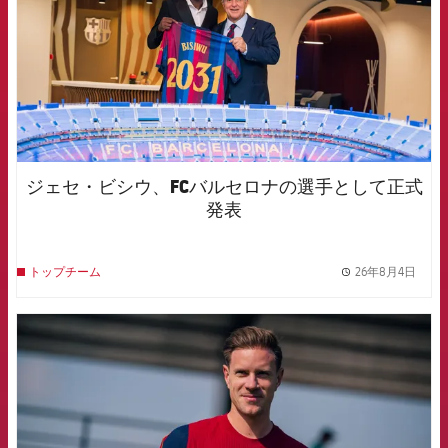
ジェセ・ビシウ、FCバルセロナの選手として正式
発表
26年8月4日
トップチーム
label.
FCB Barcelona badge