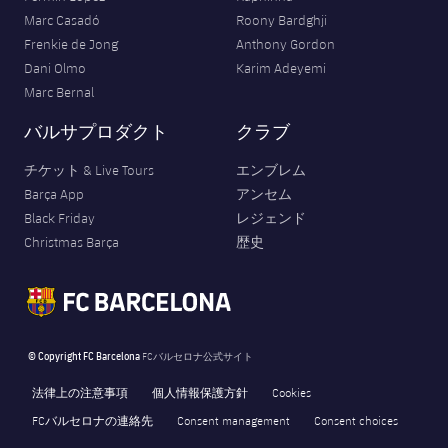
Marc Casadó
Roony Bardghji
Frenkie de Jong
Anthony Gordon
Dani Olmo
Karim Adeyemi
Marc Bernal
バルサプロダクト
クラブ
チケット & Live Tours
エンブレム
Barça App
アンセム
Black Friday
レジェンド
Christmas Barça
歴史
© Copyright FC Barcelona
FCバルセロナ公式サイト
法律上の注意事項
個人情報保護方針
Cookies
FCバルセロナの連絡先
Consent management
Consent choices