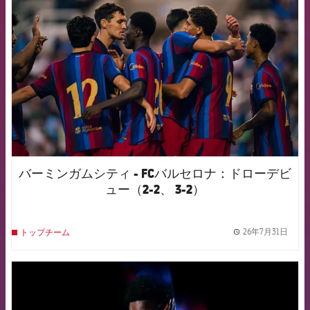
FCB Barcelona badge
バーミンガムシティ - FCバルセロナ：ドローデビ
ュー（2-2、 3-2）
26年7月31日
トップチーム
label.
FCB Barcelona badge