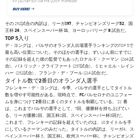
Kit yourself out like the Dutch midfielder
BUY HERE!
PUBLISHED NEWS
リーガ197、チャンピオンズリーグ
52、国
その 292試合の内訳は、
王杯
24、スペインスーパー杯
11、ヨーロッパリーグ
8 試合だ。
TOP 5入り
デ・ヨングは、バルサのオランダ人出場選手ランキングのTOP 5で
最も高い位置についた。そのほかの選手は、ずいぶん前にすでに
ロナルド・クーマン
その記録を超えた彼の監督でもあった
(264 試
パトリック・クライファート
ミヒャエル・レイシ
合)、
(257試合)、
ハー
フランク・デ・ブール
(252試合) 、
(214 試合)だ。
タイトル数で2番目のオランダ人選手
フレンキー・デ・ヨングは、今季、バルサの選手としてタイトル
FCバルセロナのユニフォー
数を増やす可能性がある。現時点で、
ムを身につけて2番目に多くのタイトルを制覇
している。‘21’ 番
は、これまでバルサの選手として、7回、優勝杯を持ち上げてい
る。リーガ優勝2回、国王杯2回、スペインスーパー杯3回だ。
これまで、フレンキーの記録を超えていたのは、10タイトルを手
にしているクーマンのみだった。タイトルの内訳は、リーガ4、ス
ペインスーパー杯 3、国王杯1、欧州スーパー杯1、チャンピオンズ