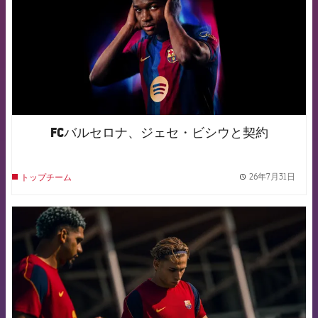
FCバルセロナ、ジェセ・ビシウと契約
26年7月31日
トップチーム
label.
FCB Barcelona badge