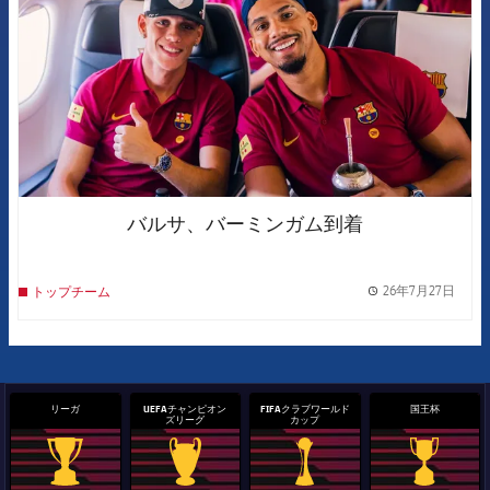
バルサ、バーミンガム到着
26年7月27日
トップチーム
label.
リーガ
UEFAチャンピオン
FIFAクラブワールド
国王杯
ズリーグ
カップ