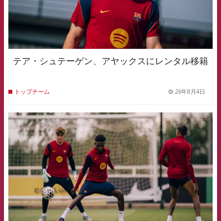
テア・シュテーゲン、アヤックスにレンタル移籍
26年8月4日
トップチーム
label.
FCB Barcelona badge