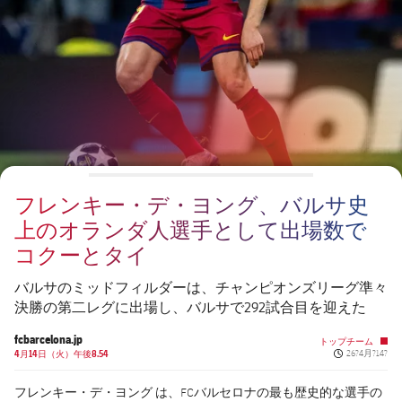
チケット
スケジュール
PLUSICON
LABEL.ARIA.PLUS
会長
plusicon
label.aria.plus
結果
チケット
トップチーム
plusicon
label.aria.plus
レジェンド
プレスパス
順位表
結果
スケジュール
PLUSICON
LABEL.ARIA.PLUS
監督
Facilities
順位表
チケット
トップチーム
plusicon
label.aria.plus
フレンキー・デ・ヨング、バルサ史
結果
スケジュール
上のオランダ人選手として出場数で
PLUSICON
LABEL.ARIA.PLUS
コクーとタイ
順位表
チケット
トップチーム
plusicon
label.aria.plus
バルサのミッドフィルダーは、チャンピオンズリーグ準々
結果
決勝の第二レグに出場し、バルサで292試合目を迎えた
スケジュール
PLUSICON
LABEL.ARIA.PLUS
fcbarcelona.jp
トップチーム
順位表
Published ne
4月14日（火）午後8.54
26?4月?14?
チケット
トップチーム
plusicon
label.aria.plus
フレンキー・デ・ヨング
は、FCバルセロナの最も歴史的な選手の