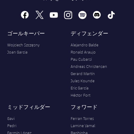
facebook
x
youtube
instagram
spotify
discord
tiktok
ゴールキーパー
ディフェンダー
Wojciech Szczęsny
Alejandro Balde
Joan Garcia
Ronald Araujo
Pau Cubarsí
Andreas Christensen
Gerard Martín
Jules Kounde
Eric García
Héctor Fort
ミッドフィルダー
フォワード
Gavi
Ferran Torres
Pedri
Lamine Yamal
Fermín López
Raphinha