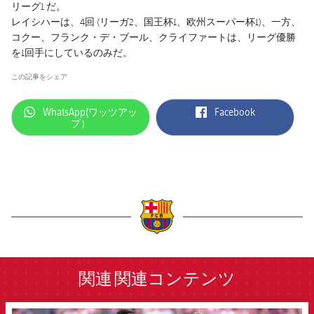
リーグ1 だ。
レイシハーは、4回 (リーガ2、国王杯1、欧州スーパー杯1)、一方、
コクー、フランク・デ・ブール、クライファートは、リーグ優勝
を1回手にしているのみだ。
この記事をシェア
label.aria.whatsapp
label.aria.facebook
WhatsApp(ワッツアッ
Facebook
プ）
label.aria.barcelona
関連
関連コンテンツ