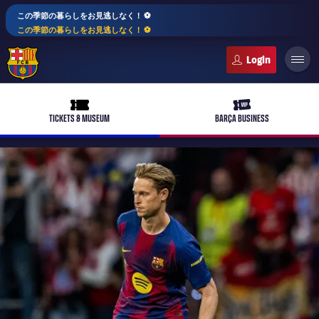
この季節の暮らしをお見逃しなく！ ⚽️
この季節の暮らしをお見逃しなく！ ⚽️
FC Barcelona club badge
ticket-full
ticket-vip
TICKETS & MUSEUM
BARÇA BUSINESS
PLUSICON
LABEL.ARIA.PLUS
トップチーム
plusicon
label.aria.plus
女子サッカー
plusicon
label.aria.plus
バルサアカデミー
plusicon
label.aria.plus
スケジュール
バルサAtlètic
plusicon
label.aria.plus
10年毎