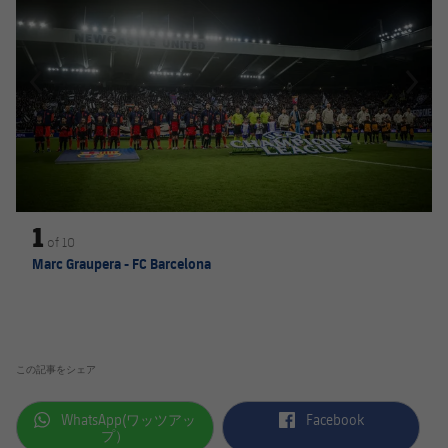
1
of
10
Marc Graupera - FC Barcelona
この記事をシェア
label.aria.whatsapp
label.aria.facebook
WhatsApp(ワッツアッ
Facebook
プ）