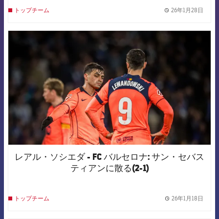
26年1月28日
トップチーム
label.
FCB Barcelona badge
レアル・ソシエダ - FC バルセロナ: サン・セバス
ティアンに散る(2-1)
26年1月18日
トップチーム
label.