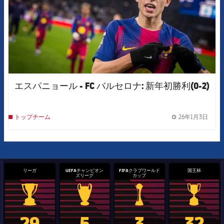
エスパニョール - FC バルセロナ: 新年初勝利(0-2)
26年1月3日
トップチーム
label.
リーガ
UEFAチャンピオン
FIFAクラブワールド
国王杯
ズリーグ
カップ
La Liga trophy
Champions League trophy
label.aria.clubworldcup
国王杯
29
5
3
32