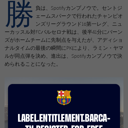
勝
結果
スケジュール
負は、Spotifyカンプノウで。セントジ
順位表
ェームスパークで行われたチャンピオ
チケット
ンズリーグラウンド16第一レグ、ニュ
結果
ーカッスル対FCバルセロナ戦は、後半41分にバーン
ズがホームチームに先制点を与えたが、アディショ
順位表
ナルタイムの最後の瞬間にPKにより、ラミン・ヤマ
ルが同点弾を決め、進出は、Spotifyカンプノウで決
められることになった。
FCB Barcelona badge
LABEL.ENTITLEMENT.BARCA-