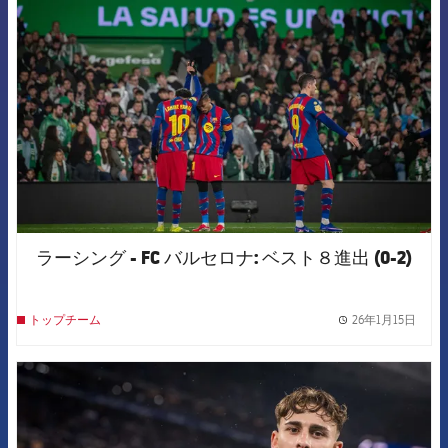
FCB Barcelona badge
ラーシング - FC バルセロナ: ベスト８進出 (0-2)
26年1月15日
トップチーム
label.
FCB Barcelona badge