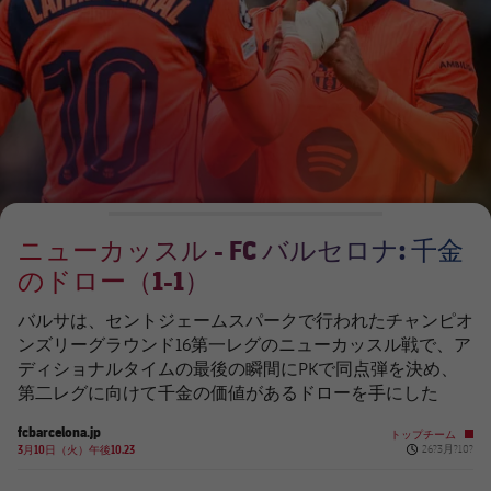
チケット
スケジュール
PLUSICON
LABEL.ARIA.PLUS
会長
plusicon
label.aria.plus
結果
チケット
トップチーム
plusicon
label.aria.plus
レジェンド
プレスパス
順位表
結果
スケジュール
PLUSICON
LABEL.ARIA.PLUS
監督
Facilities
順位表
チケット
トップチーム
plusicon
label.aria.plus
ニューカッスル - FC バルセロナ: 千金
結果
スケジュール
のドロー（1-1）
PLUSICON
LABEL.ARIA.PLUS
順位表
チケット
バルサは、セントジェームスパークで行われたチャンピオ
トップチーム
plusicon
label.aria.plus
ンズリーグラウンド16第一レグのニューカッスル戦で、ア
ディショナルタイムの最後の瞬間にPKで同点弾を決め、
結果
スケジュール
第二レグに向けて千金の価値があるドローを手にした
PLUSICON
LABEL.ARIA.PLUS
順位表
fcbarcelona.jp
チケット
トップチーム
トップチーム
Published ne
plusicon
label.aria.plus
3月10日（火）午後10.23
26?3月?10?