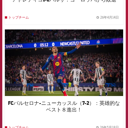
26年4月14日
トップチーム
label.
FCB Barcelona badge
FCバルセロナ-ニューカッスル（7-2）：英雄的な
ベスト８進出！
26年3月18日
トップチーム