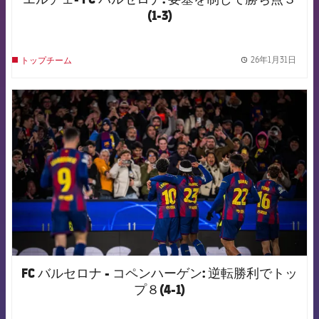
(1-3)
26年1月31日
トップチーム
label.
FCB Barcelona badge
FC バルセロナ - コペンハーゲン: 逆転勝利でトッ
プ８(4-1)