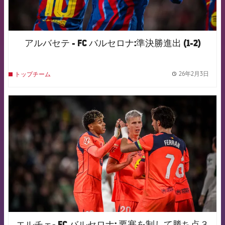
アルバセテ - FC バルセロナ:準決勝進出 (1-2)
26年2月3日
トップチーム
label.
FCB Barcelona badge
エルチェ- FC バルセロナ: 要塞を制して勝ち点３