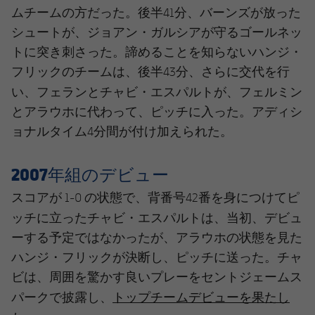
ムチームの方だった。後半41分、バーンズが放った
シュートが、ジョアン・ガルシアが守るゴールネッ
トに突き刺さった。諦めることを知らないハンジ・
フリックのチームは、後半43分、さらに交代を行
チャビ・エスパルト
い、フェランと
が、フェルミン
とアラウホに代わって、ピッチに入った。アディシ
ョナルタイム4分間が付け加えられた。
2007年組のデビュー
スコアが 1-0 の状態で、背番号42番を身につけてピ
チャビ・エスパルト
ッチに立った
は、当初、デビュ
ーする予定ではなかったが、アラウホの状態を見た
ハンジ・フリックが決断し、ピッチに送った。チャ
ビは、周囲を驚かす良いプレーをセントジェームス
トップチームデビューを果たし
パークで披露し、