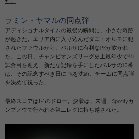
た。
ラミン・ヤマルの同点弾
アディショナルタイムの最後の瞬間に、小さな奇跡
が起きた。エリア内に入り込んだダニ・オルモに犯
されたファウルから、バルサに有利なPKが吹かれ
た。この日、チャンピオンズリーグ史上最年少で30
試合目を迎え、新たな記録を手にしたバルサの10番
は、その記念すべき日にPKを沈め、チームに同点弾
を決めて祝った。
最終スコアは1-1のドロー。決着は、来週、Spotifyカ
ンプノウで行われる第二レグに持ち越された。
前
label.aria.chevronleft
次
label.aria.