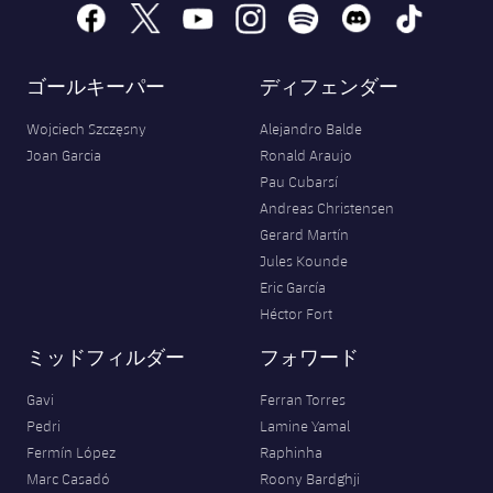
facebook
x
youtube
instagram
spotify
discord
tiktok
ゴールキーパー
ディフェンダー
Wojciech Szczęsny
Alejandro Balde
Joan Garcia
Ronald Araujo
Pau Cubarsí
Andreas Christensen
Gerard Martín
Jules Kounde
Eric García
Héctor Fort
ミッドフィルダー
フォワード
Gavi
Ferran Torres
Pedri
Lamine Yamal
Fermín López
Raphinha
Marc Casadó
Roony Bardghji