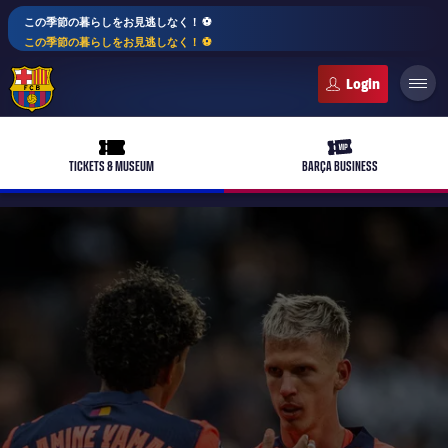
この季節の暮らしをお見逃しなく！ ⚽️
この季節の暮らしをお見逃しなく！ ⚽️
FC Barcelona club badge
ticket-full
ticket-vip
TICKETS & MUSEUM
BARÇA BUSINESS
PLUSICON
LABEL.ARIA.PLUS
トップチーム
plusicon
label.aria.plus
女子サッカー
plusicon
label.aria.plus
バルサアカデミー
plusicon
label.aria.plus
スケジュール
バルサAtlètic
plusicon
label.aria.plus
10年毎