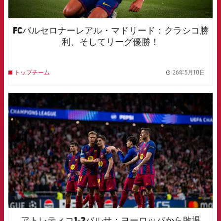
FCバルセロナーレアル・マドリード：クラシコ勝
利、そしてリーグ優勝！
26年5月10日
トップチーム
label.
FCB Barcelona badge
アトレティコ1-2バルサ：ヨーロッパから敗退