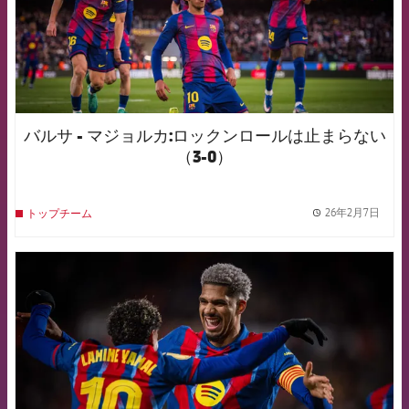
バルサ - マジョルカ:ロックンロールは止まらない
（3-0）
26年2月7日
トップチーム
label.
FCB Barcelona badge