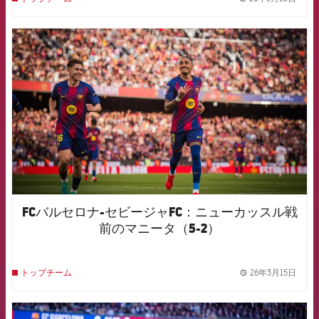
label.
FCB Barcelona badge
FCバルセロナ-セビージャFC：ニューカッスル戦
前のマニータ（5-2）
26年3月15日
トップチーム
label.
FCB Barcelona badge