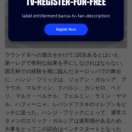
TV-REGISTER-FOR-FREE
label.entitlement.barca-tv-fan-description
Register Now
ラウンド８への進出をかけて2試合あるとはいえ、
第一レグで有利な結果を手にしなければならない。
国王杯での経験を糧に臨んだヨーロッパでの舞台
に、ハンジ・フリックは、ジョアン・ガルシア、ア
ラウホ、マルティン、クバルシ、カンセロ、ペド
リ、マルク・ベルナル、フェルミン、ラミン・ヤマ
ル、ハフィーニャ、レバンドフスキのイレブンをピ
ッチに送った。ハンジ・フリックにとって、通常ス
タメンのエリック・ガルシアは違和感があるため、
大事をとってこの試合はベンチスタートとなった