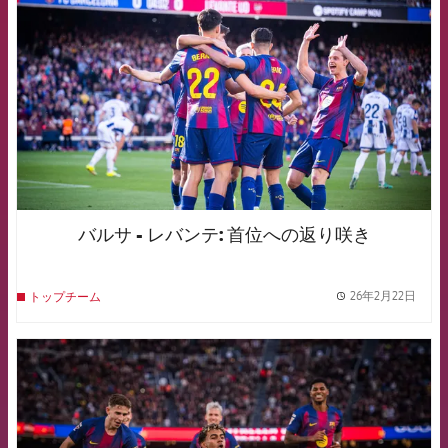
バルサ - レバンテ: 首位への返り咲き
26年2月22日
トップチーム
label.
FCB Barcelona badge