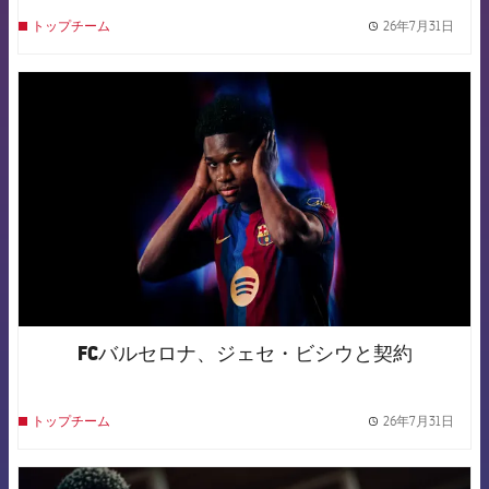
26年7月31日
トップチーム
label.
FCB Barcelona badge
FCバルセロナ、ジェセ・ビシウと契約
26年7月31日
トップチーム
label.
FCB Barcelona badge