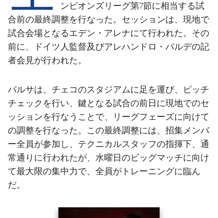
結果
スケジュール
ンピオンズリーグ第7節に相当する試
合前の最終調整を行なった。セッションは、現地で
順位表
チケット
試合会場となるエデン・アレナにて行われた。その
前に、ドイツ人監督及びアレハンドロ・バルデの記
結果
者会見が行われた。
順位表
バルサは、チェコのスタジアムに足を運び、ピッチ
チェックを行い、鍵となる試合の前日に現地でのセ
ッションを行なうことで、リーグフェーズに向けて
の調整を行なった。この最終調整には、招集メンバ
ー全員が参加し、テクニカルスタッフの指揮下、通
常通りに行われたが、水曜日のビッグマッチに向け
て最大限の集中力で、全員がトレーニングに臨ん
だ。
前
label.aria.chevronleft
次
label.aria.