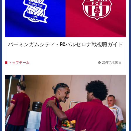
バーミンガムシティ - FCバルセロナ戦視聴ガイド
26年7月30日
トップチーム
label.
FCB Barcelona badge