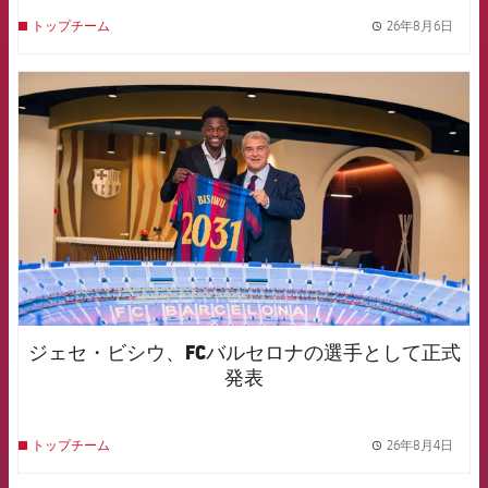
26年8月6日
トップチーム
label.
FCB Barcelona badge
ジェセ・ビシウ、FCバルセロナの選手として正式
発表
26年8月4日
トップチーム
label.