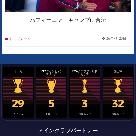
ハフィーニャ、キャンプに合流
26年7月29日
トップチーム
label.
リーガ
UEFAチャンピオン
FIFAクラブワールド
国王杯
ズリーグ
カップ
La Liga trophy
Champions League trophy
label.aria.clubworldcup
国王杯
29
5
3
32
タイトル
優勝カップ
優勝カップ
優勝カップ
メインクラブパートナー