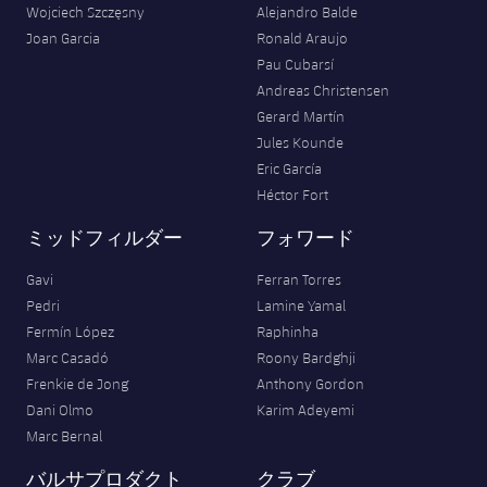
Wojciech Szczęsny
Alejandro Balde
Joan Garcia
Ronald Araujo
Pau Cubarsí
Andreas Christensen
Gerard Martín
Jules Kounde
Eric García
Héctor Fort
ミッドフィルダー
フォワード
Gavi
Ferran Torres
Pedri
Lamine Yamal
Fermín López
Raphinha
Marc Casadó
Roony Bardghji
Frenkie de Jong
Anthony Gordon
Dani Olmo
Karim Adeyemi
Marc Bernal
バルサプロダクト
クラブ