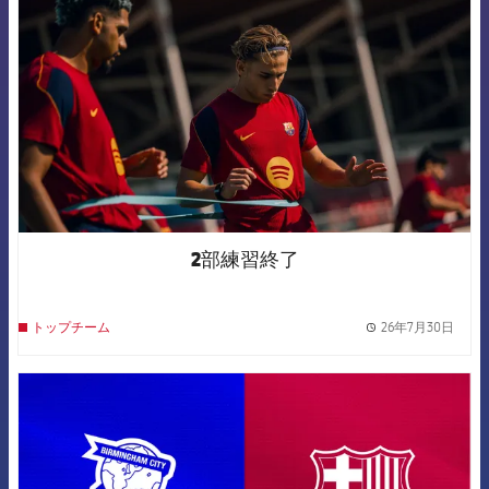
2部練習終了
26年7月30日
トップチーム
label.
FCB Barcelona badge