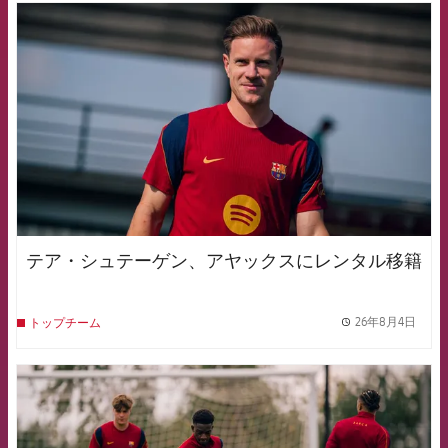
FCB Barcelona badge
テア・シュテーゲン、アヤックスにレンタル移籍
26年8月4日
トップチーム
label.
FCB Barcelona badge