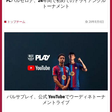
FCバルセロナ、24年間で初めてのトライアングル
トーナメント
26年8月6日
トップチーム
label.
FCB Barcelona badge
バルサプレイ、公式 YouTubeでウーディネトーナ
メントライブ