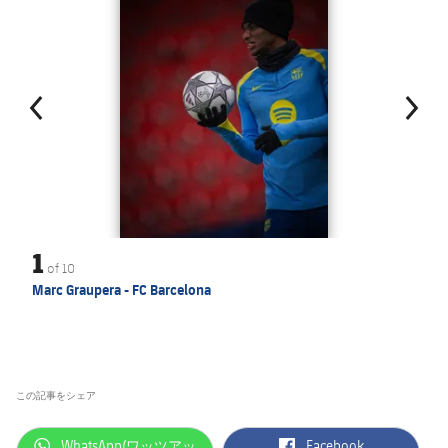
1
of
10
Marc Graupera - FC Barcelona
この記事をシェア
label.aria.whatsapp
label.aria.facebook
WhatsApp(ワッツアッ
Facebook