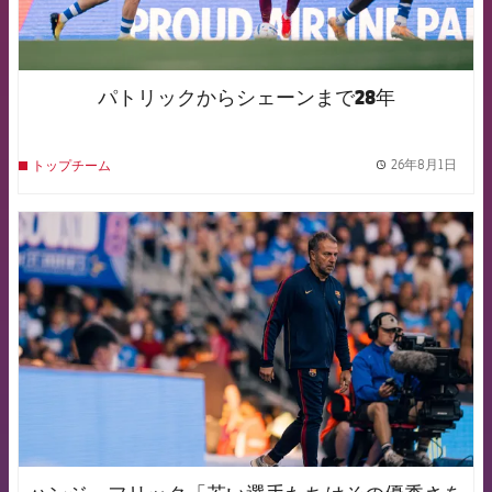
パトリックからシェーンまで28年
26年8月1日
トップチーム
label.
FCB Barcelona badge