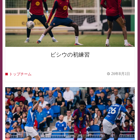
ビシウの初練習
26年8月1日
トップチーム
label.
FCB Barcelona badge