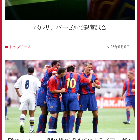
バルサ、バーゼルで親善試合
26年8月8日
トップチーム
label.
FCB Barcelona badge