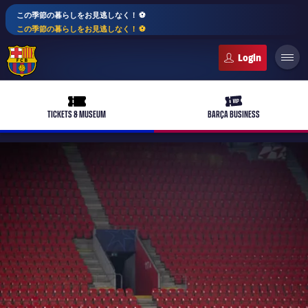
この季節の暮らしをお見逃しなく！ ⚽️
この季節の暮らしをお見逃しなく！ ⚽️
FC Barcelona club badge
ticket-full
ticket-vip
TICKETS & MUSEUM
BARÇA BUSINESS
PLUSICON
LABEL.ARIA.PLUS
トップチーム
plusicon
label.aria.plus
女子サッカー
plusicon
label.aria.plus
バルサアカデミー
plusicon
label.aria.plus
スケジュール
バルサAtlètic
plusicon
label.aria.plus
10年毎