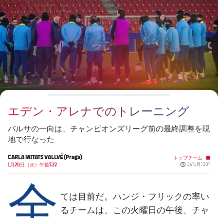
チケット
スケジュール
PLUSICON
LABEL.ARIA.PLUS
会長
plusicon
label.aria.plus
結果
チケット
トップチーム
plusicon
label.aria.plus
レジェンド
プレスパス
順位表
結果
スケジュール
PLUSICON
LABEL.ARIA.PLUS
監督
Facilities
順位表
チケット
トップチーム
plusicon
label.aria.plus
エデン・アレナでのトレーニング
結果
スケジュール
PLUSICON
LABEL.ARIA.PLUS
バルサの一向は、チャンピオンズリーグ前の最終調整を現
順位表
地で行なった
チケット
トップチーム
plusicon
label.aria.plus
CARLA MITATS VALLVÉ (Praga)
トップチーム
Published ne
結果
1月20日（火）午後7.22
26?1月?20?
スケジュール
全
PLUSICON
LABEL.ARIA.PLUS
順位表
チケット
ては目前だ。ハンジ・フリックの率い
トップチーム
plusicon
label.aria.plus
るチームは、この火曜日の午後、チャ