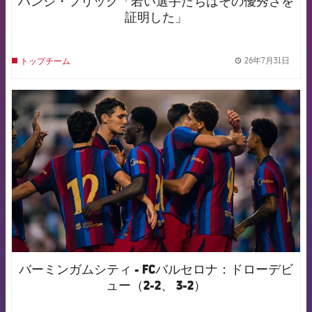
ハンジ・フリック「若い選手たちはその優秀さを
証明した」
26年7月31日
トップチーム
label.
FCB Barcelona badge
バーミンガムシティ - FCバルセロナ：ドローデビ
ュー（2-2、 3-2）