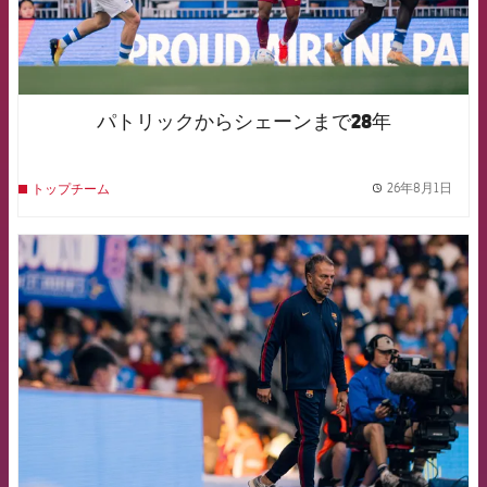
パトリックからシェーンまで28年
26年8月1日
トップチーム
label.
FCB Barcelona badge