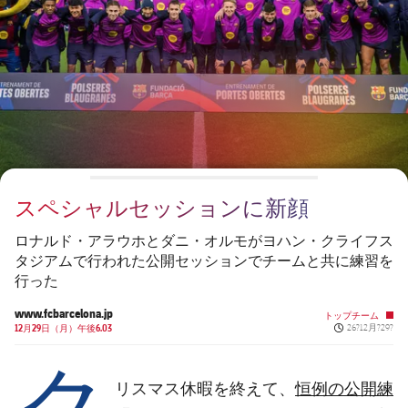
チケット
スケジュール
PLUSICON
LABEL.ARIA.PLUS
会長
plusicon
label.aria.plus
結果
チケット
トップチーム
plusicon
label.aria.plus
レジェンド
プレスパス
順位表
結果
スケジュール
PLUSICON
LABEL.ARIA.PLUS
監督
Facilities
順位表
チケット
トップチーム
plusicon
label.aria.plus
スペシャルセッションに新顔
結果
スケジュール
PLUSICON
LABEL.ARIA.PLUS
ロナルド・アラウホとダニ・オルモがヨハン・クライフス
順位表
タジアムで行われた公開セッションでチームと共に練習を
チケット
トップチーム
plusicon
label.aria.plus
行った
結果
www.fcbarcelona.jp
スケジュール
トップチーム
Published new
12月29日（月）午後6.03
26?12月?29?
PLUSICON
LABEL.ARIA.PLUS
ク
順位表
チケット
トップチーム
plusicon
label.aria.plus
恒例の公開練
リスマス休暇を終えて、