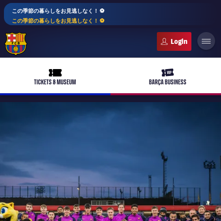
この季節の暮らしをお見逃しなく！ ⚽️
この季節の暮らしをお見逃しなく！ ⚽️
FC Barcelona club badge
ticket-full
ticket-vip
TICKETS & MUSEUM
BARÇA BUSINESS
PLUSICON
LABEL.ARIA.PLUS
トップチーム
plusicon
label.aria.plus
女子サッカー
plusicon
label.aria.plus
バルサアカデミー
plusicon
label.aria.plus
スケジュール
バルサAtlètic
plusicon
label.aria.plus
10年毎