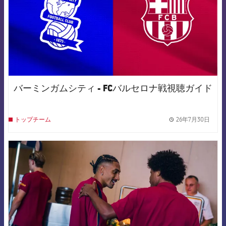
バーミンガムシティ - FCバルセロナ戦視聴ガイド
26年7月30日
トップチーム
label.
FCB Barcelona badge