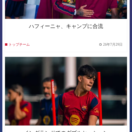
ハフィーニャ、キャンプに合流
26年7月29日
トップチーム
label.
FCB Barcelona badge