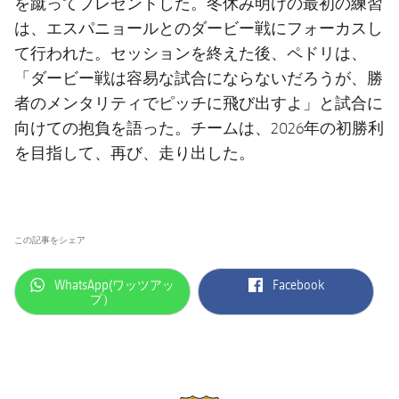
を蹴ってプレゼントした。冬休み明けの最初の練習
は、エスパニョールとのダービー戦にフォーカスし
て行われた。セッションを終えた後、ペドリは、
「ダービー戦は容易な試合にならないだろうが、勝
者のメンタリティでピッチに飛び出すよ」と試合に
向けての抱負を語った。チームは、2026年の初勝利
を目指して、再び、走り出した。
この記事をシェア
label.aria.whatsapp
label.aria.facebook
WhatsApp(ワッツアッ
Facebook
プ）