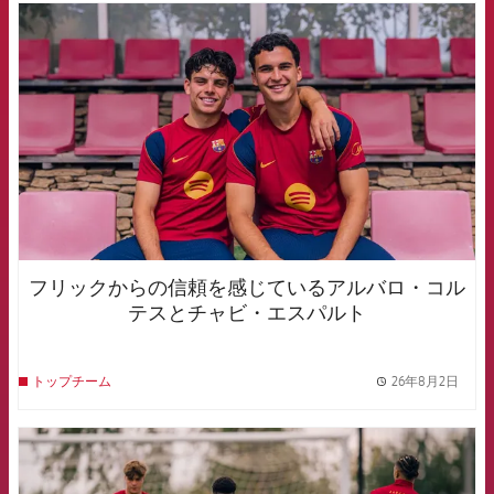
FCB Barcelona badge
フリックからの信頼を感じているアルバロ・コル
テスとチャビ・エスパルト
26年8月2日
トップチーム
label.
FCB Barcelona badge