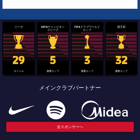
リーガ
UEFAチャンピオン
FIFAクラブワールド
国王杯
ズリーグ
カップ
La Liga trophy
Champions League trophy
label.aria.clubworldcup
国王杯
29
5
3
32
タイトル
優勝カップ
優勝カップ
優勝カップ
メインクラブパートナー
全スポンサーへ