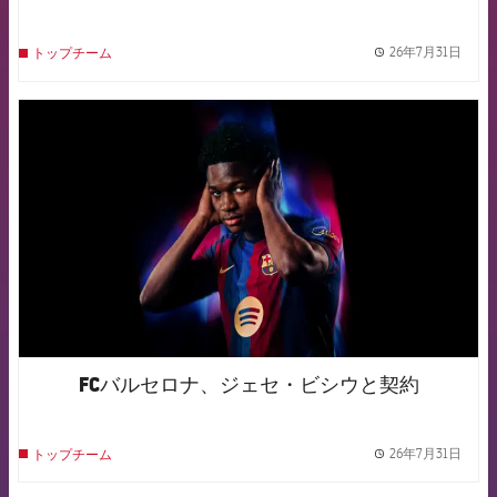
26年7月31日
トップチーム
label.
FCB Barcelona badge
FCバルセロナ、ジェセ・ビシウと契約
26年7月31日
トップチーム
label.