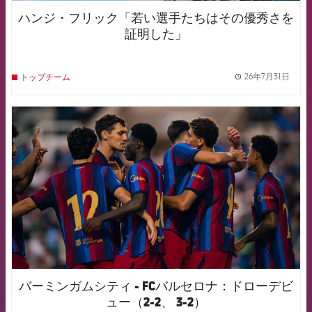
ハンジ・フリック「若い選手たちはその優秀さを
証明した」
26年7月31日
トップチーム
label.
FCB Barcelona badge
バーミンガムシティ - FCバルセロナ：ドローデビ
ュー（2-2、 3-2）