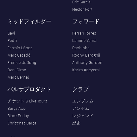
Eric García
Héctor Fort
ミッドフィルダー
フォワード
Gavi
Ferran Torres
Pedri
Lamine Yamal
Fermín López
Raphinha
Marc Casadó
Roony Bardghji
Frenkie de Jong
Anthony Gordon
Dani Olmo
Karim Adeyemi
Marc Bernal
バルサプロダクト
クラブ
チケット & Live Tours
エンブレム
Barça App
アンセム
Black Friday
レジェンド
Christmas Barça
歴史