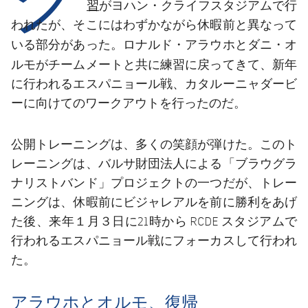
結果
習
がヨハン・クライフスタジアムで行
スケジュール
われたが、そこにはわずかながら休暇前と異なって
順位表
チケット
ロナルド・アラウホとダニ・オ
いる部分があった。
ルモ
がチームメートと共に練習に戻ってきて、新年
結果
に行われるエスパニョール戦、カタルーニャダービ
ーに向けてのワークアウトを行ったのだ。
順位表
公開トレーニングは、多くの笑顔が弾けた。このト
レーニングは、バルサ財団法人による「ブラウグラ
ナリストバンド」プロジェクトの一つだが、トレー
ニングは、休暇前にビジャレアルを前に勝利をあげ
た後、来年１月３日に21時から RCDE スタジアムで
行われるエスパニョール戦にフォーカスして行われ
た。
アラウホとオルモ、復帰