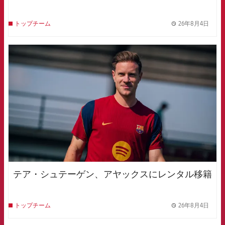
26年8月4日
トップチーム
label.
FCB Barcelona badge
テア・シュテーゲン、アヤックスにレンタル移籍
26年8月4日
トップチーム
label.