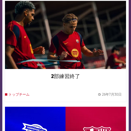
FCB Barcelona badge
2部練習終了
26年7月30日
トップチーム
label.
FCB Barcelona badge