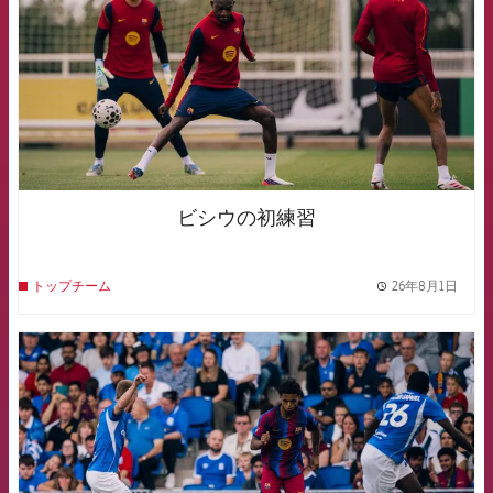
ビシウの初練習
26年8月1日
トップチーム
label.
FCB Barcelona badge