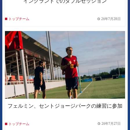
イングランドでのダブルセッション
26年7月28日
トップチーム
label.
FCB Barcelona badge
フェルミン、セントジョージパークの練習に参加
26年7月27日
トップチーム
label.