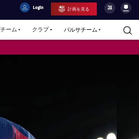
Login
JA
計画を見る
filled-badge
user
Culers
www
プチーム
クラブ
バルサチーム
LABEL.ARIA.CARETDOWN
LABEL.ARIA.CARETDOWN
LABEL.ARIA.CARETDOWN