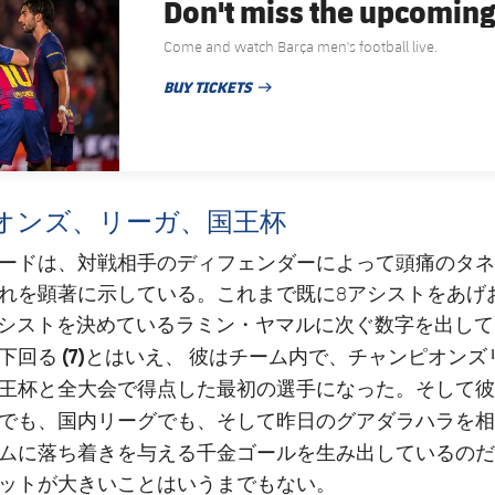
Don't miss the upcomin
Come and watch Barça men's football live.
BUY TICKETS
PUBLISHED NEWS
オンズ、リーガ、国王杯
ードは、対戦相手のディフェンダーによって頭痛のタネ
れを顕著に示している。これまで既に8アシストをあげ
アシストを決めているラミン・ヤマルに次ぐ数字を出し
(7)
を下回る
とはいえ、 彼はチーム内で、チャンピオンズ
王杯と全大会で得点した最初の選手になった。そして彼
国内リーグ
でも、
でも、そして昨日のグアダラハラを相
ムに落ち着きを与える千金ゴールを生み出しているのだ
ットが大きいことはいうまでもない。