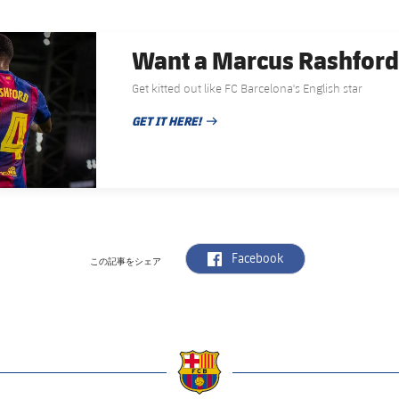
Want a Marcus Rashford 
Get kitted out like FC Barcelona's English star
GET IT HERE!
PUBLISHED NEWS
label.aria.facebook
Facebook
この記事をシェア