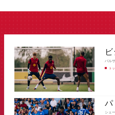
label.aria.barcelon
ビ
FCB Barcelona badge
バル
トッ
パ
FCB Barcelona badge
シェ