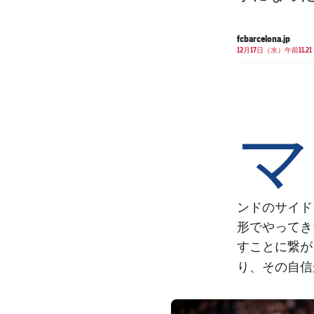
fcbarcelona.jp
12月17日（水）午前11.21
マ
ンドのサイド
形でやってき
すことに繋が
その自信
り、
FC Barcelona club badge