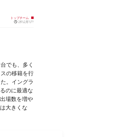
トップチーム
Published news
25?12月?17?
舞台でも、多く
ラスの移籍を行
った。イングラ
るのに最適な
出場数を増や
は大きくな