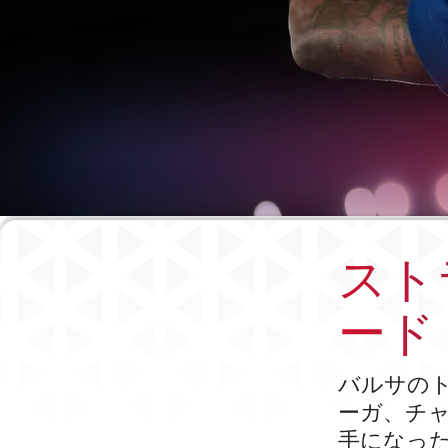
スト
ード
バルサの
ーガ、チ
手になっ