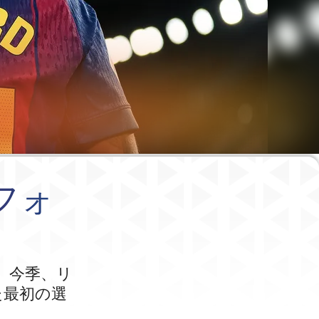
フォ
、今季、リ
た最初の選