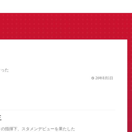
なった
26年8月1日
label.share.
年
クの指揮下、スタメンデビューを果たした