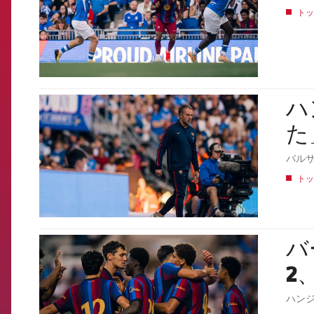
トッ
ハ
FCB Barcelona badge
た
バル
トッ
バ
FCB Barcelona badge
2、
ハン