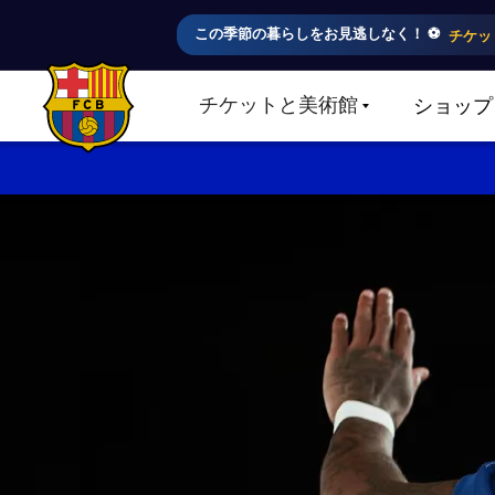
この季節の暮らしをお見逃しなく！ ⚽️
チケッ
チケットと美術館
ショップ
LABEL.SHARE.CARETDOWN
FC Barcelona club badge