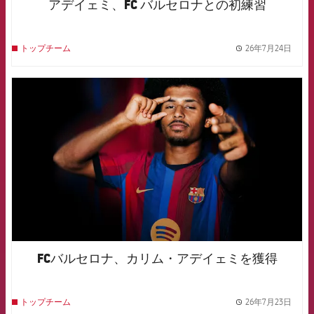
アデイェミ、FC バルセロナとの初練習
26年7月24日
トップチーム
label.
FCB Barcelona badge
FCバルセロナ、カリム・アデイェミを獲得
26年7月23日
トップチーム
label.