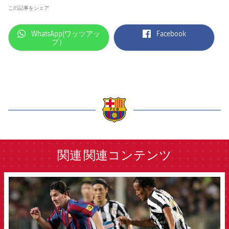
この記事をシェア
label.aria.whatsapp
label.aria.facebook
WhatsApp(ワッツアッ
Facebook
プ）
label.aria.barcelona
関連
関連コンテンツ
FCB Barcelona badge