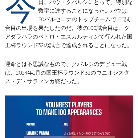
今
結果
パウ・クバルシ
日、
にとって、特別な
スケジュール
数字に達することになった。パウは、
順位表
チケット
FCバルセロナのトップチームで100試
合目の出場を果たしたのだ。彼の100試合目は、グ
結果
アダラハラのペドロ・エスカルティンで行われた国
王杯ラウンド32の試合で達成されることになった。
順位表
クバルシのデビュー戦
運命とは不思議なもので、
は、2024年1月の国王杯ラウンド32のウニオシスタ
ス・デ・サラマンカ戦だった。