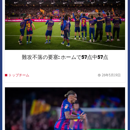
難攻不落の要塞: ホームで57点中57点
26年5月19日
トップチーム
label.
FCB Barcelona badge