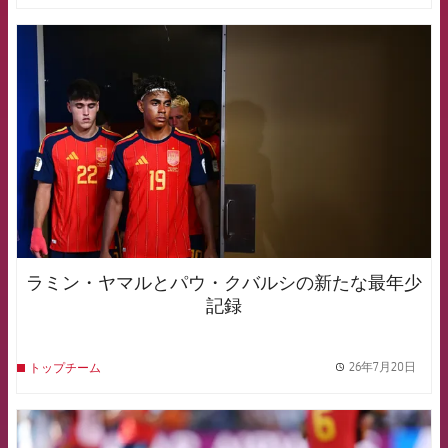
FCB Barcelona badge
ラミン・ヤマルとパウ・クバルシの新たな最年少
記録
26年7月20日
トップチーム
label.
FCB Barcelona badge