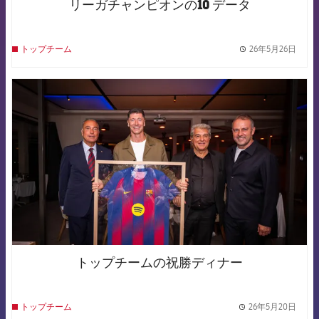
リーガチャンピオンの10 データ
26年5月26日
トップチーム
label.
FCB Barcelona badge
トップチームの祝勝ディナー
26年5月20日
トップチーム
label.