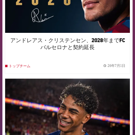
アンドレアス・クリステンセン、2028年までFC
バルセロナと契約延長
26年7月1日
トップチーム
label.
FCB Barcelona badge