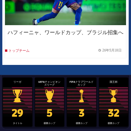
ハフィーニャ、ワールドカップ、ブラジル招集へ
26年5月18日
トップチーム
label.
リーガ
UEFAチャンピオン
FIFAクラブワールド
国王杯
ズリーグ
カップ
La Liga trophy
Champions League trophy
label.aria.clubworldcup
国王杯
29
5
3
32
タイトル
優勝カップ
優勝カップ
優勝カップ