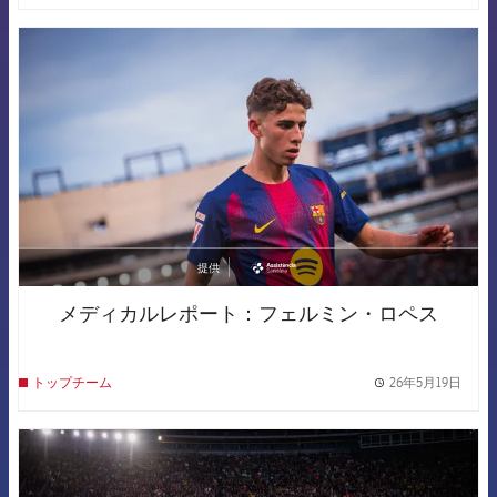
FCB Barcelona badge
提供
asistencia
メディカルレポート：フェルミン・ロペス
26年5月19日
トップチーム
label.
FCB Barcelona badge