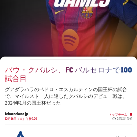
チケット
スケジュール
PLUSICON
LABEL.ARIA.PLUS
会長
plusicon
label.aria.plus
結果
チケット
トップチーム
plusicon
label.aria.plus
レジェンド
プレスパス
順位表
結果
スケジュール
PLUSICON
LABEL.ARIA.PLUS
監督
Facilities
順位表
チケット
トップチーム
plusicon
label.aria.plus
パウ・クバルシ、FC バルセロナで100
結果
スケジュール
試合目
PLUSICON
LABEL.ARIA.PLUS
順位表
チケット
グアダラハラのペドロ・エスカルティンの国王杯の試合
トップチーム
plusicon
label.aria.plus
で、マイルストー人に達したクバルシのデビュー戦は、
2024年1月の国王杯だった
結果
スケジュール
PLUSICON
LABEL.ARIA.PLUS
fcbarcelona.jp
トップチーム
Published new
順位表
12月16日（火）午後9.29
25?12月?16?
チケット
トップチーム
plusicon
label.aria.plus