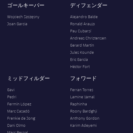
ゴールキーパー
ディフェンダー
Wojciech Szczęsny
Alejandro Balde
Joan Garcia
Ronald Araujo
Pau Cubarsí
Andreas Christensen
Gerard Martín
Jules Kounde
Eric García
Héctor Fort
ミッドフィルダー
フォワード
Gavi
Ferran Torres
Pedri
Lamine Yamal
Fermín López
Raphinha
Marc Casadó
Roony Bardghji
Frenkie de Jong
Anthony Gordon
Dani Olmo
Karim Adeyemi
Marc Bernal