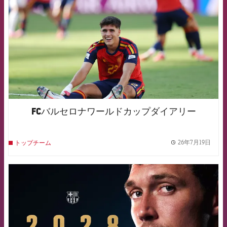
FCバルセロナワールドカップダイアリー
26年7月19日
トップチーム
label.
FCB Barcelona badge