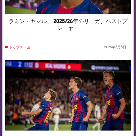
ラミン・ヤマル、 2025/26年のリーガ、ベストプ
レーヤー
26年6月5日
トップチーム
label.
FCB Barcelona badge