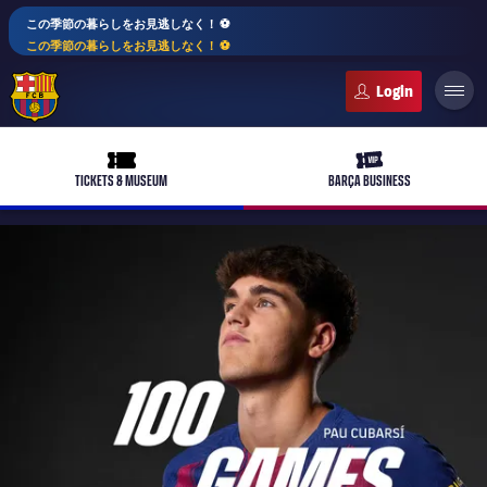
この季節の暮らしをお見逃しなく！ ⚽️
この季節の暮らしをお見逃しなく！ ⚽️
FC Barcelona club badge
ticket-full
ticket-vip
TICKETS & MUSEUM
BARÇA BUSINESS
PLUSICON
LABEL.ARIA.PLUS
トップチーム
plusicon
label.aria.plus
女子サッカー
plusicon
label.aria.plus
バルサアカデミー
plusicon
label.aria.plus
スケジュール
バルサAtlètic
plusicon
label.aria.plus
10年毎