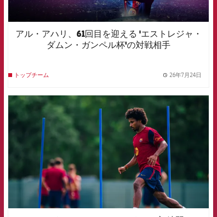
アル・アハリ、61回目を迎える 'エストレジャ・
ダムン・ガンペル杯'の対戦相手
26年7月24日
トップチーム
label.
FCB Barcelona badge