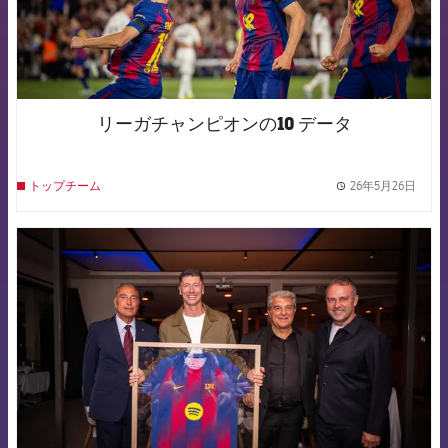
リーガチャンピオンの10 データ
26年5月26日
トップチーム
label.
FCB Barcelona badge