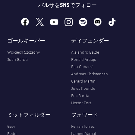
バルサをSNSでフォロー
facebook
x
youtube
instagram
spotify
discord
tiktok
ゴールキーパー
ディフェンダー
Wojciech Szczęsny
Alejandro Balde
Joan Garcia
Ronald Araujo
Pau Cubarsí
Andreas Christensen
Gerard Martín
Jules Kounde
Eric García
Héctor Fort
ミッドフィルダー
フォワード
Gavi
Ferran Torres
Pedri
Lamine Yamal