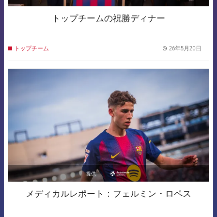
トップチームの祝勝ディナー
26年5月20日
トップチーム
label.
FCB Barcelona badge
提供
asistencia
メディカルレポート：フェルミン・ロペス