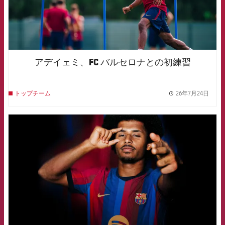
アデイェミ、FC バルセロナとの初練習
26年7月24日
トップチーム
label.
FCB Barcelona badge