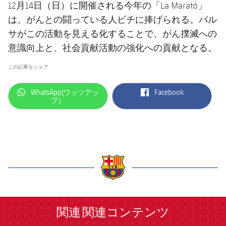
12月14日（日）に開催される今年の「La Marató」
は、がんとの闘っている人ビチに捧げられる。バル
サがこの活動を見える化することで、がん撲滅への
意識向上と、社会貢献活動の強化への貢献となる。
この記事をシェア
label.aria.whatsapp
label.aria.facebook
WhatsApp(ワッツアッ
Facebook
プ）
label.aria.barcelona
関連
関連コンテンツ