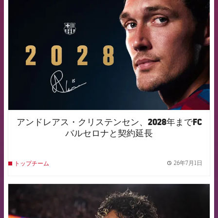
FCB Barcelona badge
アンドレアス・クリステンセン、2028年までFC
バルセロナと契約延長
26年7月1日
トップチーム
label.
FCB Barcelona badge