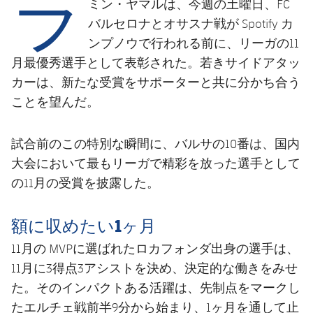
ラ
結果
ミン・ヤマルは、今週の土曜日、FC
スケジュール
バルセロナとオサスナ戦が Spotify カ
順位表
チケット
ンプノウで行われる前に、リーガの11
月最優秀選手として表彰された。若きサイドアタッ
結果
カーは、新たな受賞をサポーターと共に分かち合う
ことを望んだ。
順位表
試合前のこの特別な瞬間に、バルサの10番は、国内
大会において最もリーガで精彩を放った選手として
の11月の受賞を披露した。
額に収めたい1ヶ月
11月の MVPに選ばれたロカフォンダ出身の選手は、
11月に3得点3アシストを決め、決定的な働きをみせ
た。そのインパクトある活躍は、先制点をマークし
たエルチェ戦前半9分から始まり、1ヶ月を通して止