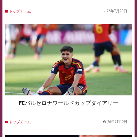
26年7月20日
トップチーム
label.
FCB Barcelona badge
FCバルセロナワールドカップダイアリー
26年7月19日
トップチーム
label.