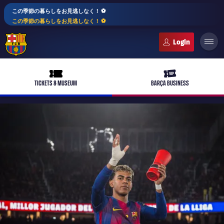
この季節の暮らしをお見逃しなく！ ⚽️
この季節の暮らしをお見逃しなく！ ⚽️
FC Barcelona club badge
ticket-full
ticket-vip
TICKETS & MUSEUM
BARÇA BUSINESS
PLUSICON
LABEL.ARIA.PLUS
トップチーム
plusicon
label.aria.plus
女子サッカー
plusicon
label.aria.plus
バルサアカデミー
plusicon
label.aria.plus
スケジュール
バルサAtlètic
plusicon
label.aria.plus
10年毎