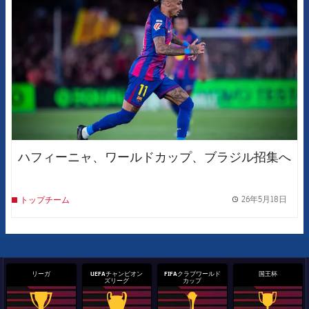
ハフィーニャ、ワールドカップ、ブラジル招集へ
26年5月18日
トップチーム
label.
リーガ
UEFAチャンピオン
FIFAクラブワールド
国王杯
ズリーグ
カップ