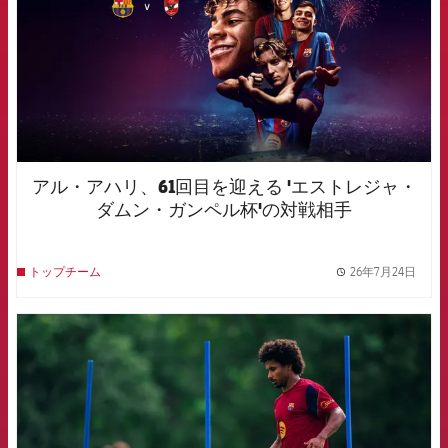
アル・アハリ、61回目を迎える 'エストレジャ・
ダムン・ガンペル杯'の対戦相手
26年7月24日
トップチーム
label.
FCB Barcelona badge