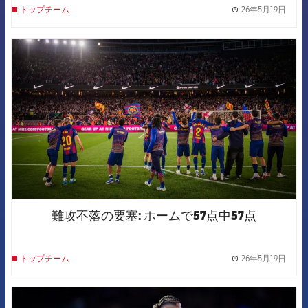
26年5月19日
トップチーム
label.
FCB Barcelona badge
難攻不落の要塞: ホームで57点中57点
26年5月19日
トップチーム
label.
FCB Barcelona badge