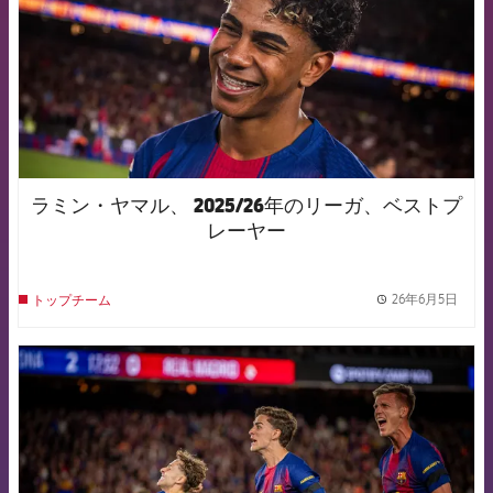
ラミン・ヤマル、 2025/26年のリーガ、ベストプ
レーヤー
26年6月5日
トップチーム
label.
FCB Barcelona badge