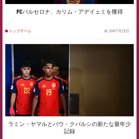
FCバルセロナ、カリム・アデイェミを獲得
26年7月23日
トップチーム
label.
FCB Barcelona badge
ラミン・ヤマルとパウ・クバルシの新たな最年少
記録