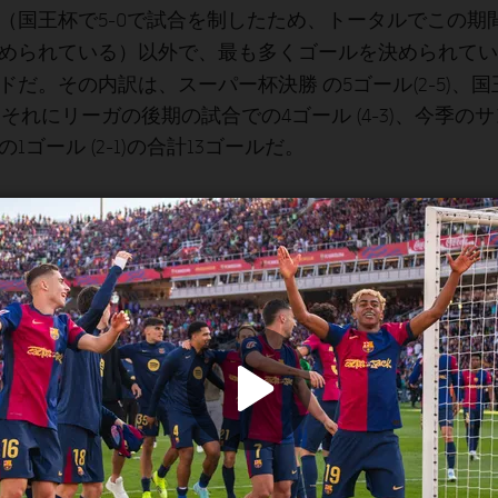
（国王杯で5-0で試合を制したため、トータルでこの期間
最も多くゴールを決められてい
められている）以外で、
ド
だ。その内訳は、スーパー杯決勝 の5ゴール(2-5)、
2)、それにリーガの後期の試合での4ゴール (4-3)、今季
1ゴール (2-1)の合計13ゴールだ。