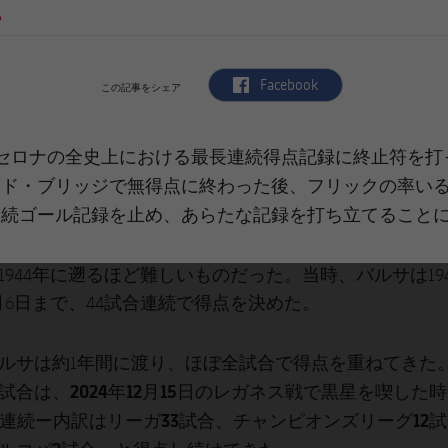
6
label.aria.facebook
Facebook
この記事をシェア
ルセロナの全史上における最長連続得点記録に終止符を打
フリックの率いる
ード・ブリッジで無得点に終わった後、
連続ゴール記録
を止め、あらたな記録を打ち立てること
944年に遡るほど難しいものだった。当時、バルサは1942
2月6日まで、44試合連続で得点を決めた。
ルサは約1年間に渡り、ほぼ全試合で得点を重ねてきた
2024年12月15日
試合は、
のレガネス戦で黒星を喫した時
合連続ー内訳はリーガ33試合、チャンピオンズリーグ12