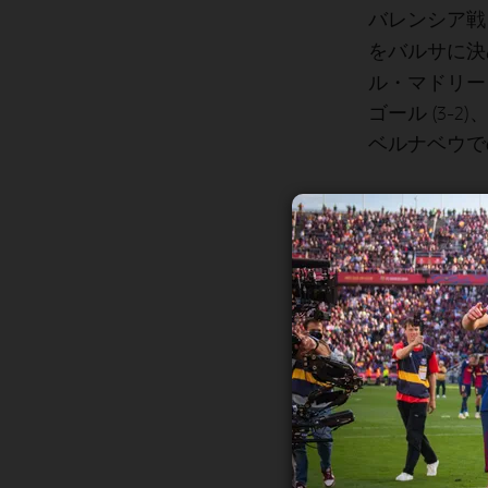
バレンシア戦
をバルサに決
ル・マドリー
ゴール (3-
ベルナベウでの