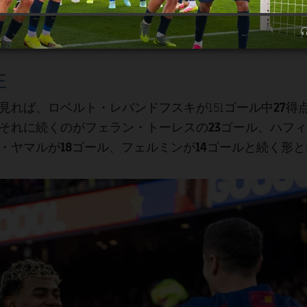
王
ロベルト・レバンドフスキ
27得
見れば、
が151ゴール中
フェラン・トーレスの23ゴール
ハフィ
それに続くのが
、
・ヤマルが18ゴール
フェルミンが14ゴール
、
と続く形と