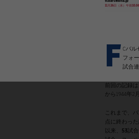
fcbarcelona.jp
11月26日（水）午前10.0
F
Cバ
フォ
試合
前回の記録は1
から1944年
これまで、バ
点に終わった
53試
以来、