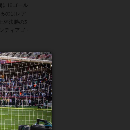
に18ゴール
るのはレア
国王杯決勝の3
のサンティアゴ・