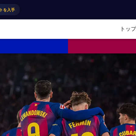
トを入手
トッ