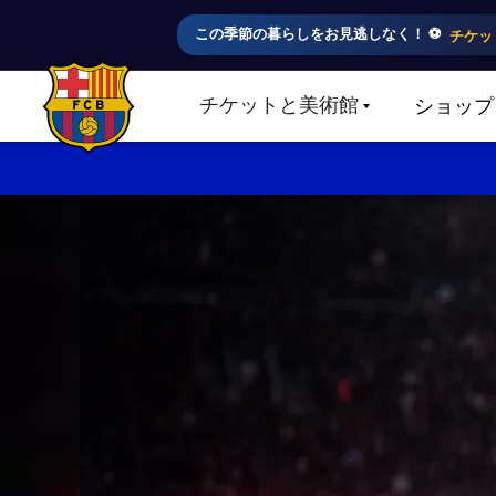
この季節の暮らしをお見逃しなく！ ⚽️
チケッ
チケットと美術館
ショップ
LABEL.SHARE.CARETDOWN
FC Barcelona club badge