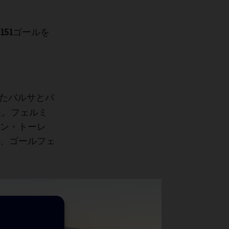
151ゴール
計
を
バルサとバ
た
た。フェルミ
ン・トーレ
、ゴールフェ