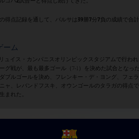
ルコパ2試合
ーと得点し続けてきた。
39勝7分7負
の得点記録を通して、バルサは
の成績で合
ゲーム
1月にリュイス・カンパニスオリンピックスタジアムで行われ
ーグ戦が、最も最多ゴール（7-1）を決めた試合となっ
ダブルゴールを決め、フレンキー・デ・ヨング、フェラ
ニャ、レバンドフスキ、オウンゴールのタラガの得点で
生まれた。