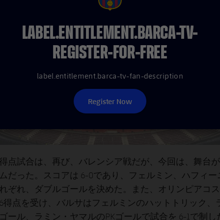
FCB Barcelona badge
LABEL.ENTITLEMENT.BARCA-TV-
REGISTER-FOR-FREE
label.entitlement.barca-tv-fan-description
Register Now
得点試合は、再び、バレンシア戦だが、今回は、舞台が
ムだった。スコアは 6-0であり、フェルミン、ハフィ
れぞれ、ダブルゴールを決めた。また、オリンピアコス
6得点を受け、バルサはフェルミンのハットトリック、
ゴール、ラミン・ヤマルのPKゴールで試合を 6-1で制し