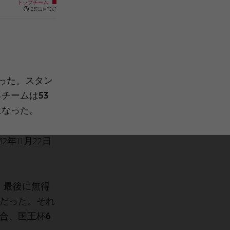
トップチーム
Published news
25?11月?26?
った。スタン
チームは53
になった。
年11月22日
。最後に無得
だった。それ
試合、国王杯6