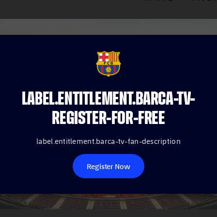
FCB Barcelona badge
LABEL.ENTITLEMENT.BARCA-TV-
REGISTER-FOR-FREE
label.entitlement.barca-tv-fan-description
Register Now