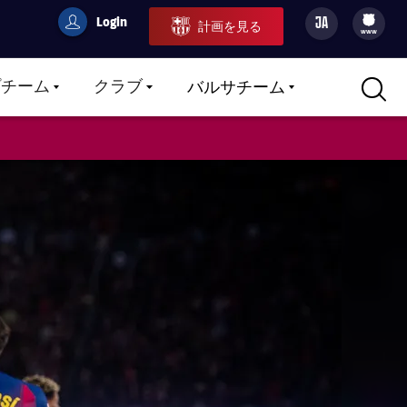
Login
JA
計画を見る
filled-badge
user
Culers
www
プチーム
クラブ
バルサチーム
LABEL.ARIA.CARETDOWN
LABEL.ARIA.CARETDOWN
LABEL.ARIA.CARETDOWN