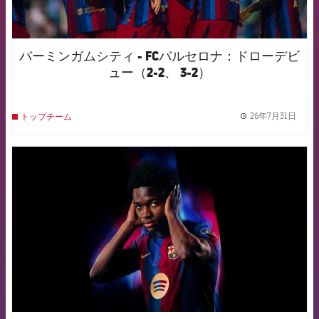
バーミンガムシティ - FCバルセロナ：ドローデビ
ュー（2-2、 3-2）
26年7月31日
トップチーム
label.
FCB Barcelona badge