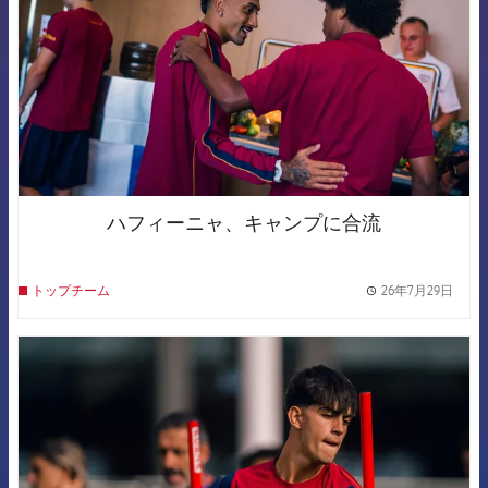
ハフィーニャ、キャンプに合流
26年7月29日
トップチーム
label.
FCB Barcelona badge