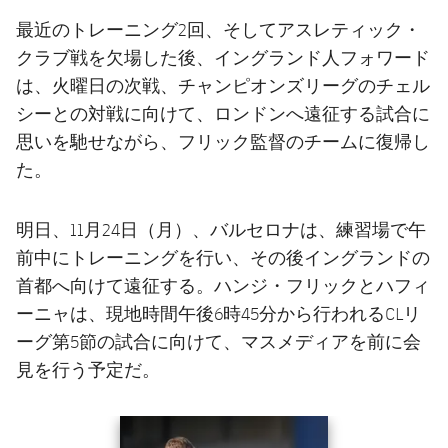
最近のトレーニング2回、そしてアスレティック・
クラブ戦を欠場した後、イングランド人フォワード
は、火曜日の次戦、チャンピオンズリーグのチェル
シーとの対戦に向けて、ロンドンへ遠征する試合に
思いを馳せながら、フリック監督のチームに復帰し
た。
明日、11月24日（月）、バルセロナは、練習場で午
前中にトレーニングを行い、その後イングランドの
首都へ向けて遠征する。ハンジ・フリックとハフィ
ーニャは、現地時間午後6時45分から行われるCLリ
ーグ第5節の試合に向けて、マスメディアを前に会
見を行う予定だ。
前
label.aria.chevronleft
次
label.aria.