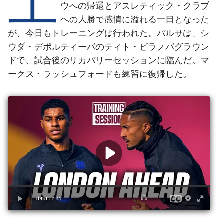
結果
スケジュール
ウへの帰還とアスレティック・クラブ
への大勝で感情に溢れる一日となった
順位表
チケット
が、今日もトレーニングは行われた。バルサは、シ
ウダ・デポルティーバのティト・ビラノバグラウン
結果
ドで、試合後のリカバリーセッションに臨んだ。マ
ークス・ラッシュフォードも練習に復帰した。
順位表