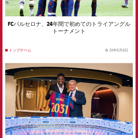
FCバルセロナ、24年間で初めてのトライアングル
トーナメント
26年8月6日
トップチーム
label.
FCB Barcelona badge