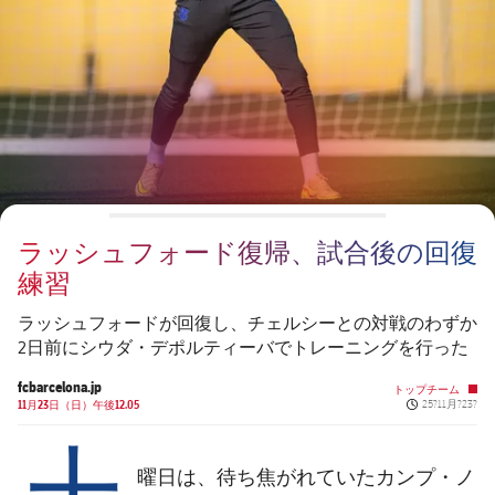
チケット
スケジュール
PLUSICON
LABEL.ARIA.PLUS
会長
plusicon
label.aria.plus
結果
チケット
トップチーム
plusicon
label.aria.plus
レジェンド
プレスパス
順位表
結果
スケジュール
PLUSICON
LABEL.ARIA.PLUS
監督
Facilities
順位表
チケット
トップチーム
plusicon
label.aria.plus
ラッシュフォード復帰、試合後の回復
結果
スケジュール
練習
PLUSICON
LABEL.ARIA.PLUS
順位表
チケット
ラッシュフォードが回復し、チェルシーとの対戦のわずか
トップチーム
plusicon
label.aria.plus
2日前にシウダ・デポルティーバでトレーニングを行った
結果
スケジュール
fcbarcelona.jp
トップチーム
PLUSICON
LABEL.ARIA.PLUS
Published new
11月23日（日）午後12.05
25?11月?23?
土
順位表
チケット
トップチーム
plusicon
label.aria.plus
曜日は、待ち焦がれていたカンプ・ノ