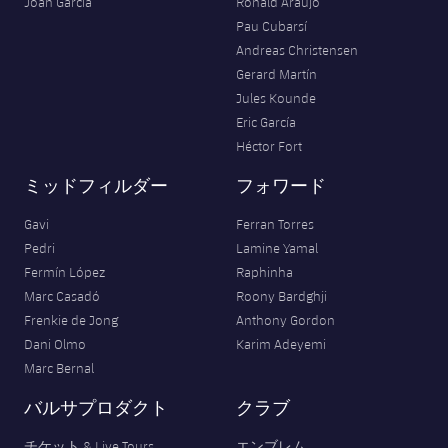
Joan Garcia
Ronald Araujo
Pau Cubarsí
Andreas Christensen
Gerard Martín
Jules Kounde
Eric García
Héctor Fort
ミッドフィルダー
フォワード
Gavi
Ferran Torres
Pedri
Lamine Yamal
Fermín López
Raphinha
Marc Casadó
Roony Bardghji
Frenkie de Jong
Anthony Gordon
Dani Olmo
Karim Adeyemi
Marc Bernal
バルサプロダクト
クラブ
チケット & Live Tours
エンブレム