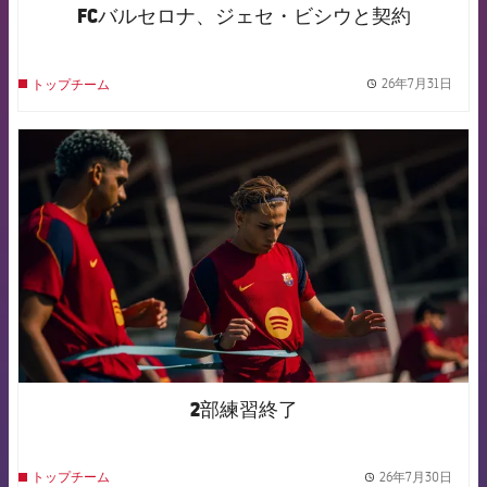
FCバルセロナ、ジェセ・ビシウと契約
26年7月31日
トップチーム
label.
FCB Barcelona badge
2部練習終了
26年7月30日
トップチーム
label.