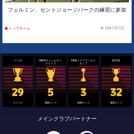
フェルミン、セントジョージパークの練習に参加
26年7月27日
トップチーム
label.
リーガ
UEFAチャンピオン
FIFAクラブワールド
国王杯
ズリーグ
カップ
La Liga trophy
Champions League trophy
label.aria.clubworldcup
国王杯
29
5
3
32
タイトル
優勝カップ
優勝カップ
優勝カップ
メインクラブパートナー