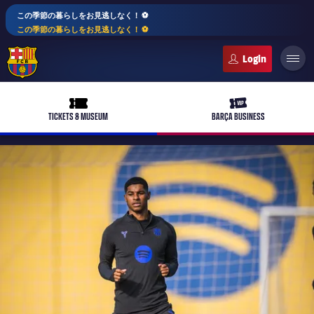
この季節の暮らしをお見逃しなく！ ⚽️
この季節の暮らしをお見逃しなく！ ⚽️
FC Barcelona club badge
ticket-full
ticket-vip
TICKETS & MUSEUM
BARÇA BUSINESS
PLUSICON
LABEL.ARIA.PLUS
トップチーム
plusicon
label.aria.plus
女子サッカー
plusicon
label.aria.plus
バルサアカデミー
plusicon
label.aria.plus
スケジュール
バルサAtlètic
plusicon
label.aria.plus
10年毎