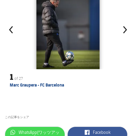
1
of
27
Marc Graupera - FC Barcelona
この記事をシェア
label.aria.whatsapp
label.aria.facebook
WhatsApp(ワッツアッ
Facebook