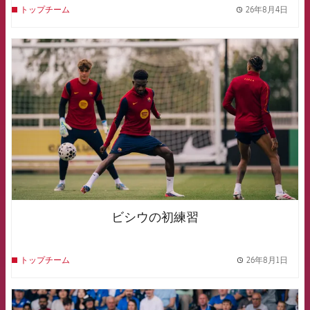
26年8月4日
トップチーム
label.
FCB Barcelona badge
ビシウの初練習
26年8月1日
トップチーム
label.
FCB Barcelona badge