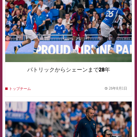
パトリックからシェーンまで28年
26年8月1日
トップチーム
label.
FCB Barcelona badge