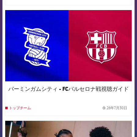
FCB Barcelona badge
バーミンガムシティ - FCバルセロナ戦視聴ガイド
26年7月30日
トップチーム
label.
FCB Barcelona badge