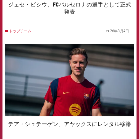
ジェセ・ビシウ、FCバルセロナの選手として正式
発表
26年8月4日
トップチーム
label.
FCB Barcelona badge
テア・シュテーゲン、アヤックスにレンタル移籍