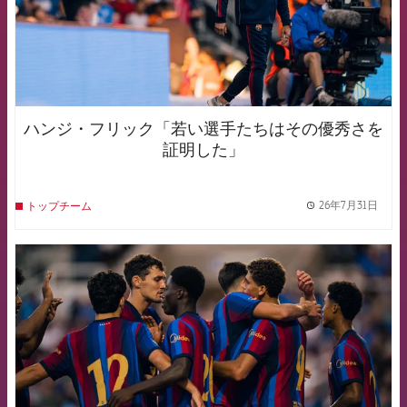
ハンジ・フリック「若い選手たちはその優秀さを
証明した」
26年7月31日
トップチーム
label.
FCB Barcelona badge