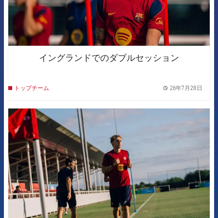
イングランドでのダブルセッション
26年7月28日
トップチーム
label.
FCB Barcelona badge